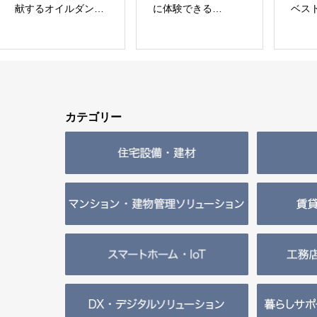
に体験できる
ベスト分析サービス
る
可搬型地震動シミュ
「アスベスト分析サ
「
レーター「地震ザブ
ービス」 株式会社べ
社
トン」
スター
白山工業株式会社
カテゴリー