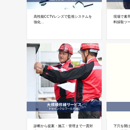
高性能CCTVレンズで監視システムを
現場で素
強化
料採取ツ
「CCTVレンズ」株式会社ケンコー・
「クイック
トキナー
EFAラボ
診断から提案・施工・管理まで一貫対
下穴を開