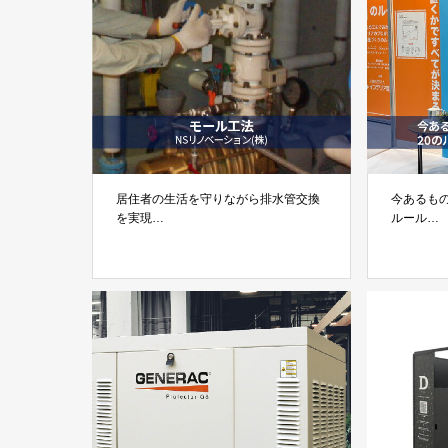
居住者の生活を守りながら排水管交換
今あるも
を実現
ルール
「モール工法」NSリノベーション株式
公益社団
会社