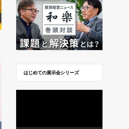
はじめての展示会シリーズ
動
画
プ
レ
ー
ヤ
ー