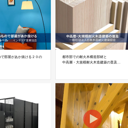
ので部屋があか抜ける２０の
都市部での耐火木構造部材と
中高層・大規模耐火木造建築の普及を
法人 インテリア産業協会
目指す
（一社）日本木造耐火建築協会