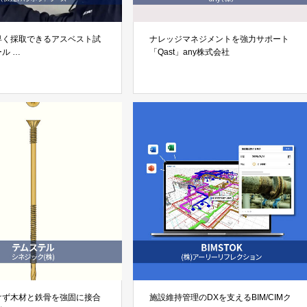
早く採取できるアスベスト試
ナレッジマネジメントを強力サポート
ール
「Qast」any株式会社
サンプラーPro」 株式会社
ラトリーズ
けず木材と鉄骨を強固に接合
施設維持管理のDXを支えるBIM/CIMク