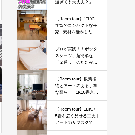
過ぎても大丈夫？」
【ライフプランの見直
し11】
【Room tour】“ロ”の
字型のコンパクトな平
家 | 素材を活かしたナ
チュラルシンプルモダ
ン | 3LDK
プロが実践！！ボック
スシーツ、超簡単な
「２通り」のたたみ
方！
【Room tour】観葉植
物とアートのある丁寧
な暮らし | 1K10畳京都
一人暮らし女子
【Room tour】1DK.7.
5畳を広く見せる工夫 |
アートのサブスクで気
分転換◎ | プチプラ・