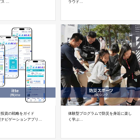
ビス
ラウド
テル」 シネジック株式会社
「BIMSTOK」株式会社アーリーリフレ
クション
産投資の戦略をガイド
体験型プログラムで防災を身近に楽し
資ナビゲーションアプリ
く学ぶ
式会社itte
「防災スポーツ（防スポ）」株式会社
シンク