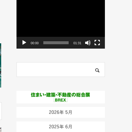
動
画
プ
レ
ー
ヤ
ー
00:00
01:31