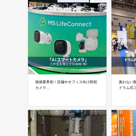
損保業界初！店舗やオフィス向け防犯
臭わない
カメラ
ドラム式
MS LifeConnect「AIスマートカメラ」
日本クリ
三井住友海上火災保険株式会社