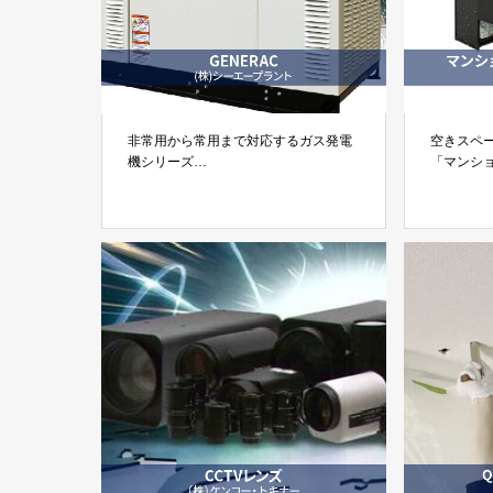
非常用から常用まで対応するガス発電
空きスペ
機シリーズ
「マンショ
「GENERAC」株式会社シーエープラ
商事株式
ント