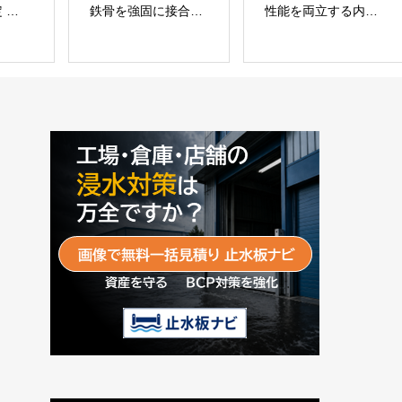
に接合す
性能を両立する内装
を短縮するウッドデ
用木質パネル
ッキ施工システム
ル」 シネ
「Ukiki Moku
「Gradシステム」
会社
Panel（ウキキモク
GRAD JAPAN
パネル）」 合同会社
サンパテック