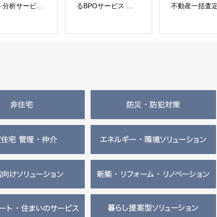
BPOサービス
不動産一括査定
鉄骨を強固
らくなげ」 株式会
「イエウール」 株式
る専用ビス
いえらぶGROUP
会社Speee
「テムステ
ジック株式