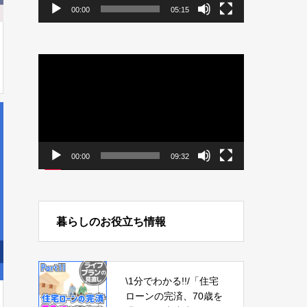
00:00
05:15
動
画
プ
レ
ー
ヤ
ー
00:00
09:32
暮らしのお役立ち情報
\1分でわかる!!/「住宅
ローンの完済、70歳を