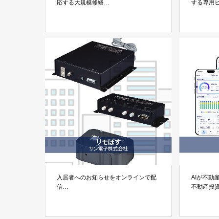
応する大規模修繕
する専用
「大規模修繕サービス」トゥインクル
「テムス
ワールド株式会社
入居者へのお知らせをオンラインで配
AIが不動
信
不動産投
リモートポスティングシステム「リモ
「itte」株
ぽす」
サン電子株式会社