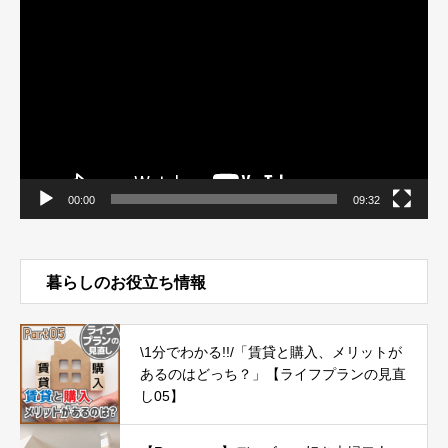
画
プ
レ
ー
ヤ
ー
00:00
09:32
暮らしのお役立ち情報
\1分でわかる!!/「賃貸と購入、メリットが
あるのはどっち？」【ライフプランの見直
し05】