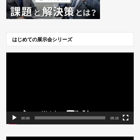
はじめての展示会シリーズ
動
画
プ
レ
ー
ヤ
ー
00:00
05:15
動