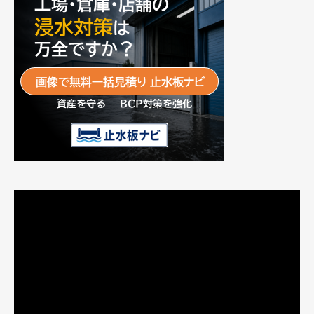
動
画
プ
レ
ー
ヤ
ー