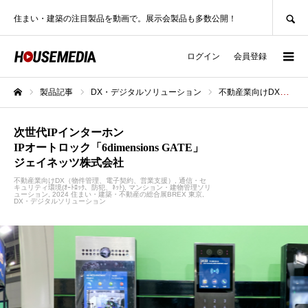
SEARCH
住まい・建築の注目製品を動画で。展示会製品も多数公開！
ログイン
会員登録
製品記事
DX・デジタルソリューション
不動産業向けDX（物件管理、電子契約、営業支援）
ホーム
次世代IPインターホン
IPオートロック「6dimensions GATE」
ジェイネッツ株式会社
不動産業向けDX（物件管理、電子契約、営業支援）
通信・セ
キュリティ環境(ｵｰﾄﾛｯｸ、防犯、ﾈｯﾄ)
マンション・建物管理ソリ
ューション
2024 住まい・建築・不動産の総合展BREX 東京
DX・デジタルソリューション