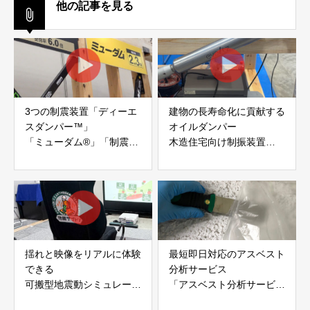
他の記事を見る
3つの制震装置「ディーエ
建物の長寿命化に貢献する
スダンパー™」
オイルダンパー
「ミューダム®」「制震テ
木造住宅向け制振装置
ープ®」
「evoltz」
アイディールブレーン株式
株式会社evoltz
会社
揺れと映像をリアルに体験
最短即日対応のアスベスト
できる
分析サービス
可搬型地震動シミュレータ
「アスベスト分析サービ
ー「地震ザブトン」
ス」 株式会社べスター