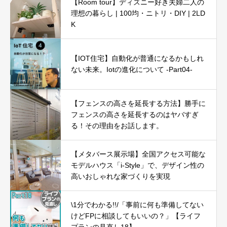
【Room tour】ディズニー好き夫婦二人の
理想の暮らし | 100均・ニトリ・DIY | 2LD
K
【IOT住宅】自動化が普通になるかもしれ
ない未来。Iotの進化について -Part04-
【フェンスの高さを延長する方法】勝手に
フェンスの高さを延長するのはヤバすぎ
る！その理由をお話します。
【メタバース展示場】全国アクセス可能な
モデルハウス「i-Style」で、デザイン性の
高いおしゃれな家づくりを実現
\1分でわかる!!/「事前に何も準備してない
けどFPに相談してもいいの？」【ライフ