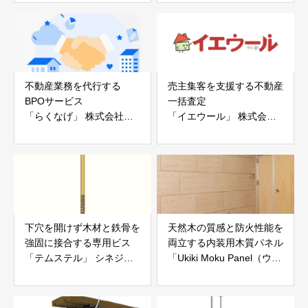
白山工業株式会社
不動産業務を代行する
売主集客を支援する不動産
BPOサービス
一括査定
「らくなげ」 株式会社い
「イエウール」 株式会社
えらぶGROUP
Speee
下穴を開けず木材と鉄骨を
天然木の質感と防火性能を
強固に接合する専用ビス
両立する内装用木質パネル
「テムステル」 シネジッ
「Ukiki Moku Panel（ウキ
ク株式会社
キモクパネル）」 合同会
社サンパテック