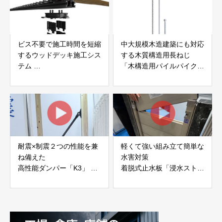
ビス不要で施工時間を短縮
中大規模木造建築にも対応
するウッドデッキ施工シス
する木質構造用長ねじ
テム
「木構造用パイルパイクビ
「Gradシステム」 GRAD
ス」 株式会社カナイ
JAPAN
耐震×制震２つの性能を兼
軽くて強い組み立て簡単な
ね備えた
水害対策
高性能ダンパー「K3」 富
着脱式止水板「浸水ストッ
士工業株式会社
パー」
富士工業株式会社