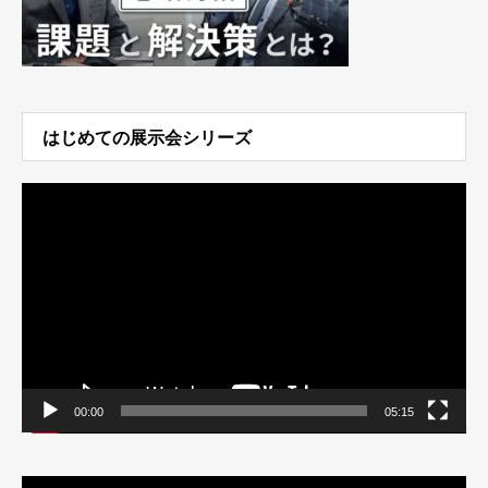
はじめての展示会シリーズ
動
画
プ
レ
ー
ヤ
ー
00:00
05:15
動