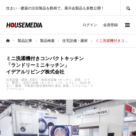
SEARCH
住まい・建築の注目製品を動画で。展示会製品も多数公開！
ログイン
会員登録
製品記事
製品検索
住宅設備・建材
ミニ洗濯機付きコンパクトキッチン「ランドリーミニキッチン」イデアルリビング株式会社
ホーム
ミニ洗濯機付きコンパクトキッチン
「ランドリーミニキッチン」
イデアルリビング株式会社
住宅設備・建材
水回り・給排水設備（キッチン、浴室、トイ
レ、配管）
水回り改修（キッチン、バス、トイレ）
2024 住
まい・建築・不動産の総合展BREX 東京
新築・リフォーム・リ
ノベーション