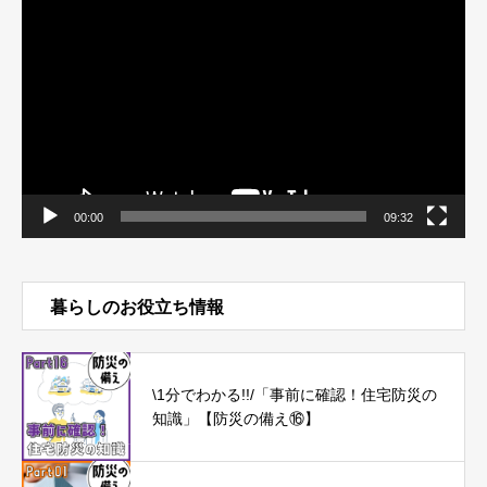
画
プ
レ
ー
ヤ
ー
00:00
09:32
暮らしのお役立ち情報
\1分でわかる!!/「事前に確認！住宅防災の
知識」【防災の備え⑯】