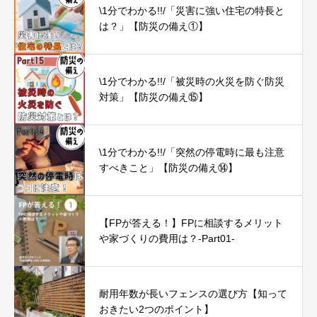
\1分でわかる!!/「災害に強い住宅の特長と
は？」【防災の備え①】
\1分でわかる!!/「被災時の火災を防ぐ防災
対策」【防災の備え⑮】
\1分でわかる!!/「突然の停電時に最も注意
すべきこと」【防災の備え⑭】
【FPが答える！】FPに相談するメリット
や家づくりの費用は？-Part01-
耐用年数が長いフェンスの選び方【知って
おきたい2つのポイント】