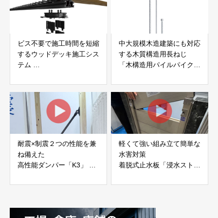
ビス不要で施工時間を短縮
中大規模木造建築にも対応
するウッドデッキ施工シス
する木質構造用長ねじ
テム
「木構造用パイルパイクビ
「Gradシステム」 GRAD
ス」 株式会社カナイ
JAPAN
耐震×制震２つの性能を兼
軽くて強い組み立て簡単な
ね備えた
水害対策
高性能ダンパー「K3」 富
着脱式止水板「浸水ストッ
士工業株式会社
パー」
富士工業株式会社