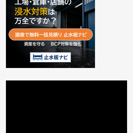
動
画
プ
レ
ー
ヤ
ー