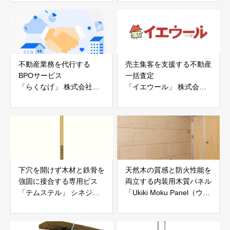
白山工業株式会社
不動産業務を代行する
売主集客を支援する不動産
BPOサービス
一括査定
「らくなげ」 株式会社い
「イエウール」 株式会社
えらぶGROUP
Speee
下穴を開けず木材と鉄骨を
天然木の質感と防火性能を
強固に接合する専用ビス
両立する内装用木質パネル
「テムステル」 シネジッ
「Ukiki Moku Panel（ウキ
ク株式会社
キモクパネル）」 合同会
社サンパテック