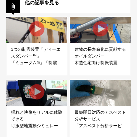
他の記事を見る
3つの制震装置「ディーエ
建物の長寿命化に貢献する
スダンパー™」
オイルダンパー
「ミューダム®」「制震テ
木造住宅向け制振装置
ープ®」
「evoltz」
アイディールブレーン株式
株式会社evoltz
会社
揺れと映像をリアルに体験
最短即日対応のアスベスト
できる
分析サービス
可搬型地震動シミュレータ
「アスベスト分析サービ
ー「地震ザブトン」
ス」 株式会社べスター