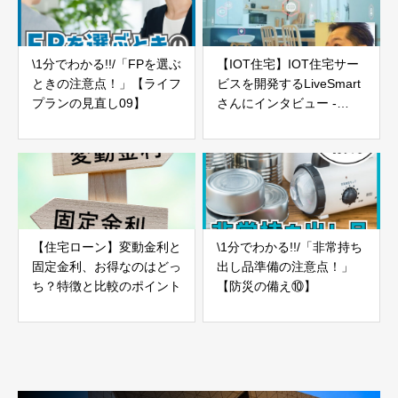
\1分でわかる!!/「FPを選ぶ
【IOT住宅】IOT住宅サー
ときの注意点！」【ライフ
ビスを開発するLiveSmart
プランの見直し09】
さんにインタビュー -
Part01-
【住宅ローン】変動金利と
\1分でわかる!!/「非常持ち
固定金利、お得なのはどっ
出し品準備の注意点！」
ち？特徴と比較のポイント
【防災の備え⑩】