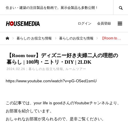
SEARCH
住まい・建築の注目製品を動画で。展示会製品も多数公開！
ログイン
会員登録
暮らしの お役立ち情報
暮らしのお役立ち情報
【Room tour】ディズニー好き夫婦二人の理想の暮らし | 100均・ニトリ・DIY | 2LDK
ホーム
【Room tour】ディズニー好き夫婦二人の理想の
暮らし | 100均・ニトリ・DIY | 2LDK
2024.02.26
暮らしのお役立ち情報
ルームツアー
https://www.youtube.com/watch?v=pG-O5ed1smU
この記事では、your life is goodさんのYoutubeチャンネルより、
お部屋を紹介しています。
おしゃれなお部屋が見られるので、是非ご覧ください。