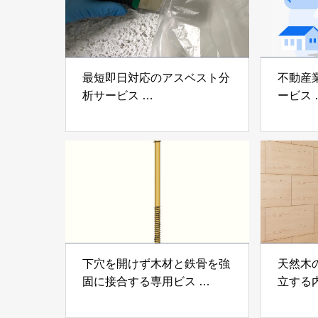
最短即日対応のアスベスト分
不動産
析サービス
ービス
「アスベスト分析サービス」
「らく
株式会社べスター
らぶGR
下穴を開けず木材と鉄骨を強
天然木
固に接合する専用ビス
立する
「テムステル」 シネジック
「Ukik
株式会社
モクパ