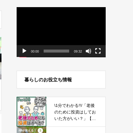
動
画
プ
レ
ー
ヤ
ー
00:00
09:32
暮らしのお役立ち情報
\1分でわかる!!/「老後
のために投資はしてお
いた方がいい？」【ラ
イフプランの見直し2
0】