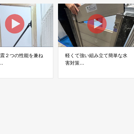
ック
制震２つの性能を兼ね
軽くて強い組み立て簡単な水
害対策
ダンパー「K3」 富士
着脱式止水板「浸水ストッパ
式会社
ー」
富士工業株式会社