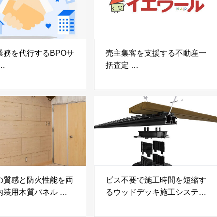
業務を代行するBPOサ
売主集客を支援する不動産一
括査定
なげ」 株式会社いえ
「イエウール」 株式会社
OUP
Speee
の質感と防火性能を両
ビス不要で施工時間を短縮す
内装用木質パネル
るウッドデッキ施工システム
i Moku Panel（ウキキ
「Gradシステム」 GRAD
ネル）」 合同会社サ
JAPAN