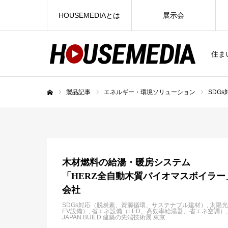
HOUSEMEDIAとは
展示会
住ま
製品記事
エネルギー・環境ソリューション
SDG
ホーム
木材燃料の給湯・暖房システム
「HERZ全自動木質バイオマスボイラー
会社
SDGs対応（脱炭素、資源循環、サステナブル建材）
太陽光
EV設備）
省エネ設備（LED、高効率給湯器、省エネ空調）
JAPAN BUILD 建築の先端技術展 東京