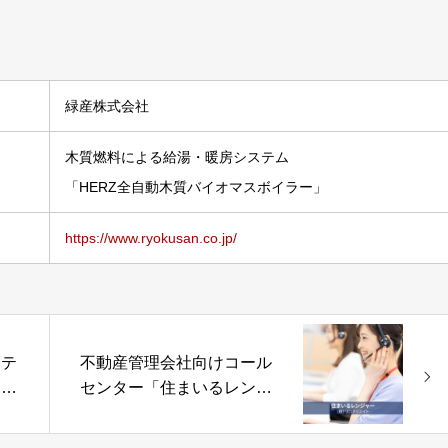
緑産株式会社
木質燃料による給湯・暖房システム
「HERZ全自動木質バイオマスボイラー」
https://www.ryokusan.co.jp/
ステ
不動産管理会社向けコール
ク株
センター「住まいるレンジ
ャーRelo24」株式会社リ
ロクリエイト