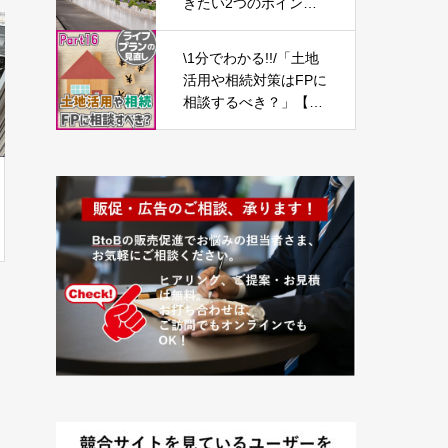
きたい2つのポイン
ト】
\1分でわかる!!/「土地
活用や相続対策はFPに
相談するべき？」【ラ
イフプランの見直し1
6】