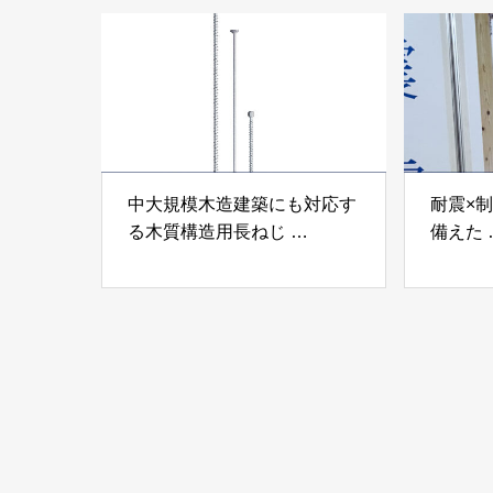
ンパテ
中大規模木造建築にも対応す
耐震×
る木質構造用長ねじ
備えた
「木構造用パイルパイクビ
高性能
ス」 株式会社カナイ
工業株