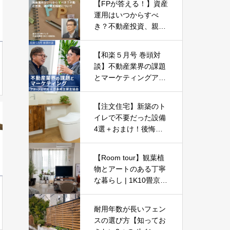
【FPが答える！】資産
運用はいつからすべ
き？不動産投資、親の
資産相続について -Par
t05-
【和楽５月号 巻頭対
談】不動産業界の課題
とマーケティングア
ド・フェイス × 日本地
主家主協会
【注文住宅】新築のト
イレで不要だった設備
4選＋おまけ！後悔し
ないために重要なこと
【一戸建てマイホー
【Room tour】観葉植
ム】
物とアートのある丁寧
な暮らし | 1K10畳京都
一人暮らし女子
耐用年数が長いフェン
スの選び方【知ってお