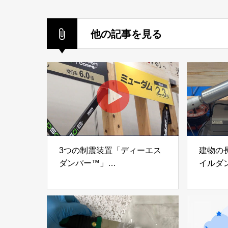
他の記事を見る
3つの制震装置「ディーエス
建物の
ダンパー™」
イルダ
「ミューダム®」「制震テー
木造住
プ®」
「evolt
アイディールブレーン株式会
株式会社e
社