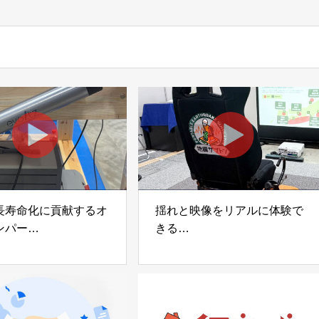
長寿命化に貢献するオ
揺れと映像をリアルに体験で
ンパー
きる
宅向け制振装置
可搬型地震動シミュレーター
z」
「地震ザブトン」
voltz
白山工業株式会社