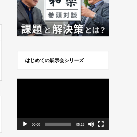
はじめての展示会シリーズ
動
画
プ
レ
ー
ヤ
ー
00:00
05:15