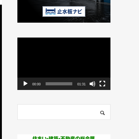
動
画
プ
レ
ー
ヤ
ー
00:00
01:31