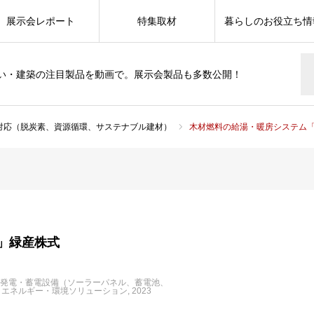
展示会レポート
特集取材
暮らしのお役立ち情
い・建築の注目製品を動画で。展示会製品も多数公開！
s対応（脱炭素、資源循環、サステナブル建材）
木材燃料の給湯・暖房システム「
」緑産株式
発電・蓄電設備（ソーラーパネル、蓄電池、
エネルギー・環境ソリューション
2023