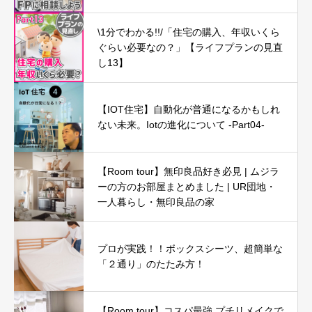
\1分でわかる!!/「住宅の購入、年収いくら
ぐらい必要なの？」【ライフプランの見直
し13】
【IOT住宅】自動化が普通になるかもしれ
ない未来。Iotの進化について -Part04-
【Room tour】無印良品好き必見 | ムジラ
ーの方のお部屋まとめました | UR団地・
一人暮らし・無印良品の家
プロが実践！！ボックスシーツ、超簡単な
「２通り」のたたみ方！
【Room tour】コスパ最強 プチリメイクで