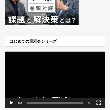
はじめての展示会シリーズ
動
画
プ
レ
ー
ヤ
ー
00:00
05:15