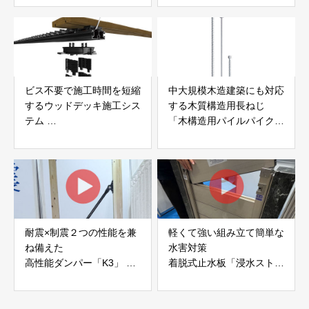
社サンパテック
ビス不要で施工時間を短縮
中大規模木造建築にも対応
するウッドデッキ施工シス
する木質構造用長ねじ
テム
「木構造用パイルパイクビ
「Gradシステム」 GRAD
ス」 株式会社カナイ
JAPAN
耐震×制震２つの性能を兼
軽くて強い組み立て簡単な
ね備えた
水害対策
高性能ダンパー「K3」 富
着脱式止水板「浸水ストッ
士工業株式会社
パー」
富士工業株式会社