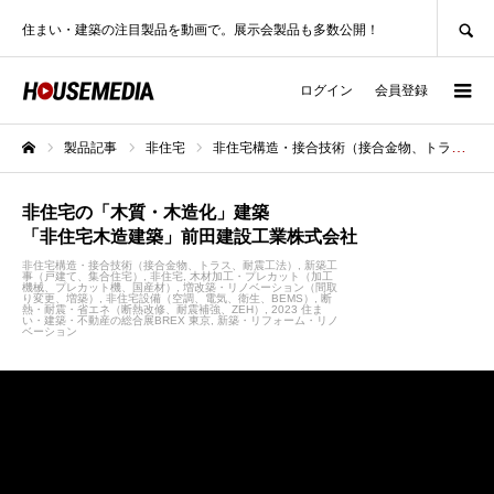
SEARCH
住まい・建築の注目製品を動画で。展示会製品も多数公開！
ログイン
会員登録
製品記事
非住宅
非住宅構造・接合技術（接合金物、トラス、耐震工法）
ホーム
非住宅の「木質・木造化」建築
「非住宅木造建築」前田建設工業株式会社
非住宅構造・接合技術（接合金物、トラス、耐震工法）
新築工
事（戸建て、集合住宅）
非住宅
木材加工・プレカット（加工
機械、プレカット機、国産材）
増改築・リノベーション（間取
り変更、増築）
非住宅設備（空調、電気、衛生、BEMS）
断
熱・耐震・省エネ（断熱改修、耐震補強、ZEH）
2023 住ま
い・建築・不動産の総合展BREX 東京
新築・リフォーム・リノ
ベーション