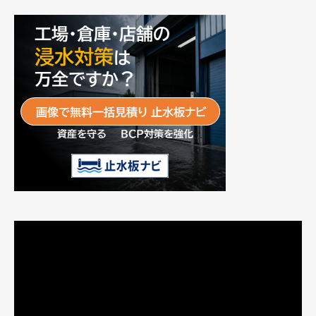
動
画
プ
レ
ー
ヤ
ー