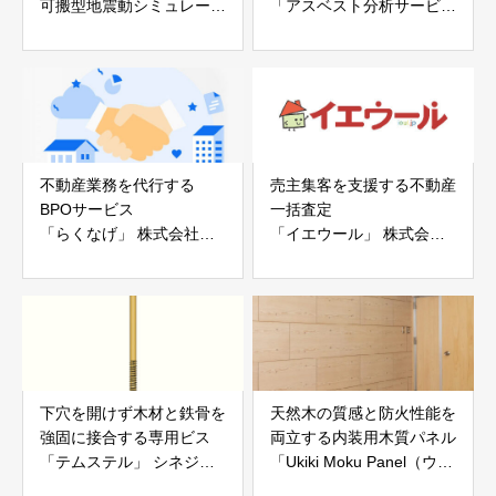
可搬型地震動シミュレータ
「アスベスト分析サービ
ー「地震ザブトン」
ス」 株式会社べスター
白山工業株式会社
不動産業務を代行する
売主集客を支援する不動産
BPOサービス
一括査定
「らくなげ」 株式会社い
「イエウール」 株式会社
えらぶGROUP
Speee
下穴を開けず木材と鉄骨を
天然木の質感と防火性能を
強固に接合する専用ビス
両立する内装用木質パネル
「テムステル」 シネジッ
「Ukiki Moku Panel（ウキ
ク株式会社
キモクパネル）」 合同会