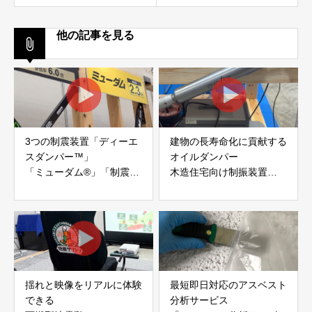
他の記事を見る
3つの制震装置「ディーエ
建物の長寿命化に貢献する
スダンパー™」
オイルダンパー
「ミューダム®」「制震テ
木造住宅向け制振装置
ープ®」
「evoltz」
アイディールブレーン株式
株式会社evoltz
会社
揺れと映像をリアルに体験
最短即日対応のアスベスト
できる
分析サービス