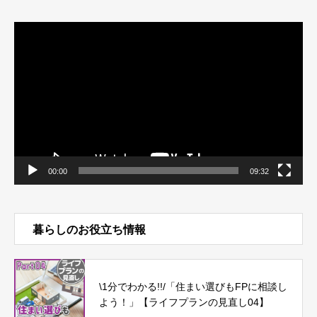
動
画
プ
レ
ー
ヤ
ー
00:00
09:32
暮らしのお役立ち情報
\1分でわかる!!/「住まい選びもFPに相談し
よう！」【ライフプランの見直し04】