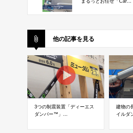
まるっとお任せ「Car
Parking One」株式会社
ズーム
他の記事を見る
3つの制震装置「ディーエス
建物の
ダンパー™」
イルダ
「ミューダム®」「制震テー
木造住
プ®」
「evolt