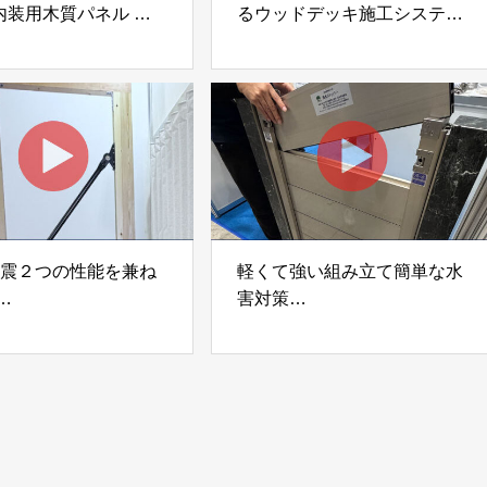
内装用木質パネル
るウッドデッキ施工システム
i Moku Panel（ウキキ
「Gradシステム」 GRAD
ネル）」 合同会社サ
JAPAN
ック
制震２つの性能を兼ね
軽くて強い組み立て簡単な水
害対策
ダンパー「K3」 富士
着脱式止水板「浸水ストッパ
式会社
ー」
富士工業株式会社