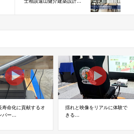
士相談遠山健介建築設計事
ア
務所
長寿命化に貢献するオ
揺れと映像をリアルに体験で
ンパー
きる
宅向け制振装置
可搬型地震動シミュレーター
z」
「地震ザブトン」