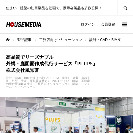
SEARCH
住まい・建築の注目製品を動画で。展示会製品も多数公開！
ログイン
会員登録
製品記事
工務店向けソリューション
設計・CAD・BIM支援（住宅CAD、BIM、図面）
ホーム
高品質でリーズナブル
外構・庭図面作成代行サービス「PLUPS」
株式会社風知蒼
設計・CAD・BIM支援（住宅CAD、BIM、図面）
外装・屋根工
事（外壁、塗装、屋根葺き替え）
2024 住まい・建築・不動産
の総合展BREX 東京
工務店向けソリューション
新築・リフォ
ーム・リノベーション