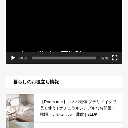
画
プ
レ
ー
ヤ
ー
00:00
09:32
暮らしのお役立ち情報
【Room tour】コスパ最強 プチリメイクで
長く使う | ナチュラルシンプルなお部屋 |
韓国・ナチュラル・北欧 | 2LDK