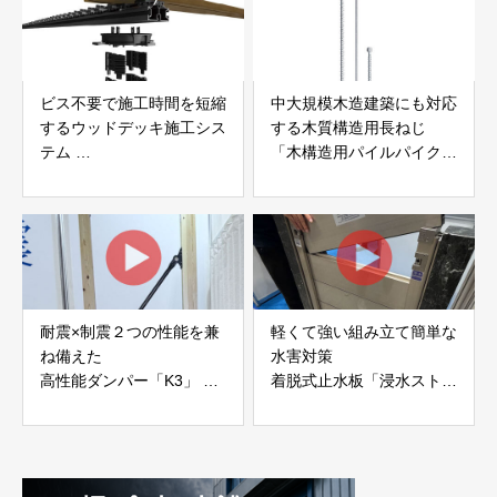
ビス不要で施工時間を短縮
中大規模木造建築にも対応
するウッドデッキ施工シス
する木質構造用長ねじ
テム
「木構造用パイルパイクビ
「Gradシステム」 GRAD
ス」 株式会社カナイ
JAPAN
耐震×制震２つの性能を兼
軽くて強い組み立て簡単な
ね備えた
水害対策
高性能ダンパー「K3」 富
着脱式止水板「浸水ストッ
士工業株式会社
パー」
富士工業株式会社