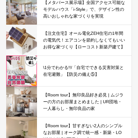
【メタバース展示場】全国アクセス可能な
モデルハウス「i-Style」で、デザイン性の
高いおしゃれな家づくりを実現
【注文住宅】オール電化ZEH住宅の1年間
の電気代！エアコンを節約しなくてもいい
お得な家づくり【ローコスト新築戸建て】
\1分でわかる!!/「自宅でできる災害対策と
在宅避難」【防災の備え⑤】
【Room tour】無印良品好き必見 | ムジラ
ーの方のお部屋まとめました | UR団地・
一人暮らし・無印良品の家
【Room tour】甘すぎない2人のシンプル
なお部屋 | オーク調で統一感・新築・LO