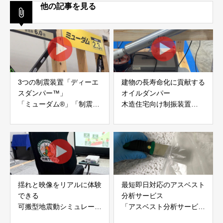
他の記事を見る
3つの制震装置「ディーエ
建物の長寿命化に貢献する
スダンパー™」
オイルダンパー
「ミューダム®」「制震テ
木造住宅向け制振装置
ープ®」
「evoltz」
アイディールブレーン株式
株式会社evoltz
会社
揺れと映像をリアルに体験
最短即日対応のアスベスト
できる
分析サービス
可搬型地震動シミュレータ
「アスベスト分析サービ
ー「地震ザブトン」
ス」 株式会社べスター