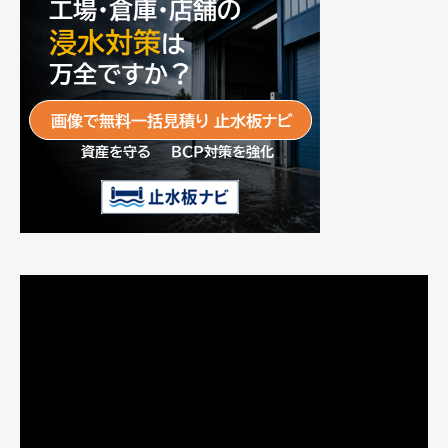
動
画
プ
レ
ー
ヤ
ー