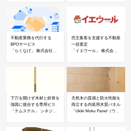
白山工業株式会社
不動産業務を代行する
売主集客を支援する不動産
BPOサービス
一括査定
「らくなげ」 株式会社い
「イエウール」 株式会社
えらぶGROUP
Speee
下穴を開けず木材と鉄骨を
天然木の質感と防火性能を
強固に接合する専用ビス
両立する内装用木質パネル
「テムステル」 シネジッ
「Ukiki Moku Panel（ウキ
ク株式会社
キモクパネル）」 合同会
社サンパテック