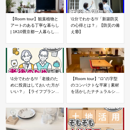
【Room tour】観葉植物と
\1分でわかる!!/「新築防災
アートのある丁寧な暮らし
の心得とは？」【防災の備
| 1K10畳京都一人暮らし女
え⑱】
子
\1分でわかる!!/「老後のた
【Room tour】“ロ”の字型
めに投資はしておいた方が
のコンパクトな平家 | 素材
いい？」【ライフプランの
を活かしたナチュラルシン
見直し20】
プルモダン | 3LDK