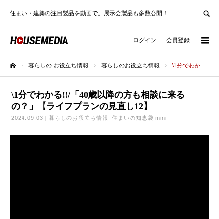
SEARCH
住まい・建築の注目製品を動画で。展示会製品も多数公開！
ログイン
会員登録
暮らしの お役立ち情報
暮らしのお役立ち情報
\1分でわかる!!/「40歳以降の方も相談に来るの？」【ライフプランの見直し12】
ホーム
\1分でわかる!!/「40歳以降の方も相談に来る
の？」【ライフプランの見直し12】
2024.09.03
暮らしのお役立ち情報
住まいの知恵袋 mini