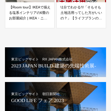
【Room tour】IKEAで揃え
\1分でわかる!!/「そもそも
る塩系インテリアの6畳の
土地活用ってした方がいい
お部屋紹介 | IKEA・ニト
の？」【ライフプランの見
リ・ 北欧インテリア
直し17】
東京ビッグサイト RX JAPAN株式会社
2023 JAPAN BUILD-建築の先端技術展-
東京ビッグサイト 朝日新聞社
GOOD LIFE フェア 2023