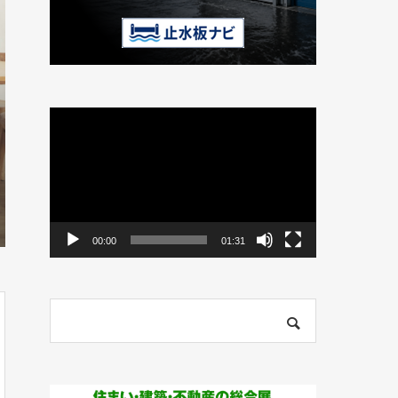
動
画
プ
レ
ー
ヤ
ー
00:00
01:31