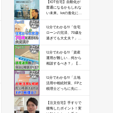
【IOT住宅】自動化が
普通になるかもしれな
い未来。Iotの進化につ
いて -Part04-
\1分でわかる!!/「住宅
ローンの完済、70歳を
過ぎても大丈夫？」
【ライフプランの見直
し11】
\1分でわかる!!/「資産
運用が難しい…何から
相談するべき？」【ラ
イフプランの見直し2
1】
\1分でわかる!!/「土地
活用や相続対策、FPと
税理士どっちに先に相
談するべき？」【ライ
フプランの見直し19】
【注文住宅】手すりで
後悔したポイント！実