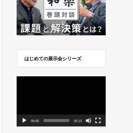
はじめての展示会シリーズ
動
画
プ
レ
ー
ヤ
ー
00:00
05:15