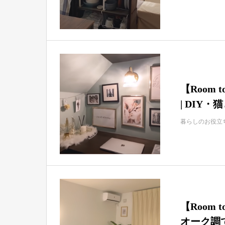
【Room
| DIY
暮らしのお役立
【Room
オーク調で