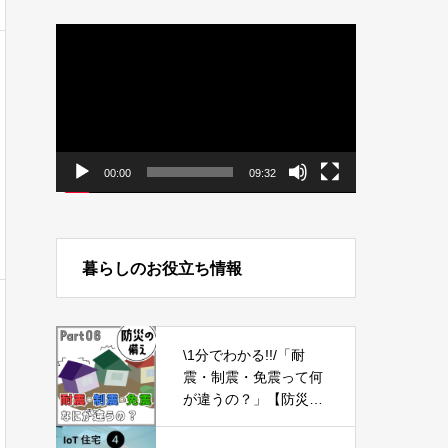
動
画
プ
レ
ー
ヤ
ー
00:00
09:32
暮らしのお役立ち情報
\1分でわかる!!/「耐
震・制震・免震って何
が違うの？」【防災の
備え⑥】