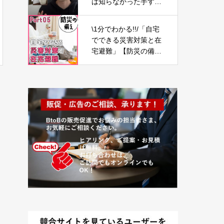
は知らなかった手すり
の高さは○○【新築マイ
ホーム】
\1分でわかる!!/「自宅
でできる災害対策と在
宅避難」【防災の備え
⑤】