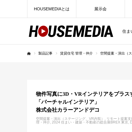
HOUSEMEDIAとは
展示会
住ま
製品記事
賃貸住宅 管理・仲介
空間提案・演出（ス
ホーム
物件写真に3D・VRインテリアをプラス
「バーチャルインテリア」
株式会社カラーアンドデコ
空間提案・演出（ステージング、VR内覧）
リモート提案支
理・仲介
2024 住まい・建築・不動産の総合展BREX 東京