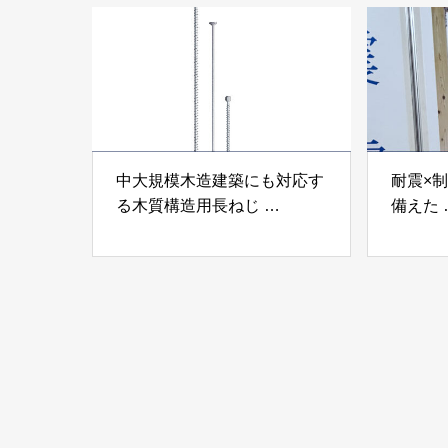
ンパテ
中大規模木造建築にも対応す
耐震×
る木質構造用長ねじ
備えた
「木構造用パイルパイクビ
高性能
ス」 株式会社カナイ
工業株