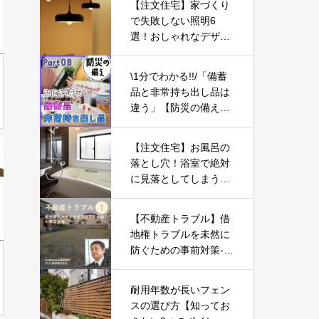
【注文住宅】家づくり
で失敗しない照明6
選！おしゃれなデザイ
ンで暮らしが豊かにな
る【新築一戸建て】
\1分でわかる!!/「備蓄
品と非常持ち出し品は
違う」【防災の備え
⑧】
【注文住宅】お風呂の
落とし穴！浴室で絶対
に見落としてしまうポ
イント3選【新築マイ
ホーム】
【不動産トラブル】借
地権トラブルを未然に
防ぐための事前対策-P
art01-
耐用年数が長いフェン
スの選び方【知ってお