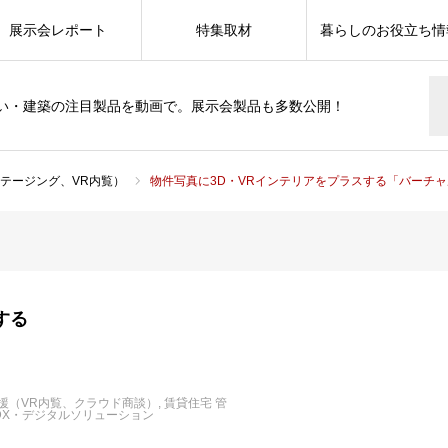
展示会レポート
特集取材
暮らしのお役立ち情
い・建築の注目製品を動画で。展示会製品も多数公開！
テージング、VR内覧）
物件写真に3D・VRインテリアをプラスする「バーチ
する
援（VR内覧、クラウド商談）
賃貸住宅 管
DX・デジタルソリューション