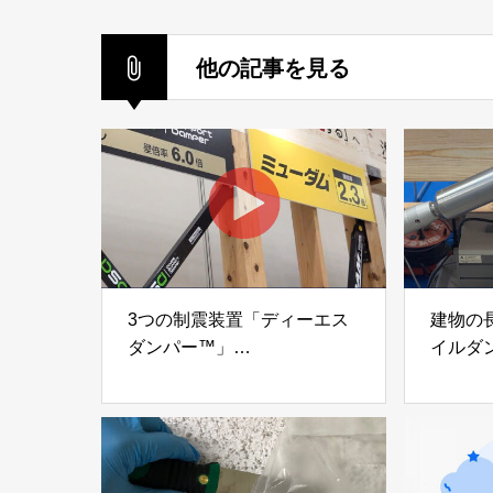
他の記事を見る
3つの制震装置「ディーエス
建物の
ダンパー™」
イルダ
「ミューダム®」「制震テー
木造住
プ®」
「evolt
アイディールブレーン株式会
株式会社e
社