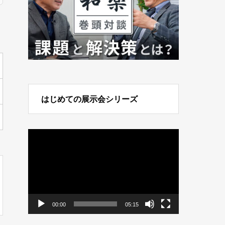
はじめての展示会シリーズ
動
画
プ
レ
ー
ヤ
ー
00:00
05:15