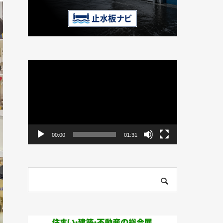
動
画
プ
レ
ー
ヤ
ー
00:00
01:31