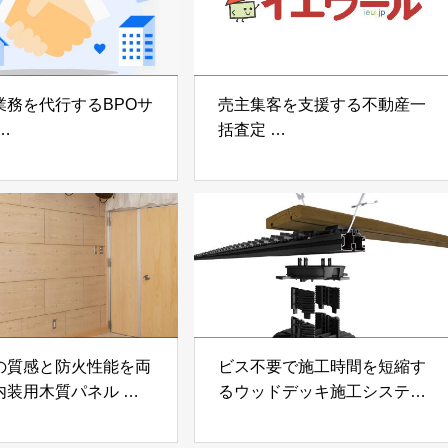
業務を代行するBPOサ
売主集客を支援する不動産一
括査定
なげ」 株式会社いえ
「イエウール」 株式会社
OUP
Speee
の質感と防火性能を両
ビス不要で施工時間を短縮す
内装用木質パネル
るウッドデッキ施工システム
i Moku Panel（ウキキ
「Gradシステム」 GRAD
ネル）」 合同会社サ
JAPAN