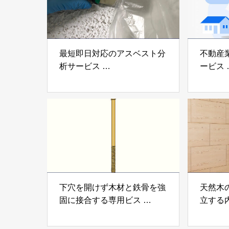
最短即日対応のアスベスト分
不動産
析サービス
ービス
「アスベスト分析サービス」
「らく
株式会社べスター
らぶGR
下穴を開けず木材と鉄骨を強
天然木
固に接合する専用ビス
立する
「テムステル」 シネジック
「Ukik
株式会社
モクパ