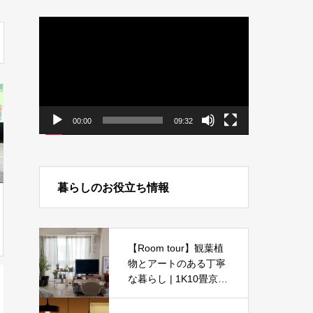
動
画
プ
レ
ー
ヤ
ー
00:00
09:32
暮らしのお役立ち情報
【Room tour】観葉植
物とアートのある丁寧
な暮らし | 1K10畳京都
一人暮らし女子