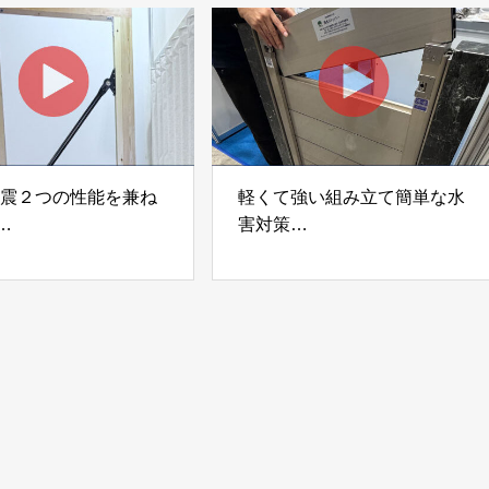
ック
制震２つの性能を兼ね
軽くて強い組み立て簡単な水
害対策
ダンパー「K3」 富士
着脱式止水板「浸水ストッパ
式会社
ー」
富士工業株式会社