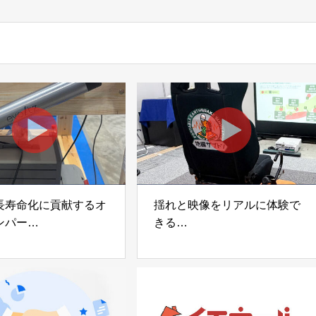
長寿命化に貢献するオ
揺れと映像をリアルに体験で
ンパー
きる
宅向け制振装置
可搬型地震動シミュレーター
z」
「地震ザブトン」
voltz
白山工業株式会社