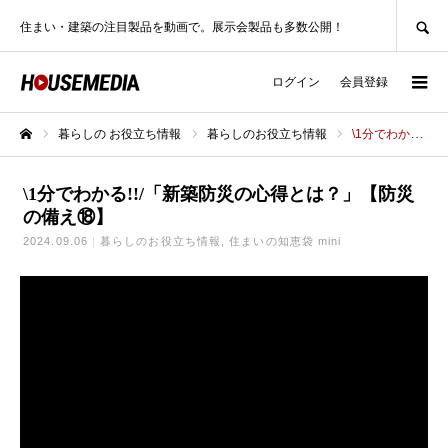
SEARCH
住まい・建築の注目製品を動画で。展示会製品も多数公開！
ログイン
会員登録
暮らしの お役立ち情報
暮らしのお役立ち情報
\1分でわかる!!/「新築防災の心得とは？」【防災の備え⑱】
ホーム
\1分でわかる!!/「新築防災の心得とは？」【防災
の備え⑱】
2024.09.06
暮らしのお役立ち情報
住まいの知恵袋 mini