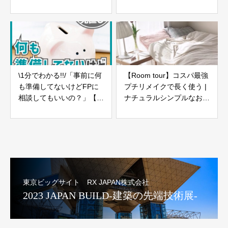
いて -Part05-
\1分でわかる!!/「事前に何
【Room tour】コスパ最強
も準備してないけどFPに
プチリメイクで長く使う |
相談してもいいの？」【ラ
ナチュラルシンプルなお部
イフプランの見直し18】
屋 | 韓国・ナチュラル・北
欧 | 2LDK
東京ビッグサイト RX JAPAN株式会社
2023 JAPAN BUILD-建築の先端技術展-