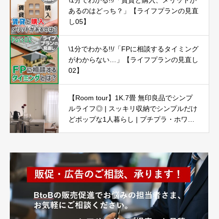
\1分でわかる!!/「賃貸と購入、メリットが
あるのはどっち？」【ライフプランの見直
し05】
\1分でわかる!!/「FPに相談するタイミング
がわからない…」【ライフプランの見直し
02】
【Room tour】1K.7畳 無印良品でシンプ
ルライフ◎ | スッキリ収納でシンプルだけ
どポップな1人暮らし | プチプラ・ホワイ
ト・ナチュラル