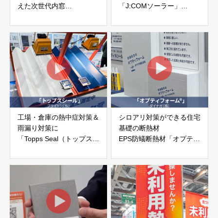
えた次世代内窓
「J:COMソーラー」
「トロポス」株式会社デバ
「J:COM蓄電池」
イス
JCOM株式会社
工場・倉庫の熱中症対策＆
シロアリ対策ができる住宅
雨漏り対策に
基礎の断熱材
「Topps Seal（トップスシ
EPS防蟻断熱材「オプティ
ール）」
フォーム®」
ブライトン株式会社
ダイナガ株式会社