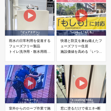
株式会社
会社
雨水の日常利用を促進する
快適と防災を兼ね備えたフ
フェーズフリー製品
ェーズフリー住居
トイレ洗浄用・散水用雨水
施設価値を高める「いつ
タンク
も」と「もしも」
「ピュアエデン」デンカア
​株式会社チームネット
ステック株式会社
室外からのロープ作業で施
窓に塗るだけで省エネ+断