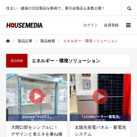
SEARCH
住まい・建築の注目製品を動画で。展示会製品も多数公開！
ログイン
会員登録
製品記事
製品検索
エネルギー・環境ソリューション
ホーム
エネルギー・環境ソリューション
製品検索
大開口部をシンプルに！
太陽光発電パネル・蓄電池
デザインと省エネを兼ね備
システム