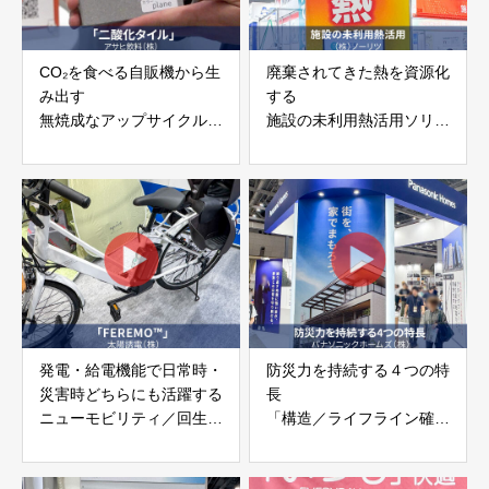
CO₂を食べる自販機から生
廃棄されてきた熱を資源化
み出す
する
無焼成なアップサイクルタ
施設の未利用熱活用ソリュ
イル「二酸化タイル」
ーション 株式会社ノーリ
アサヒ飲料株式会社
ツ
発電・給電機能で日常時・
防災力を持続する４つの特
災害時どちらにも活躍する
長
ニューモビリティ／回生電
「構造／ライフライン確保
動アシストシステム
／復興支援／保証」
「FEREMO™」太陽誘電
パナソニックホームズ株式