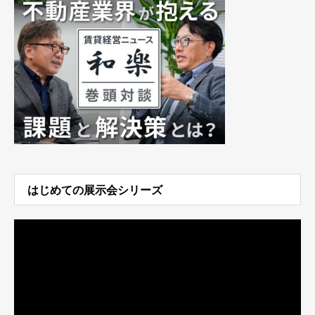
はじめての展示会シリーズ
動
画
プ
レ
ー
ヤ
ー