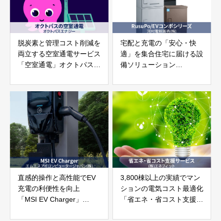
脱炭素と管理コスト削減を
宅配と充電の「安心・快
両立する空室通電サービス
適」を集合住宅に届ける設
「空室通電」オクトパスエ
備ソリューション
ナジー
「RusuPo／EVコンポシリ
ーズ」河村電器販売株式会
社
直感的操作と高性能でEV
3,800棟以上の実績でマン
充電の利便性を向上
ションの電気コスト最適化
「MSI EV Charger」
「省エネ・省コスト支援サ
エムエスアイコンピュータ
ービス」