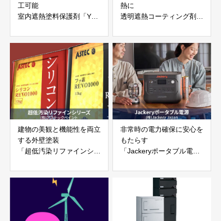
工可能
熱に
室内遮熱塗料保護剤「YN
透明遮熱コーティング剤
コート」
「e-coating HSG」
ヤオキ(株)／(株)ビルズア
(株)ビルズアート／ヤオキ
ート
(株)
建物の美観と機能性を両立
非常時の電力確保に安心を
する外壁塗装
もたらす
「超低汚染リファインシリ
「Jackeryポータブル電
ーズ」㈱アステックペイン
源」株式会社Jackery
ト
Japan