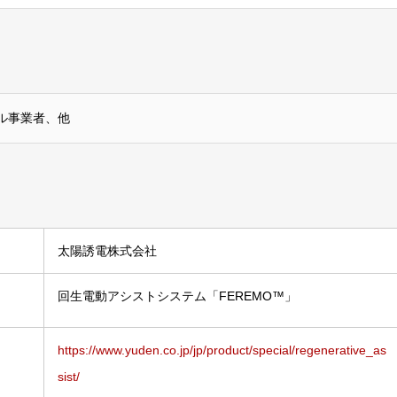
ル事業者、他
太陽誘電株式会社
回生電動アシストシステム「FEREMO™」
https://www.yuden.co.jp/jp/product/special/regenerative_as
sist/