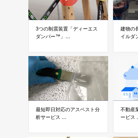
3つの制震装置「ディーエス
建物の
ダンパー™」
イルダ
「ミューダム®」「制震テー
木造住
プ®」
「evolt
アイディールブレーン株式会
株式会社e
社
最短即日対応のアスベスト分
不動産
析サービス
ービス
「アスベスト分析サービス」
「らく
株式会社べスター
らぶGR