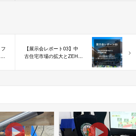
リフ
【展示会レポート03】中
助金
古住宅市場の拡大とZEH改
場で
修支援～省エネ改修がもた
る最
らす新たなビジネスチャン
ス～