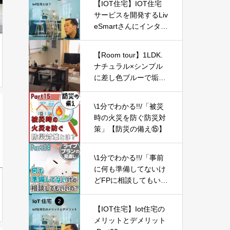
【IOT住宅】IOT住宅
ディア | 3LDK5人暮ら
サービスを開発するLiv
し
eSmartさんにインタビ
ュー -Part01-
【Room tour】1LDK.
ナチュラル×シンプル
に差し色ブルーで垢抜
け* | BOHO・インダス
トリアル
\1分でわかる!!/「被災
時の火災を防ぐ防災対
策」【防災の備え⑮】
\1分でわかる!!/「事前
に何も準備してないけ
どFPに相談してもいい
の？」【ライフプラン
の見直し18】
【IOT住宅】Iot住宅の
メリットとデメリット