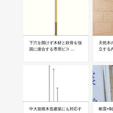
下穴を開けず木材と鉄骨を強
天然木
固に接合する専用ビス
立する
「テムステル」 シネジック
「Ukik
株式会社
モクパ
ンパテ
中大規模木造建築にも対応す
耐震×