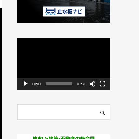
動
画
プ
レ
ー
ヤ
ー
00:00
01:31