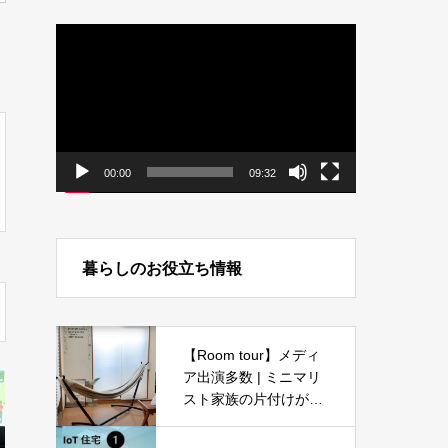
動
画
プ
レ
ー
ヤ
ー
00:00
09:32
暮らしのお役立ち情報
【Room tour】メディ
ア出演多数 | ミニマリ
スト家族の片付けがし
やすいお部屋作り | 片
付けのプロの収納アイ