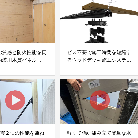
の質感と防火性能を両
ビス不要で施工時間を短縮す
内装用木質パネル
るウッドデッキ施工システム
i Moku Panel（ウキキ
「Gradシステム」 GRAD
ネル）」 合同会社サ
JAPAN
ック
制震２つの性能を兼ね
軽くて強い組み立て簡単な水