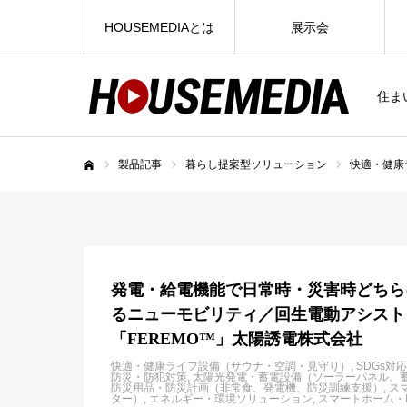
HOUSEMEDIAとは
展示会
住ま
製品記事
暮らし提案型ソリューション
快適・健康
ホーム
発電・給電機能で日常時・災害時どちら
るニューモビリティ／回生電動アシスト
「FEREMO™」太陽誘電株式会社
快適・健康ライフ設備（サウナ・空調・見守り）
SDGs
防災・防犯対策
太陽光発電・蓄電設備（ソーラーパネル、蓄
防災用品・防災計画（非常食、発電機、防災訓練支援）
ス
ター）
エネルギー・環境ソリューション
スマートホーム・I