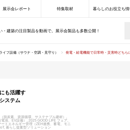
展示会レポート
特集取材
暮らしのお役立ち情
い・建築の注目製品を動画で。展示会製品も多数公開！
ライフ設備（サウナ・空調・見守り）
発電・給電機能で日常時・災害時どちらにも活躍する
にも活躍す
システム
対応（脱炭素、資源循環、サステナブル建材）
電池、EV設備）
2025 GOOD LIFE フェア
マートエネルギー管理（ZEH連携、蓄電、モニ
oT
暮らし提案型ソリューション