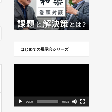
はじめての展示会シリーズ
動
画
プ
レ
ー
ヤ
ー
00:00
05:15