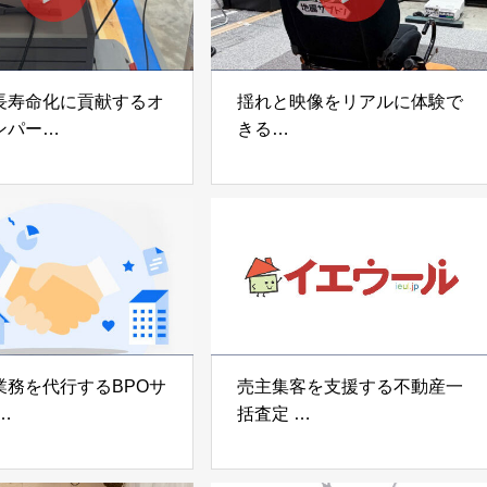
長寿命化に貢献するオ
揺れと映像をリアルに体験で
ンパー
きる
宅向け制振装置
可搬型地震動シミュレーター
z」
「地震ザブトン」
voltz
白山工業株式会社
業務を代行するBPOサ
売主集客を支援する不動産一
括査定
なげ」 株式会社いえ
「イエウール」 株式会社
OUP
Speee