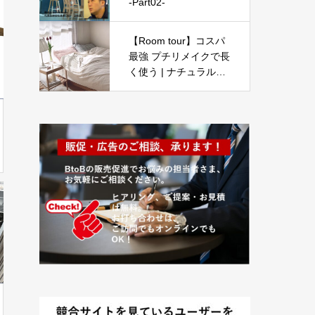
-Part02-
【Room tour】コスパ
最強 プチリメイクで長
く使う | ナチュラルシ
ンプルなお部屋 | 韓
国・ナチュラル・北欧
| 2LDK