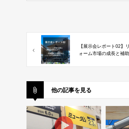
【展示会レポート02】
ォーム市場の成長と補
活用の広がり～営業現
の提案力向上につなが
新動向～
他の記事を見る