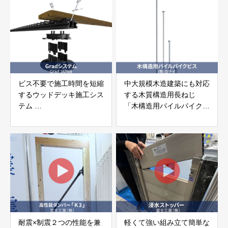
ビス不要で施工時間を短縮
中大規模木造建築にも対応
するウッドデッキ施工シス
する木質構造用長ねじ
テム
「木構造用パイルパイクビ
「Gradシステム」 GRAD
ス」 株式会社カナイ
JAPAN
耐震×制震２つの性能を兼
軽くて強い組み立て簡単な