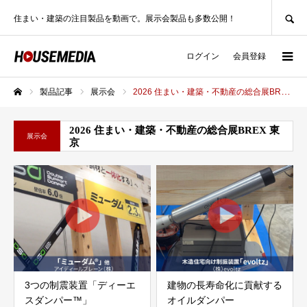
SEARCH
住まい・建築の注目製品を動画で。展示会製品も多数公開！
ログイン
会員登録
製品記事
展示会
2026 住まい・建築・不動産の総合展BREX 東京
ホーム
2026 住まい・建築・不動産の総合展BREX 東
展示会
京
3つの制震装置「ディーエ
建物の長寿命化に貢献する
スダンパー™」
オイルダンパー