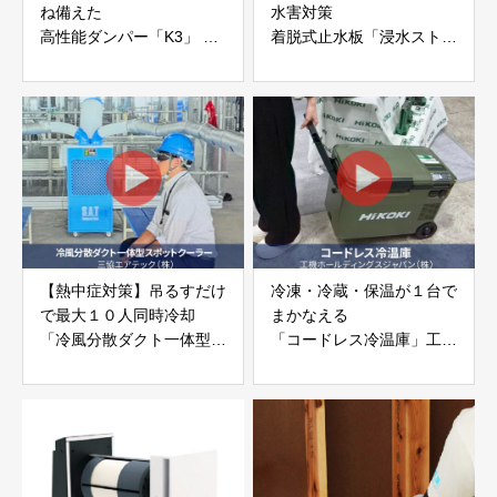
ね備えた
水害対策
高性能ダンパー「K3」 富
着脱式止水板「浸水ストッ
士工業株式会社
パー」
富士工業株式会社
【熱中症対策】吊るすだけ
冷凍・冷蔵・保温が１台で
で最大１０人同時冷却
まかなえる
「冷風分散ダクト一体型ス
「コードレス冷温庫」工機
ポットクーラー」
ホールディングスジャパン
三協エアテック株式会社
株式会社