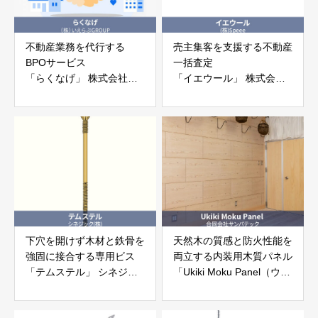
不動産業務を代行する
売主集客を支援する不動産
BPOサービス
一括査定
「らくなげ」 株式会社い
「イエウール」 株式会社
えらぶGROUP
Speee
下穴を開けず木材と鉄骨を
天然木の質感と防火性能を
強固に接合する専用ビス
両立する内装用木質パネル
「テムステル」 シネジッ
「Ukiki Moku Panel（ウキ
ク株式会社
キモクパネル）」 合同会
社サンパテック