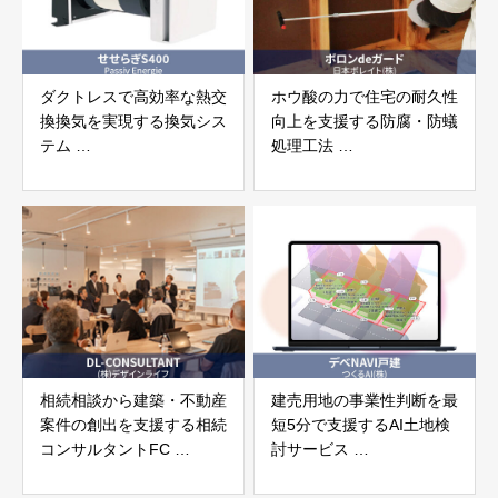
ダクトレスで高効率な熱交
ホウ酸の力で住宅の耐久性
換換気を実現する換気シス
向上を支援する防腐・防蟻
テム
処理工法
「せせらぎS400」 パッシ
「ボロンdeガード」 日本
ブエネルギージャパン株式
ボレイト株式会社
会社
相続相談から建築・不動産
建売用地の事業性判断を最
案件の創出を支援する相続
短5分で支援するAI土地検
コンサルタントFC
討サービス
「DL-CONSULTANT」 株
「デベNAVI戸建」 つくる