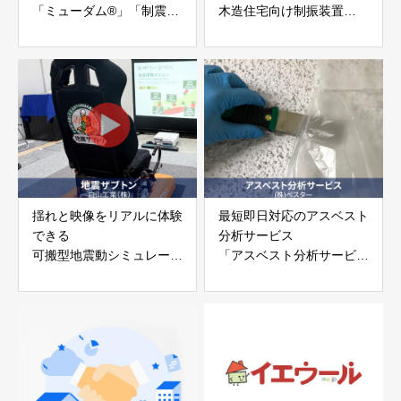
「ミューダム®」「制震テ
木造住宅向け制振装置
ープ®」
「evoltz」
アイディールブレーン株式
株式会社evoltz
会社
揺れと映像をリアルに体験
最短即日対応のアスベスト
できる
分析サービス
可搬型地震動シミュレータ
「アスベスト分析サービ
ー「地震ザブトン」
ス」 株式会社べスター
白山工業株式会社