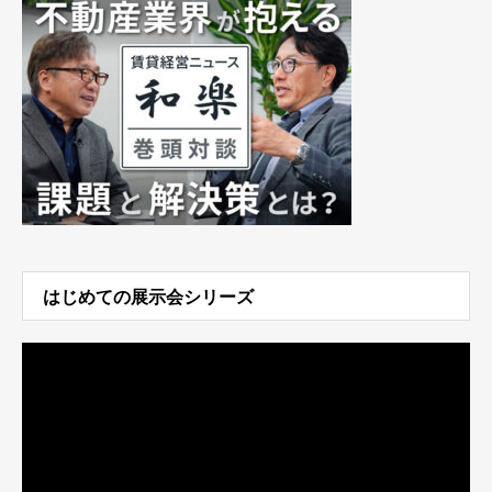
はじめての展示会シリーズ
動
画
プ
レ
ー
ヤ
ー