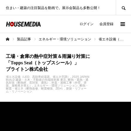
SEARCH
住まい・建築の注目製品を動画で。展示会製品も多数公開！
ログイン
会員登録
製品記事
エネルギー・環境ソリューション
省エネ設備（LED、高効率給湯器、省エネ空調）
ホーム
工場・倉庫の熱中症対策＆雨漏り対策に
「Topps Seal（トップスシール）」
ブライトン株式会社
省エネ設備（LED、高効率給湯器、省エネ空調）
2025 JAPAN
BUILD 建築・土木・不動産の先端技術展 東京
断熱・遮熱・通
気対策（断熱材、窓対策、通気）
外装・屋根工事（外壁、塗
装、屋根葺き替え）
エネルギー・環境ソリューション
断熱・
耐震・省エネ（断熱改修、耐震補強、ZEH）
新築・リフォー
ム・リノベーション