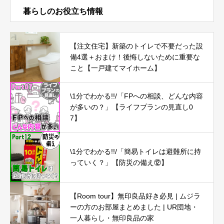
暮らしのお役立ち情報
【注文住宅】新築のトイレで不要だった設
備4選＋おまけ！後悔しないために重要な
こと【一戸建てマイホーム】
\1分でわかる!!/「FPへの相談、どんな内容
が多いの？」【ライフプランの見直し0
7】
\1分でわかる!!/「簡易トイレは避難所に持
っていく？」【防災の備え⑫】
【Room tour】無印良品好き必見 | ムジラ
ーの方のお部屋まとめました | UR団地・
一人暮らし・無印良品の家