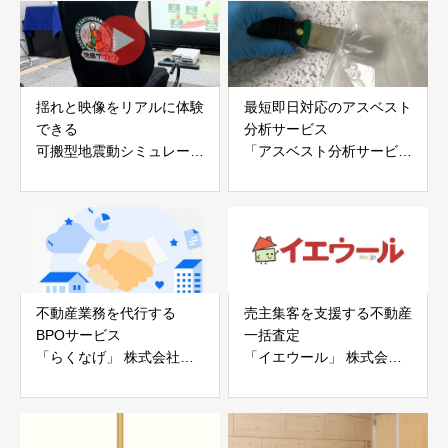
会社
揺れと映像をリアルに体験
最短即日対応のアスベスト
できる
分析サービス
可搬型地震動シミュレータ
「アスベスト分析サービ
ー「地震ザブトン」
ス」 株式会社べスター
白山工業株式会社
不動産業務を代行する
売主集客を支援する不動産
BPOサービス
一括査定
「らくなげ」 株式会社い
「イエウール」 株式会社
えらぶGROUP
Speee