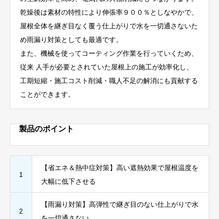
乾燥後は素材の特性により伸張率９００％としなやかで、
屋根全体を継ぎ目なく覆う仕上がりで水を一切通さないた
め雨漏り対策としても最適です。
また、機械を使ってコーティング作業を行っていくため、
従来 人手が必要とされていた屋根上の施工が効率化し、
工期短縮・施工コスト削減・職人不足の解消にも貢献する
ことができます。
製品のポイント
【省エネ＆熱中症対策】高い遮熱効果で屋根温度を
1
大幅に低下させる
【雨漏り対策】高弾性で継ぎ目のない仕上がりで水
2
を一切通さない