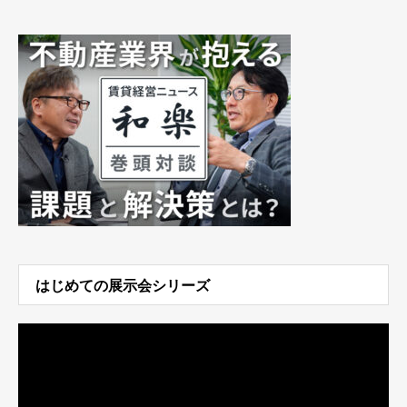
はじめての展示会シリーズ
動
画
プ
レ
ー
ヤ
ー