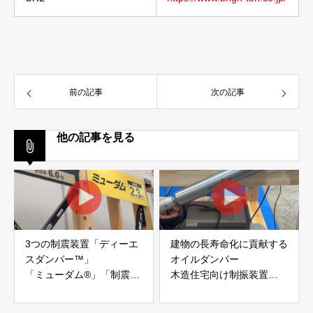
前の記事
次の記事
他の記事を見る
3つの制震装置「ディーエ
建物の長寿命化に貢献する
スダンパー™」
オイルダンパー
「ミューダム®」「制震テ
木造住宅向け制振装置
ープ®」
「evoltz」
アイディールブレーン株式
株式会社evoltz