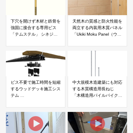
下穴を開けず木材と鉄骨を
天然木の質感と防火性能を
強固に接合する専用ビス
両立する内装用木質パネル
「テムステル」 シネジッ
「Ukiki Moku Panel（ウキ
ク株式会社
キモクパネル）」 合同会
社サンパテック
ビス不要で施工時間を短縮
中大規模木造建築にも対応
するウッドデッキ施工シス
する木質構造用長ねじ
テム
「木構造用パイルパイクビ
「Gradシステム」 GRAD
ス」 株式会社カナイ
JAPAN