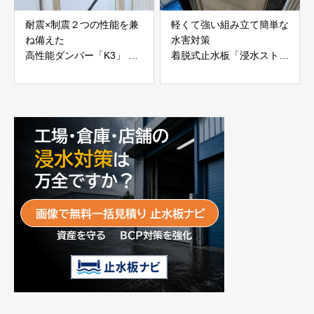
耐震×制震２つの性能を兼
軽くて強い組み立て簡単な
ね備えた
水害対策
高性能ダンパー「K3」 富
着脱式止水板「浸水ストッ
士工業株式会社
パー」
富士工業株式会社