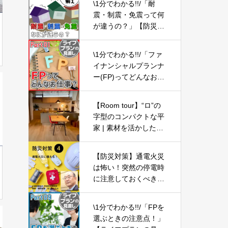
\1分でわかる!!/「耐
均・プチプラ
震・制震・免震って何
が違うの？」【防災の
備え⑥】
\1分でわかる!!/「ファ
イナンシャルプランナ
ー(FP)ってどんなお仕
事？」【ライフプラン
の見直し01】
【Room tour】“ロ”の
字型のコンパクトな平
家 | 素材を活かしたナ
チュラルシンプルモダ
ン | 3LDK
【防災対策】通電火災
は怖い！突然の停電時
に注意しておくべきこ
と-Part04-
\1分でわかる!!/「FPを
選ぶときの注意点！」