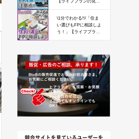
【ライフプランの見直
し09】
\1分でわかる!!/「住ま
い選びもFPに相談しよ
う！」【ライフプラン
の見直し04】