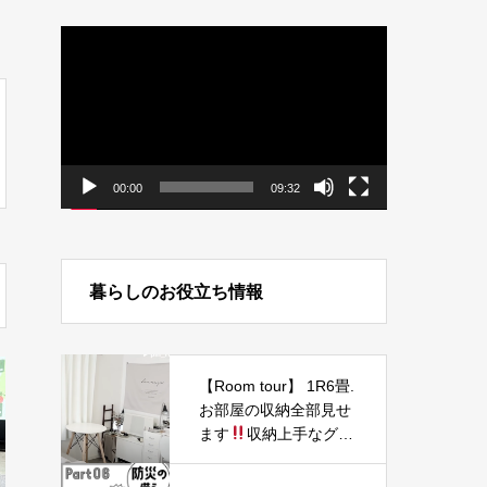
動
画
プ
レ
ー
ヤ
ー
00:00
09:32
暮らしのお役立ち情報
【Room tour】 1R6畳.
お部屋の収納全部見せ
ます
収納上手なグラ
フィックデザイナーの
お部屋 | IKEA・100