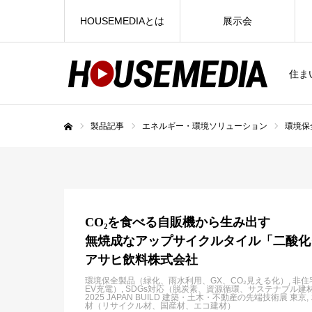
HOUSEMEDIAとは
展示会
住ま
製品記事
エネルギー・環境ソリューション
環境保
ホーム
CO₂を食べる自販機から生み出す
無焼成なアップサイクルタイル「二酸化
アサヒ飲料株式会社
環境保全製品（緑化、雨水利用、GX、CO₂見える化）
非住
EV充電）
SDGs対応（脱炭素、資源循環、サステナブル建
2025 JAPAN BUILD 建築・土木・不動産の先端技術展 東京
材（リサイクル材、国産材、エコ建材）