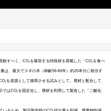
献すべく、CO₂を吸収する特殊材を搭載した「CO₂を食べ
量は、最大でスギの木（林齢56-60年）約20本分に相当す
CO₂を資源として循環させる試みとして、廃材と配合して
示ではCO₂を固定化し、廃材を利用して製造した「二酸化
ているため、製品製造時のCO₂排出量も削減。廃棄物削減