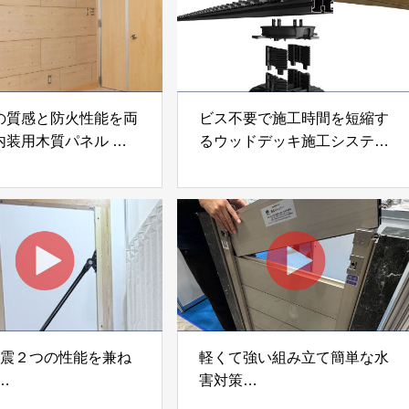
の質感と防火性能を両
ビス不要で施工時間を短縮す
内装用木質パネル
るウッドデッキ施工システム
i Moku Panel（ウキキ
「Gradシステム」 GRAD
ネル）」 合同会社サ
JAPAN
ック
制震２つの性能を兼ね
軽くて強い組み立て簡単な水
害対策
ダンパー「K3」 富士
着脱式止水板「浸水ストッパ