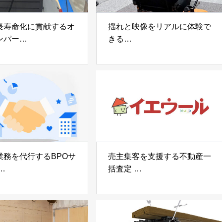
長寿命化に貢献するオ
揺れと映像をリアルに体験で
ンパー
きる
宅向け制振装置
可搬型地震動シミュレーター
z」
「地震ザブトン」
voltz
白山工業株式会社
業務を代行するBPOサ
売主集客を支援する不動産一
括査定
なげ」 株式会社いえ
「イエウール」 株式会社
OUP
Speee