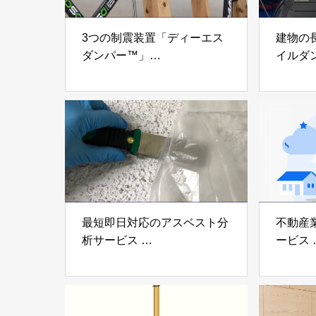
3つの制震装置「ディーエス
建物の
ダンパー™」
イルダ
「ミューダム®」「制震テー
木造住
プ®」
「evolt
アイディールブレーン株式会
株式会社e
社
最短即日対応のアスベスト分
不動産
析サービス
ービス
「アスベスト分析サービス」
「らく
株式会社べスター
らぶGR