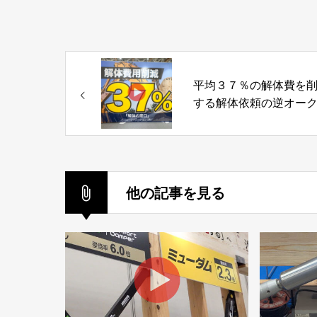
平均３７％の解体費を
する解体依頼の逆オー
ョン「解体の窓口」バ
ークリエーション株式
他の記事を見る