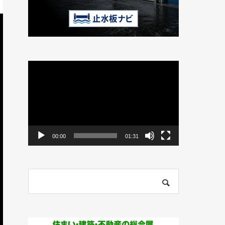
動
画
プ
レ
ー
ヤ
ー
00:00
01:31