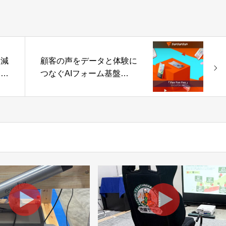
削減
顧客の声をデータと体験に
クシ
つなぐAIフォーム基盤
リュ
「Fan Fan Fan」 ナインア
会社
ウト株式会社