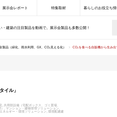
展示会レポート
特集取材
暮らしのお役立ち情
い・建築の注目製品を動画で。展示会製品も多数公開！
全製品（緑化、雨水利用、GX、CO₂見える化）
CO₂を食べる自販機から生み出
タイル」
宅
共用部設備（宅配ボックス、ゴミ置場、
材）
マンション・建物管理ソリューション
エネルギー・環境ソリューション
環境配慮建