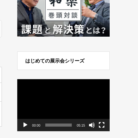
はじめての展示会シリーズ
動
画
プ
レ
ー
ヤ
ー
00:00
05:15