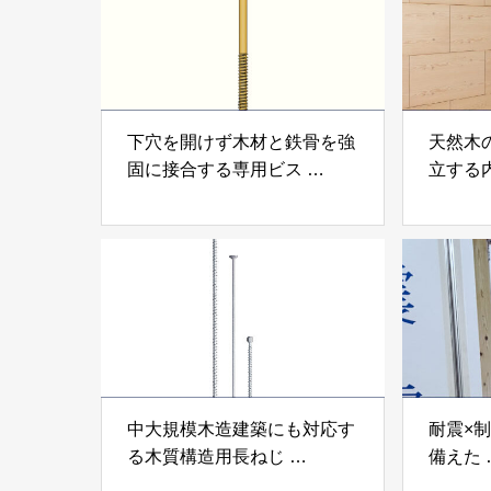
下穴を開けず木材と鉄骨を強
天然木
固に接合する専用ビス
立する
「テムステル」 シネジック
「Ukik
株式会社
モクパ
ンパテ
中大規模木造建築にも対応す
耐震×
る木質構造用長ねじ
備えた
「木構造用パイルパイクビ
高性能