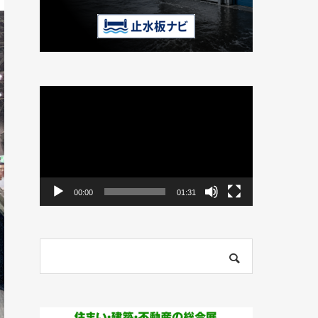
動
画
プ
レ
ー
ヤ
ー
00:00
01:31