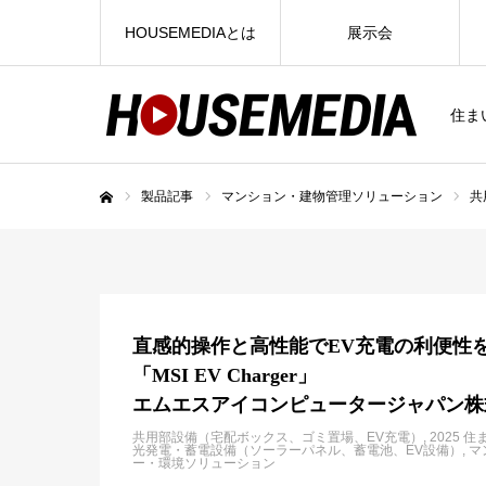
HOUSEMEDIAとは
展示会
住ま
製品記事
マンション・建物管理ソリューション
共
ホーム
直感的操作と高性能でEV充電の利便性
「MSI EV Charger」
エムエスアイコンピュータージャパン株
共用部設備（宅配ボックス、ゴミ置場、EV充電）
2025 
光発電・蓄電設備（ソーラーパネル、蓄電池、EV設備）
マ
ー・環境ソリューション