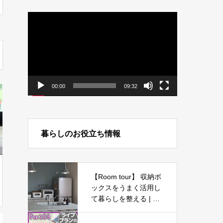
動
画
プ
レ
ー
ヤ
ー
00:00
09:32
暮らしのお役立ち情報
【Room tour】 収納ボ
ックスをうまく活用し
て暮らしを整える | ニ
トリ・100均 | 季節を
楽しむ・デニム生地の