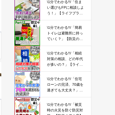
\1分でわかる!!/「住ま
インテリア
い選びもFPに相談しよ
う！」【ライフプラン
の見直し04】
\1分でわかる!!/「簡易
トイレは避難所に持っ
ていく？」【防災の備
え⑫】
\1分でわかる!!/「相続
対策の相談、どの年代
が多いの？」【ライフ
プランの見直し24】
\1分でわかる!!/「住宅
ローンの完済、70歳を
過ぎても大丈夫？」
【ライフプランの見直
し11】
\1分でわかる!!/「被災
時の火災を防ぐ防災対