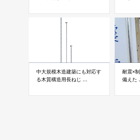
「テムステル」 シネジック
「Ukik
株式会社
モクパ
ンパテ
中大規模木造建築にも対応す
耐震×
る木質構造用長ねじ
備えた
「木構造用パイルパイクビ
高性能
ス」 株式会社カナイ
工業株