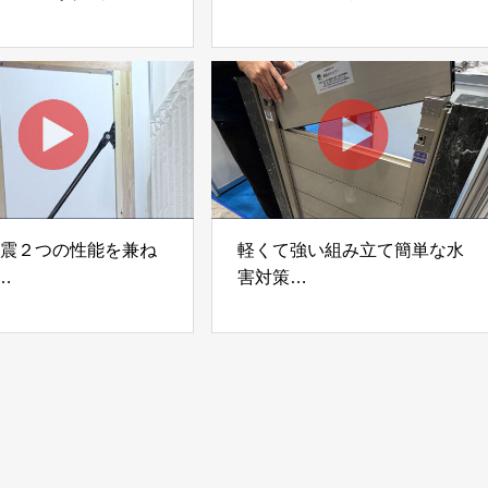
i Moku Panel（ウキキ
「Gradシステム」 GRAD
ネル）」 合同会社サ
JAPAN
ック
制震２つの性能を兼ね
軽くて強い組み立て簡単な水
害対策
ダンパー「K3」 富士
着脱式止水板「浸水ストッパ
式会社
ー」
富士工業株式会社