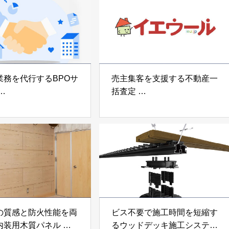
業務を代行するBPOサ
売主集客を支援する不動産一
括査定
なげ」 株式会社いえ
「イエウール」 株式会社
OUP
Speee
の質感と防火性能を両
ビス不要で施工時間を短縮す
内装用木質パネル
るウッドデッキ施工システム