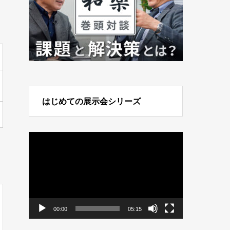
はじめての展示会シリーズ
動
画
プ
レ
ー
ヤ
ー
00:00
05:15