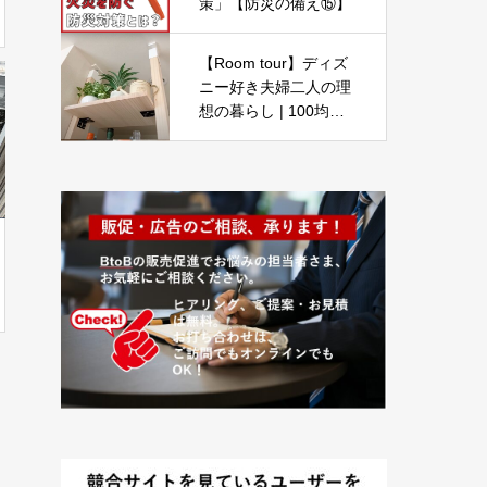
策」【防災の備え⑮】
【Room tour】ディズ
ニー好き夫婦二人の理
想の暮らし | 100均・
ニトリ・DIY | 2LDK