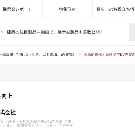
展示会レポート
特集取材
暮らしのお役立ち情
い・建築の注目製品を動画で。展示会製品も多数公開！
用部設備（宅配ボックス、ゴミ置場、EV充電）
直感的操作と高性能でEV充電の利便性を
を向上
式会社
住まい・建築・不動産の総合展BREX 東京
太陽
ンション・建物管理ソリューション
エネルギ