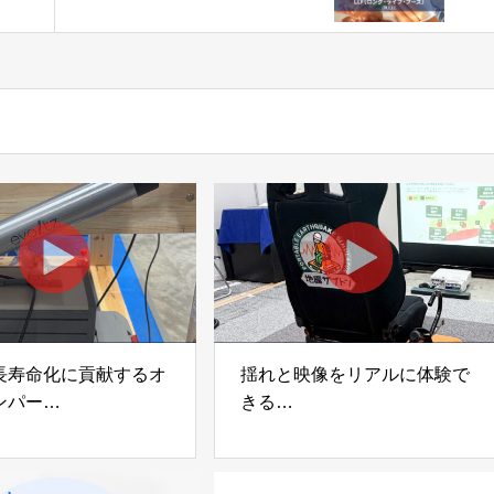
ナ
も安心を提供「LLF（ロン
ド」
グ・ライフ・フーズ）」株
式会社LLC
長寿命化に貢献するオ
揺れと映像をリアルに体験で
ンパー
きる
宅向け制振装置
可搬型地震動シミュレーター
z」
「地震ザブトン」
voltz
白山工業株式会社