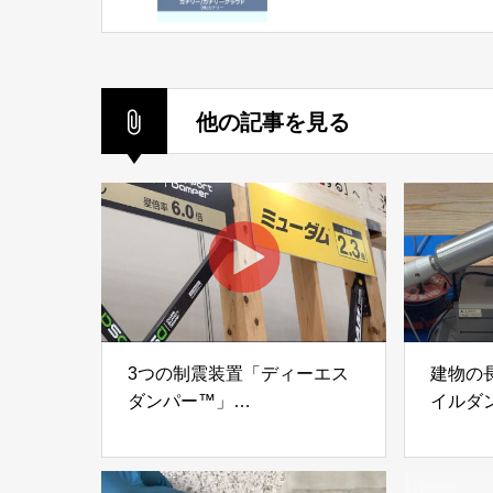
る2つのプロダクト「カ
リー／カナリークラウ
株式会社カナリー
他の記事を見る
3つの制震装置「ディーエス
建物の
ダンパー™」
イルダ
「ミューダム®」「制震テー
木造住
プ®」
「evolt
アイディールブレーン株式会
株式会社e