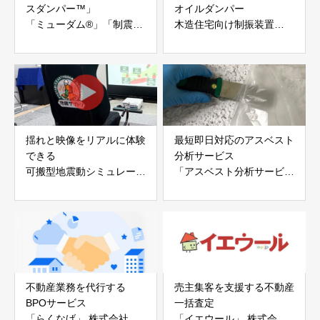
スダンパー™」
オイルダンパー
「ミューダム®」「制震テ
木造住宅向け制振装置
ープ®」
「evoltz」
アイディールブレーン株式
株式会社evoltz
会社
揺れと映像をリアルに体験
最短即日対応のアスベスト
できる
分析サービス
可搬型地震動シミュレータ
「アスベスト分析サービ
ー「地震ザブトン」
ス」 株式会社べスター
白山工業株式会社
不動産業務を代行する
売主集客を支援する不動産
BPOサービス
一括査定
「らくなげ」 株式会社い
「イエウール」 株式会社