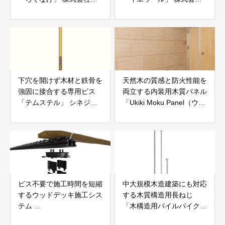
えらぶGROUP
Speee
下穴を開けず木材と鉄骨を
天然木の質感と防火性能を
強固に接合する専用ビス
両立する内装用木質パネル
「テムステル」 シネジッ
「Ukiki Moku Panel（ウキ
ク株式会社
キモクパネル）」 合同会
社サンパテック
ビス不要で施工時間を短縮
中大規模木造建築にも対応
するウッドデッキ施工シス
する木質構造用長ねじ
テム
「木構造用パイルパイクビ
「Gradシステム」 GRAD
ス」 株式会社カナイ