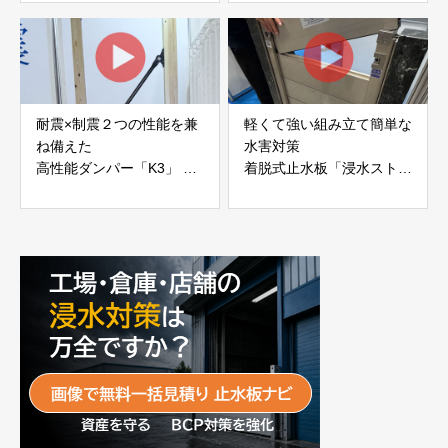
JAPAN
耐震×制震２つの性能を兼
軽くて強い組み立て簡単な
ね備えた
水害対策
高性能ダンパー「K3」 富
着脱式止水板「浸水ストッ
士工業株式会社
パー」
富士工業株式会社