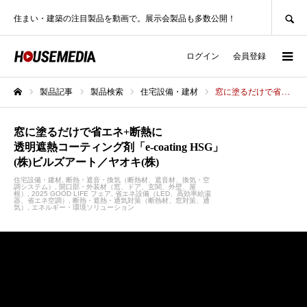
SEARCH
住まい・建築の注目製品を動画で。展示会製品も多数公開！
ログイン
会員登録
製品記事
製品検索
住宅設備・建材
窓に塗るだけで省エネ+断熱に透明遮熱コーティング剤「e-coating HSG」(株)ビルズアート／ヤオキ(株)
ホーム
窓に塗るだけで省エネ+断熱に
透明遮熱コーティング剤「e-coating HSG」
(株)ビルズアート／ヤオキ(株)
住宅設備・建材
断熱・遮音・換気（断熱材、遮音材、換気・空
調システム）
開口部・外装材（窓、ドア、玄関、外壁、屋
根）
2025 GOOD LIFE フェア
省エネ設備（LED、高効率給湯
器、省エネ空調）
断熱・遮熱・通気対策（断熱材、窓対策、通
気）
エネルギー・環境ソリューション