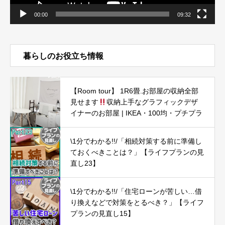
00:00
09:32
暮らしのお役立ち情報
【Room tour】 1R6畳.お部屋の収納全部
見せます
収納上手なグラフィックデザ
イナーのお部屋 | IKEA・100均・プチプラ
\1分でわかる!!/「相続対策する前に準備し
ておくべきことは？」【ライフプランの見
直し23】
\1分でわかる!!/「住宅ローンが苦しい…借
り換えなどで対策をとるべき？」【ライフ
プランの見直し15】