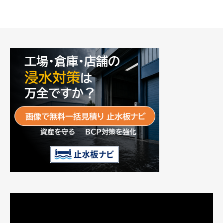
動
画
プ
レ