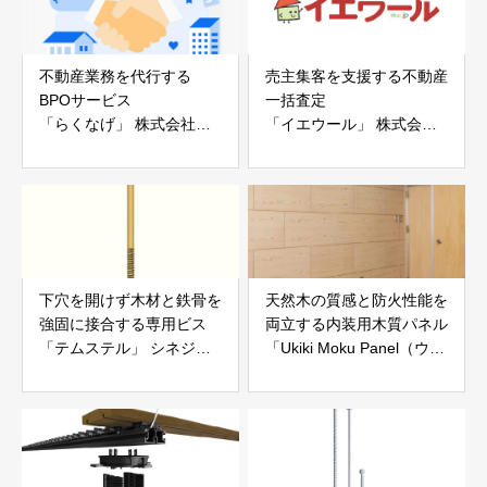
不動産業務を代行する
売主集客を支援する不動産
BPOサービス
一括査定
「らくなげ」 株式会社い
「イエウール」 株式会社
えらぶGROUP
Speee
下穴を開けず木材と鉄骨を
天然木の質感と防火性能を
強固に接合する専用ビス
両立する内装用木質パネル
「テムステル」 シネジッ
「Ukiki Moku Panel（ウキ
ク株式会社
キモクパネル）」 合同会
社サンパテック