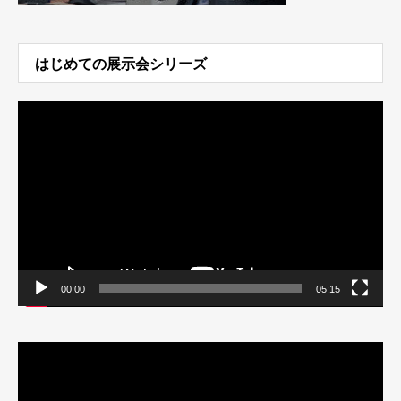
はじめての展示会シリーズ
動
画
プ
レ
ー
ヤ
ー
00:00
05:15
動
画
プ
レ
ー