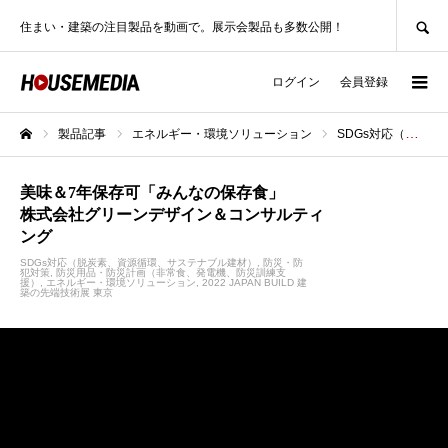
SEARCH
住まい・建築の注目製品を動画で。展示会製品も多数公開！
ログイン
会員登録
製品記事
エネルギー・環境ソリューション
SDGs対応（脱炭素、資源循環、サステナブル建材）
ホーム
美味＆7年保存可「みんなの保存食」
株式会社グリーンデザイン＆コンサルティ
ング
SDGs対応（脱炭素、資源循環、サステナブル建材）
防災・防
犯対策
防災用品・防災計画（非常食、発電機、防災訓練支
援）
エネルギー・環境ソリューション
2022 JAPAN BUILD 建
築の先端技術展 東京