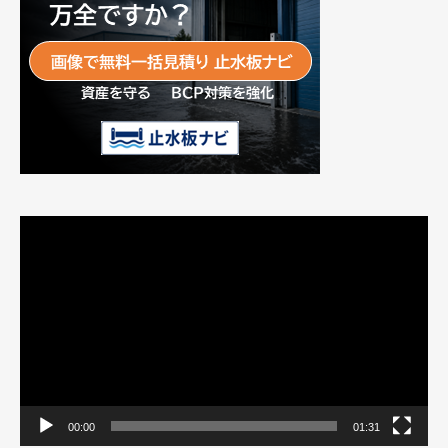
動
画
プ
レ
ー
ヤ
ー
00:00
01:31