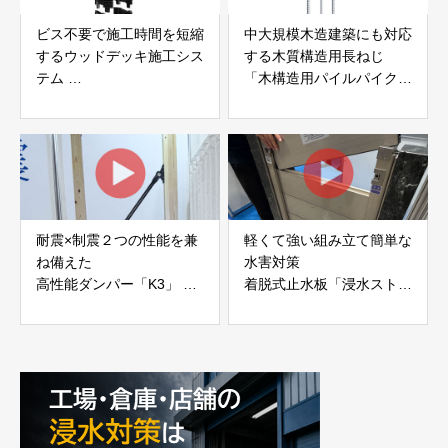
ビス不要で施工時間を短縮
中大規模木造建築にも対応
するウッドデッキ施工シス
する木質構造用長ねじ
テム
「木構造用パイルパイクビ
「Gradシステム」 GRAD
ス」 株式会社カナイ
JAPAN
耐震×制震２つの性能を兼
軽くて強い組み立て簡単な
ね備えた
水害対策
高性能ダンパー「K3」 富
着脱式止水板「浸水ストッ
士工業株式会社
パー」
富士工業株式会社