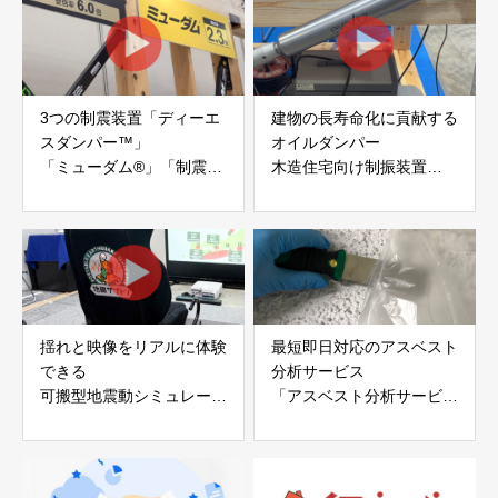
3つの制震装置「ディーエ
建物の長寿命化に貢献する
スダンパー™」
オイルダンパー
「ミューダム®」「制震テ
木造住宅向け制振装置
ープ®」
「evoltz」
アイディールブレーン株式
株式会社evoltz
会社
揺れと映像をリアルに体験
最短即日対応のアスベスト
できる
分析サービス
可搬型地震動シミュレータ
「アスベスト分析サービ
ー「地震ザブトン」
ス」 株式会社べスター
白山工業株式会社