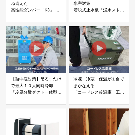
ね備えた
水害対策
高性能ダンパー「K3」 富
着脱式止水板「浸水ストッ
士工業株式会社
パー」
富士工業株式会社
【熱中症対策】吊るすだけ
冷凍・冷蔵・保温が１台で
で最大１０人同時冷却
まかなえる
「冷風分散ダクト一体型ス
「コードレス冷温庫」工機
ポットクーラー」
ホールディングスジャパン
三協エアテック株式会社
株式会社