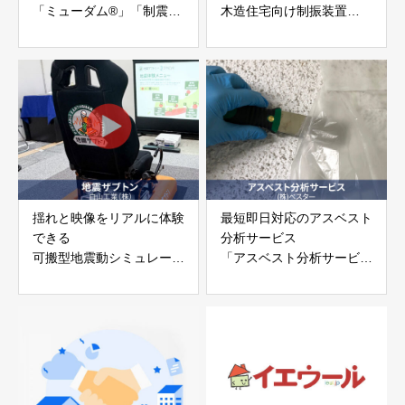
「ミューダム®」「制震テ
木造住宅向け制振装置
ープ®」
「evoltz」
アイディールブレーン株式
株式会社evoltz
会社
揺れと映像をリアルに体験
最短即日対応のアスベスト
できる
分析サービス
可搬型地震動シミュレータ
「アスベスト分析サービ
ー「地震ザブトン」
ス」 株式会社べスター
白山工業株式会社