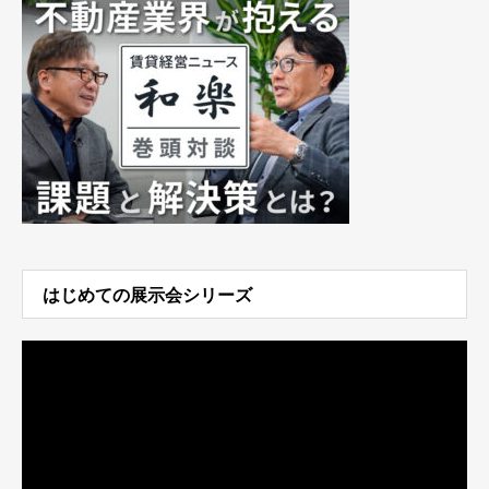
はじめての展示会シリーズ
動
画
プ
レ
ー
ヤ
ー