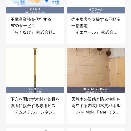
不動産業務を代行する
売主集客を支援する不動産
BPOサービス
一括査定
「らくなげ」 株式会社い
「イエウール」 株式会社
えらぶGROUP
Speee
下穴を開けず木材と鉄骨を
天然木の質感と防火性能を
強固に接合する専用ビス
両立する内装用木質パネル
「テムステル」 シネジッ
「Ukiki Moku Panel（ウキ
ク株式会社
キモクパネル）」 合同会
社サンパテック