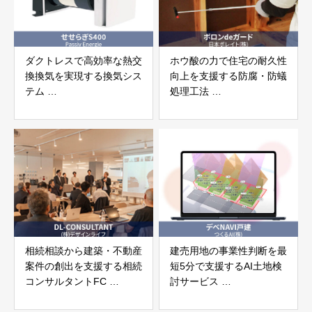
ダクトレスで高効率な熱交
ホウ酸の力で住宅の耐久性
換換気を実現する換気シス
向上を支援する防腐・防蟻
テム
処理工法
「せせらぎS400」 パッシ
「ボロンdeガード」 日本
ブエネルギージャパン株式
ボレイト株式会社
会社
相続相談から建築・不動産
建売用地の事業性判断を最
案件の創出を支援する相続
短5分で支援するAI土地検
コンサルタントFC
討サービス
「DL-CONSULTANT」 株
「デベNAVI戸建」 つくる