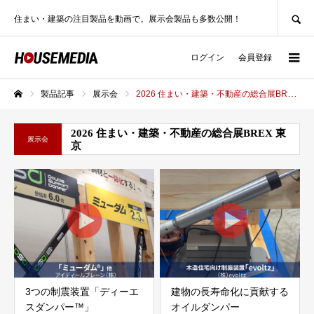
SEARCH
住まい・建築の注目製品を動画で。展示会製品も多数公開！
ログイン
会員登録
製品記事
展示会
2026 住まい・建築・不動産の総合展BREX 東京
ホーム
2026 住まい・建築・不動産の総合展BREX 東
展示会
京
3つの制震装置「ディーエ
建物の長寿命化に貢献する
スダンパー™」
オイルダンパー