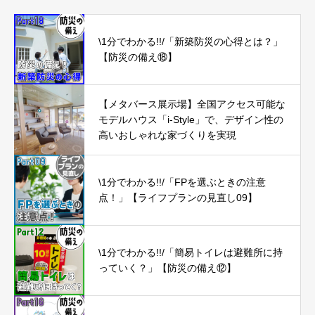
\1分でわかる!!/「新築防災の心得とは？」
【防災の備え⑱】
【メタバース展示場】全国アクセス可能な
モデルハウス「i-Style」で、デザイン性の
高いおしゃれな家づくりを実現
\1分でわかる!!/「FPを選ぶときの注意
点！」【ライフプランの見直し09】
\1分でわかる!!/「簡易トイレは避難所に持
っていく？」【防災の備え⑫】