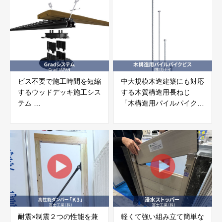
ビス不要で施工時間を短縮
中大規模木造建築にも対応
するウッドデッキ施工シス
する木質構造用長ねじ
テム
「木構造用パイルパイクビ
「Gradシステム」 GRAD
ス」 株式会社カナイ
JAPAN
耐震×制震２つの性能を兼
軽くて強い組み立て簡単な