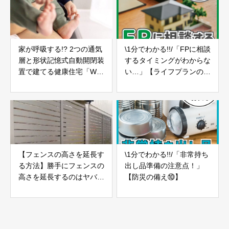
家が呼吸する!? 2つの通気
\1分でわかる!!/「FPに相談
層と形状記憶式自動開閉装
するタイミングがわからな
置で建てる健康住宅「WB
い…」【ライフプランの見
HOUSE」とは
直し02】
【フェンスの高さを延長す
\1分でわかる!!/「非常持ち
る方法】勝手にフェンスの
出し品準備の注意点！」
高さを延長するのはヤバす
【防災の備え⑩】
ぎる！その理由をお話しま
す。