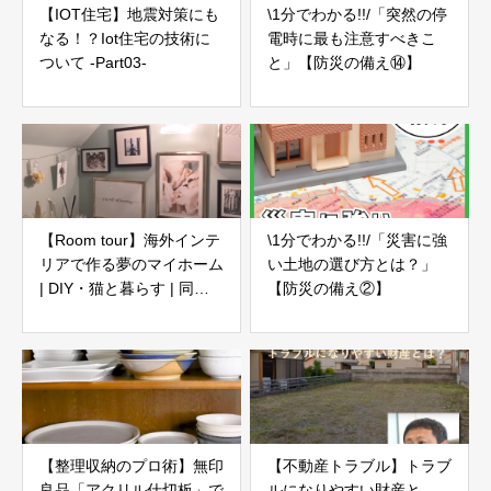
【IOT住宅】地震対策にも
\1分でわかる!!/「突然の停
なる！？Iot住宅の技術に
電時に最も注意すべきこ
ついて -Part03-
と」【防災の備え⑭】
【Room tour】海外インテ
\1分でわかる!!/「災害に強
リアで作る夢のマイホーム
い土地の選び方とは？」
| DIY・猫と暮らす | 同い
【防災の備え②】
年夫婦の4人と1匹
【整理収納のプロ術】無印
【不動産トラブル】トラブ
良品「アクリル仕切板」で
ルになりやすい財産と