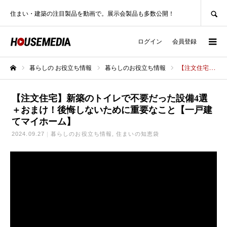
SEARCH
住まい・建築の注目製品を動画で。展示会製品も多数公開！
ログイン
会員登録
暮らしの お役立ち情報
暮らしのお役立ち情報
【注文住宅】新築のトイレで不要だった設備4選＋おまけ！後悔しないために重要なこと【一戸建てマイホーム】
ホーム
【注文住宅】新築のトイレで不要だった設備4選
＋おまけ！後悔しないために重要なこと【一戸建
てマイホーム】
2024.09.27
暮らしのお役立ち情報
住まいの知恵袋