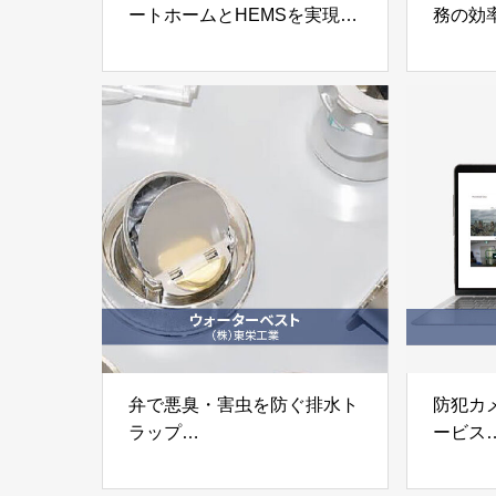
ートホームとHEMSを実現
務の効
「IoTスマートホーム&次世代
「Spac
HEMS」
株式会
株式会社LiveSmart
弁で悪臭・害虫を防ぐ排水ト
防犯カ
ラップ
ービス
「ウォーターベスト」
「Dsi L
株式会社東栄工業
DOOR