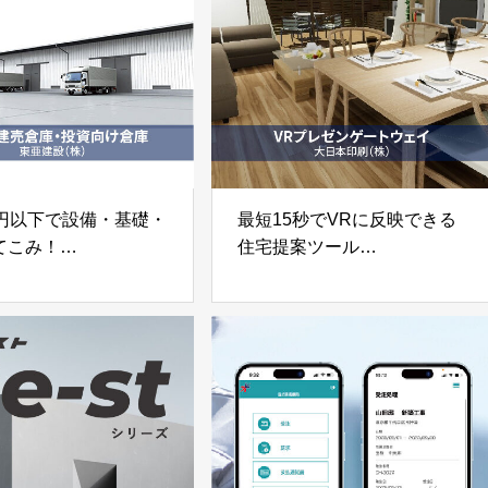
万円以下で設備・基礎・
最短15秒でVRに反映できる
てこみ！
住宅提案ツール
M/建売倉庫」「投資向
DNPバーチャルエクスペリエ
」
ンス
設株式会社
「VRプレゼンゲートウェ
イ」大日本印刷株式会社