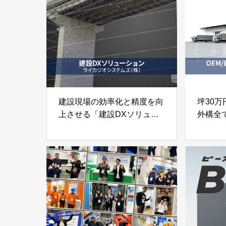
建設現場の効率化と精度を向
坪30
上させる「建設DXソリュー
外構全
ション」
「OE
ライカジオシステムズ株式会
け倉庫
社
東亜建