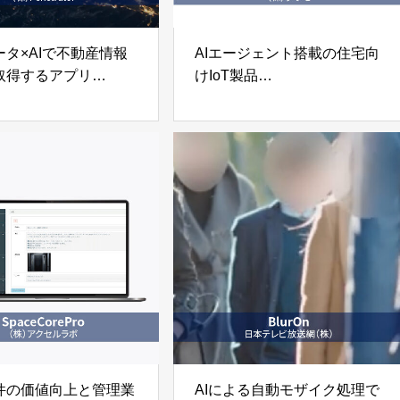
ータ×AIで不動産情報
AIエージェント搭載の住宅向
取得するアプリ
けIoT製品
取引支援
「ナインドット（９
「WHERE」
DOTs）」株式会社グラモ
enetrator
件の価値向上と管理業
AIによる自動モザイク処理で