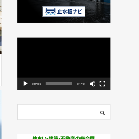
動
画
プ
レ
ー
ヤ
ー
00:00
01:31