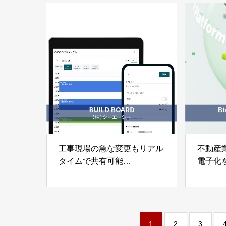
工事現場の急な変更もリアル
不動産
タイムで共有可能
電子化
資材搬入日程調整 特化型ウ
帳簿電子
ェブカレンダー「BUILD
ラット
BOARD」株式会社シーエー
株式会
シー
1
2
3