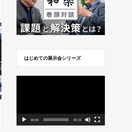
はじめての展示会シリーズ
動
画
プ
レ
ー
ヤ
ー
00:00
05:15