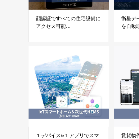
顔認証ですべての住宅設備に
衛星デ
アクセス可能
を自動
「フリードマンション」
不動産
ディクシーズ株式会社
SaaS
株式会社P
１デバイス&１アプリでスマ
賃貸物