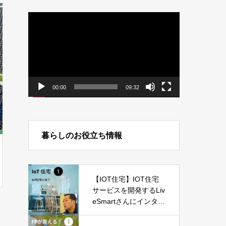
動
画
プ
レ
ー
ヤ
ー
00:00
09:32
暮らしのお役立ち情報
【IOT住宅】IOT住宅
サービスを開発するLiv
eSmartさんにインタビ
ュー -Part01-