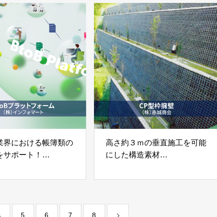
業界における帳簿類の
高さ約３ｍの垂直施工を可能
をサポート！
にした構造素材
化システム「BtoBプ
「CP型枠擁壁」株式会社赤
フォーム」
城商会
社インフォマート
4
5
6
7
8