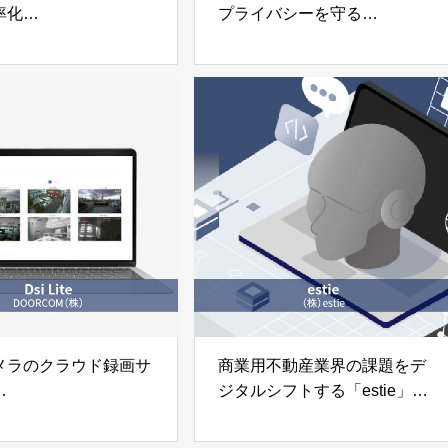
率化
プライバシーを守る
eCorePro」
「BlurOn（ブラーオン）」
社アクセルラボ
日本テレビ放送網株式会社
メラのクラウド録画サ
商業用不動産業界の課題をデ
ジタルシフトする「estie」
ite」
株式会社estie（エスティ）
COM 株式会社