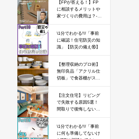
【FPが答える！】FP
に相談するメリットや
家づくりの費用は？-P
art01-
\1分でわかる!!/「事前
に確認！住宅防災の知
識」【防災の備え⑯】
【整理収納のプロ術】
無印良品「アクリル仕
切板」で食器棚がスッ
キリ!すぐ使えるテクニ
ック
【注文住宅】リビング
で失敗する原因5選！
間取りで後悔しないた
めの考え方【新築マイ
ホーム】
\1分でわかる!!/「事前
に何も準備してないけ