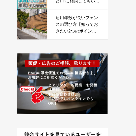
どFPに相談してもいい
の？」【ライフプラン
の見直し18】
耐用年数が長いフェン
スの選び方【知ってお
きたい2つのポイン
ト】