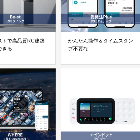
ストで高品質RC建築
かんたん操作＆タイムスタン
できる
プ不要な
設計「Be-st」
住宅建設業向け電子受発注サ
社タイング
ービス「受発注Plus」
株式会社ダイテック