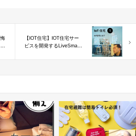
後悔
【IOT住宅】IOT住宅サー
らな
ビスを開発するLiveSmart
さんにインタビュー -
Part01-