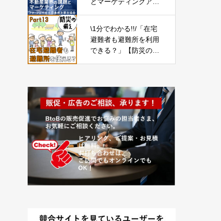
とマーケティングア
ド・フェイス × 日本地
主家主協会
\1分でわかる!!/「在宅
避難者も避難所を利用
できる？」【防災の備
え⑬】