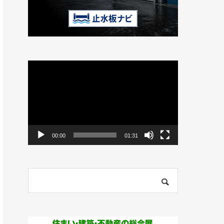
動
画
プ
レ
ー
ヤ
ー
00:00
01:31