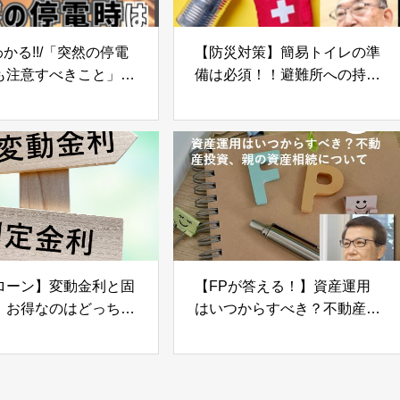
わかる!!/「突然の停電
【防災対策】簡易トイレの準
も注意すべきこと」
備は必須！！避難所への持参
の備え⑭】
品＆在宅避難の準備品-
Part03-
ローン】変動金利と固
【FPが答える！】資産運用
、お得なのはどっち？
はいつからすべき？不動産投
比較のポイント
資、親の資産相続について -
Part05-