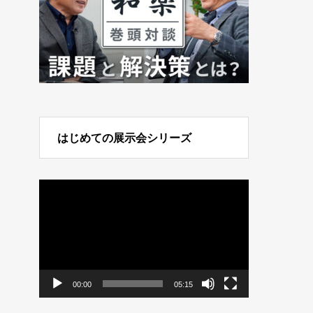
はじめての展示会シリーズ
動
画
プ
レ
ー
ヤ
ー
00:00
05:15