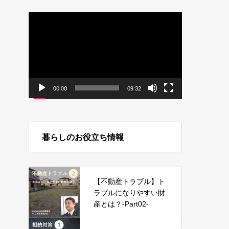
動
画
プ
レ
ー
ヤ
ー
00:00
09:32
暮らしのお役立ち情報
【不動産トラブル】ト
ラブルになりやすい財
産とは？-Part02-