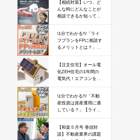
【相続対策】いつ、ど
んな時にどんなことが
相談できるか知ってお
こう-Part01-
\1分でわかる!!/「ライ
フプランをFPに相談す
るメリットとは？」
【ライフプランの見直
し03】
【注文住宅】オール電
化ZEH住宅の1年間の
電気代！エアコンを節
約しなくてもいいお得
な家づくり【ローコス
\1分でわかる!!/「不動
ト新築戸建て】
産投資は資産運用に適
している？」【ライフ
プランの見直し22】
【和楽５月号 巻頭対
談】不動産業界の課題