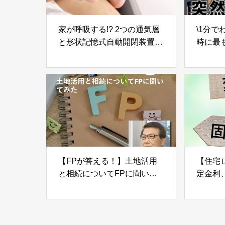
家が呼吸する!? 2つの通気層
\1分で
と形状記憶式自動開閉装置で
時に最
建てる健康住宅「WB
【防災
HOUSE」とは
【FPが答える！】土地活用
【住宅
と相続についてFPに聞いて
定金利
みた -Part04-
特徴と