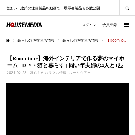
SEARCH
住まい・建築の注目製品を動画で。展示会製品も多数公開！
ログイン
会員登録
暮らしの お役立ち情報
暮らしのお役立ち情報
【Room tour】海外インテリアで作る夢のマイホーム | DIY・猫と暮らす | 同い年夫婦の4人と1匹
ホーム
【Room tour】海外インテリアで作る夢のマイホ
ーム | DIY・猫と暮らす | 同い年夫婦の4人と1匹
2024.02.28
暮らしのお役立ち情報
ルームツアー