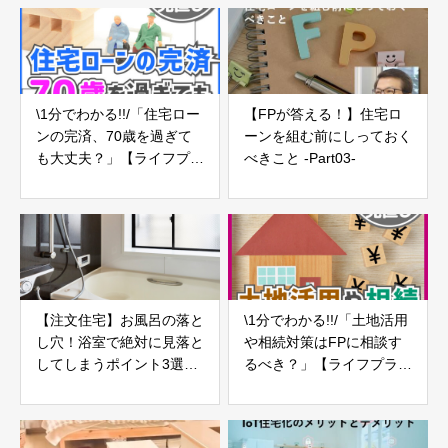
\1分でわかる!!/「住宅ロー
【FPが答える！】住宅ロ
ンの完済、70歳を過ぎて
ーンを組む前にしっておく
も大丈夫？」【ライフプラ
べきこと -Part03-
ンの見直し11】
【注文住宅】お風呂の落と
\1分でわかる!!/「土地活用
し穴！浴室で絶対に見落と
や相続対策はFPに相談す
してしまうポイント3選
るべき？」【ライフプラン
【新築マイホーム】
の見直し16】