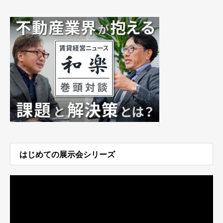
はじめての展示会シリーズ
動
画
プ
レ
ー
ヤ
ー