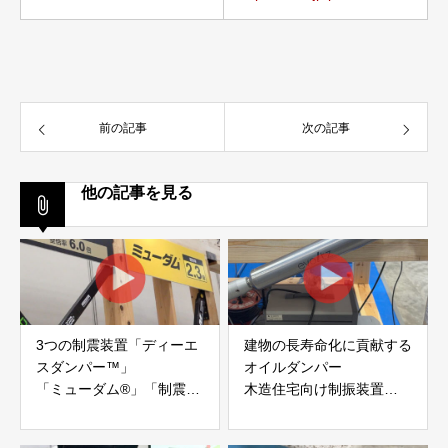
前の記事
次の記事
他の記事を見る
3つの制震装置「ディーエ
建物の長寿命化に貢献する
スダンパー™」
オイルダンパー
「ミューダム®」「制震テ
木造住宅向け制振装置
ープ®」
「evoltz」
アイディールブレーン株式
株式会社evoltz