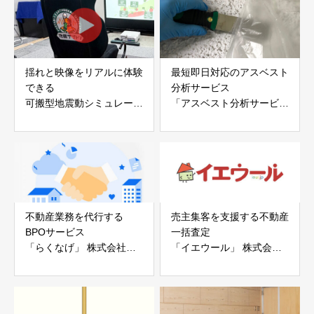
会社
揺れと映像をリアルに体験
最短即日対応のアスベスト
できる
分析サービス
可搬型地震動シミュレータ
「アスベスト分析サービ
ー「地震ザブトン」
ス」 株式会社べスター
白山工業株式会社
不動産業務を代行する
売主集客を支援する不動産
BPOサービス
一括査定
「らくなげ」 株式会社い
「イエウール」 株式会社
えらぶGROUP
Speee