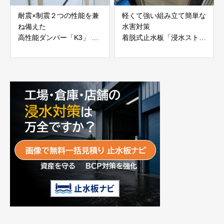
耐震×制震２つの性能を兼
軽くて強い組み立て簡単な
ね備えた
水害対策
高性能ダンパー「K3」 富
着脱式止水板「浸水ストッ
士工業株式会社
パー」
富士工業株式会社