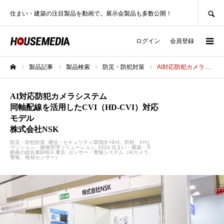
SEARCH
住まい・建築の注目製品を動画で。展示会製品も多数公開！
ログイン
会員登録
製品記事
製品検索
防災・防犯対策
AI対応防犯カメラシステム同軸配線を活用したCVI（HD-CVI）対応モデル株式会社NSK
ホーム
AI対応防犯カメラシステム
同軸配線を活用したCVI（HD-CVI）対応
モデル
株式会社NSK
防災・防犯対策
通信・セキュリティ環境(ｵｰﾄﾛｯｸ、防犯、ﾈｯﾄ)
マンション・建物管理ソリューション
2024 住まい・建築・不
動産の総合展BREX 東京
センサー・警報システム（AIカメラ、
警報、検知センサー）