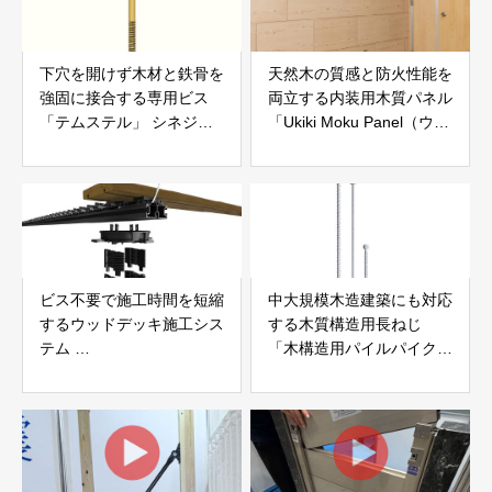
下穴を開けず木材と鉄骨を
天然木の質感と防火性能を
強固に接合する専用ビス
両立する内装用木質パネル
「テムステル」 シネジッ
「Ukiki Moku Panel（ウキ
ク株式会社
キモクパネル）」 合同会
社サンパテック
ビス不要で施工時間を短縮
中大規模木造建築にも対応
するウッドデッキ施工シス
する木質構造用長ねじ
テム
「木構造用パイルパイクビ
「Gradシステム」 GRAD
ス」 株式会社カナイ
JAPAN