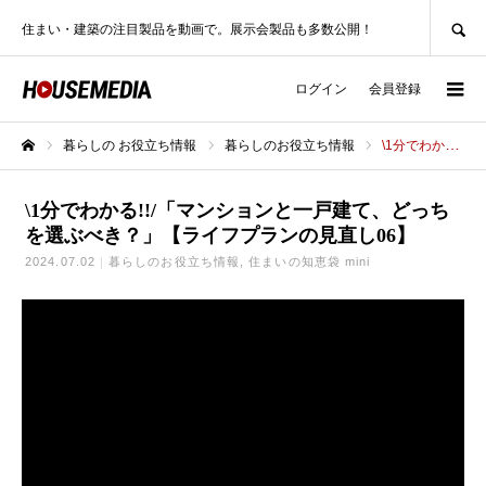
SEARCH
住まい・建築の注目製品を動画で。展示会製品も多数公開！
ログイン
会員登録
暮らしの お役立ち情報
暮らしのお役立ち情報
\1分でわかる!!/「マンションと一戸建て、どっちを選ぶべき？」【ライフプランの見直し06】
ホーム
\1分でわかる!!/「マンションと一戸建て、どっち
を選ぶべき？」【ライフプランの見直し06】
2024.07.02
暮らしのお役立ち情報
住まいの知恵袋 mini