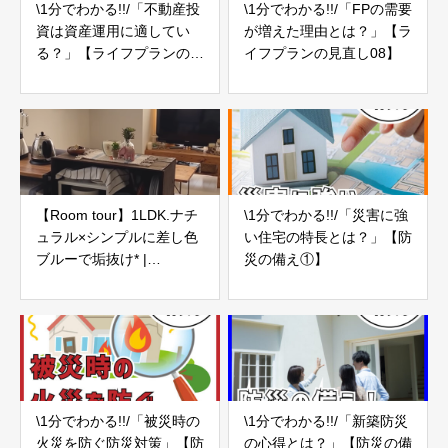
\1分でわかる!!/「不動産投
\1分でわかる!!/「FPの需要
資は資産運用に適してい
が増えた理由とは？」【ラ
る？」【ライフプランの見
イフプランの見直し08】
直し22】
【Room tour】1LDK.ナチ
\1分でわかる!!/「災害に強
ュラル×シンプルに差し色
い住宅の特長とは？」【防
ブルーで垢抜け* |
災の備え①】
BOHO・インダストリアル
\1分でわかる!!/「被災時の
\1分でわかる!!/「新築防災
火災を防ぐ防災対策」【防
の心得とは？」【防災の備