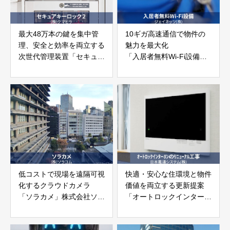
最大48万本の鍵を集中管
10ギガ高速通信で物件の
理、安全と効率を両立する
魅力を最大化
次世代管理装置「セキュア
「入居者無料Wi-Fi設備」
キーロック２」
ジェイネッツ株式会社
株式会社クマヒラ
低コストで現場を遠隔可視
快適・安心な住環境と物件
化するクラウドカメラ
価値を両立する更新提案
「ソラカメ」株式会社ソラ
「オートロックインターホ
コム
ンのリニューアル工事」日
本電通システム株式会社