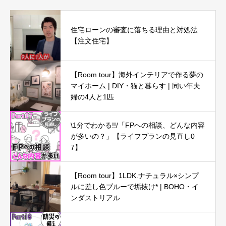
住宅ローンの審査に落ちる理由と対処法
【注文住宅】
【Room tour】海外インテリアで作る夢の
マイホーム | DIY・猫と暮らす | 同い年夫
婦の4人と1匹
\1分でわかる!!/「FPへの相談、どんな内容
が多いの？」【ライフプランの見直し0
7】
【Room tour】1LDK.ナチュラル×シンプ
ルに差し色ブルーで垢抜け* | BOHO・イ
ンダストリアル