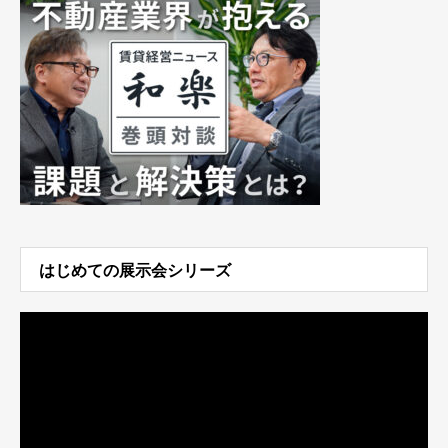
はじめての展示会シリーズ
動
画
プ
レ
ー
ヤ
ー