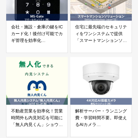
会社・施設・倉庫の鍵をIC
住宅に最先端のセキュリテ
カード化！後付け可能でカ
ィをワンシステムで提供
ギ管理を効率化
「スマートマンションソリ
「MS-Gate」マザーセキ
ューション」
ュリティ株式会社
Dahua Technology Japan
合同会社
不動産営業を効率化！営業
解析サーバー・ランニング
時間外も内見対応を可能に
費・学習時間不要。即使え
「無人内見くん」ショウタ
るAIカメラ
イム24株式会社
「４K対応AI搭載カメラ」