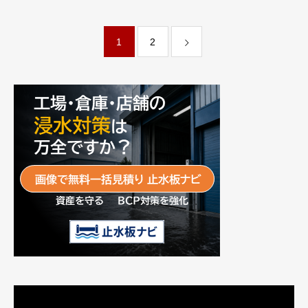
兼松サステック株式会社
1
2
動
画