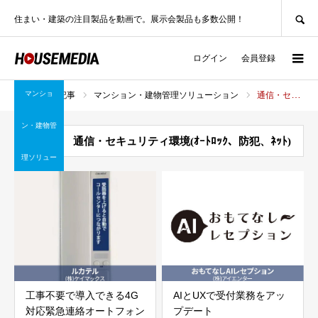
SEARCH
住まい・建築の注目製品を動画で。展示会製品も多数公開！
ログイン
会員登録
マンショ
製品記事
マンション・建物管理ソリューション
通信・セキュリティ環境(ｵｰﾄﾛｯｸ、防犯、ﾈｯﾄ)
ホーム
ン・建物管
通信・セキュリティ環境(ｵｰﾄﾛｯｸ、防犯、ﾈｯﾄ)
理ソリュー
ション
工事不要で導入できる4G
AIとUXで受付業務をアッ
対応緊急連絡オートフォン
プデート