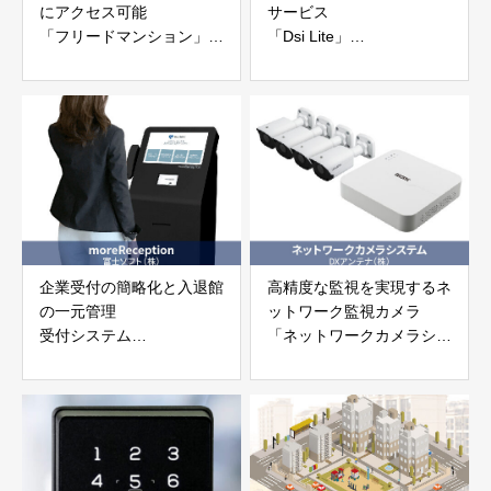
にアクセス可能
サービス
「フリードマンション」
「Dsi Lite」
ディクシーズ株式会社
DOORCOM 株式会社
企業受付の簡略化と入退館
高精度な監視を実現するネ
の一元管理
ットワーク監視カメラ
受付システム
「ネットワークカメラシス
「moreReception (モアレ
テム」DXアンテナ株式会
セプション)」
社
富士ソフト株式会社