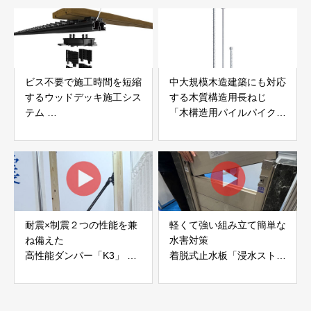
社サンパテック
ビス不要で施工時間を短縮
中大規模木造建築にも対応
するウッドデッキ施工シス
する木質構造用長ねじ
テム
「木構造用パイルパイクビ
「Gradシステム」 GRAD
ス」 株式会社カナイ
JAPAN
耐震×制震２つの性能を兼
軽くて強い組み立て簡単な
ね備えた
水害対策
高性能ダンパー「K3」 富
着脱式止水板「浸水ストッ
士工業株式会社
パー」
富士工業株式会社