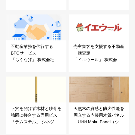
ー「地震ザブトン」
ス」 株式会社べスター
白山工業株式会社
不動産業務を代行する
売主集客を支援する不動産
BPOサービス
一括査定
「らくなげ」 株式会社い
「イエウール」 株式会社
えらぶGROUP
Speee
下穴を開けず木材と鉄骨を
天然木の質感と防火性能を
強固に接合する専用ビス
両立する内装用木質パネル
「テムステル」 シネジッ
「Ukiki Moku Panel（ウキ
ク株式会社
キモクパネル）」 合同会