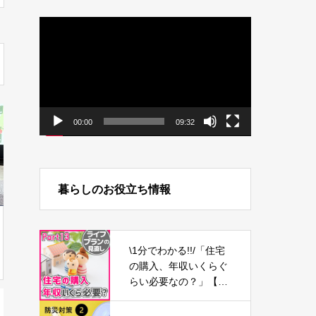
動
画
プ
レ
ー
ヤ
ー
00:00
09:32
暮らしのお役立ち情報
\1分でわかる!!/「住宅
の購入、年収いくらぐ
らい必要なの？」【ラ
イフプランの見直し1
3】