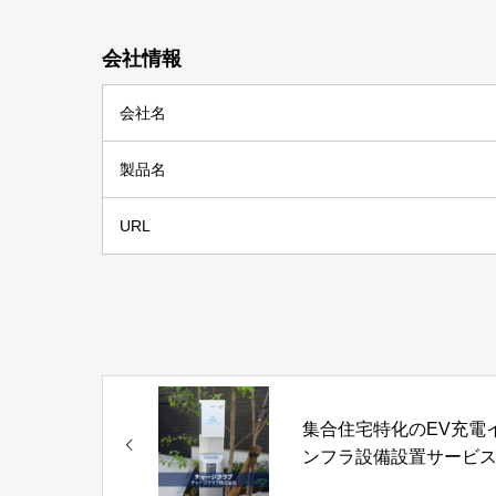
会社情報
会社名
製品名
URL
集合住宅特化のEV充電
ンフラ設備設置サービ
「チャージクラブ」チ