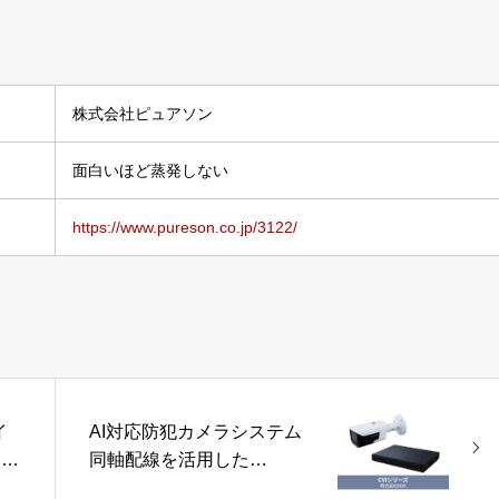
株式会社ピュアソン
面白いほど蒸発しない
https://www.pureson.co.jp/3122/
イ
AI対応防犯カメラシステム
ス
同軸配線を活用した
ャー
CVI（HD-CVI）対応モデ