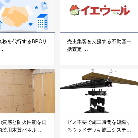
業務を代行するBPOサ
売主集客を支援する不動産一
括査定
なげ」 株式会社いえ
「イエウール」 株式会社
OUP
Speee
の質感と防火性能を両
ビス不要で施工時間を短縮す
内装用木質パネル
るウッドデッキ施工システム
i Moku Panel（ウキキ
「Gradシステム」 GRAD