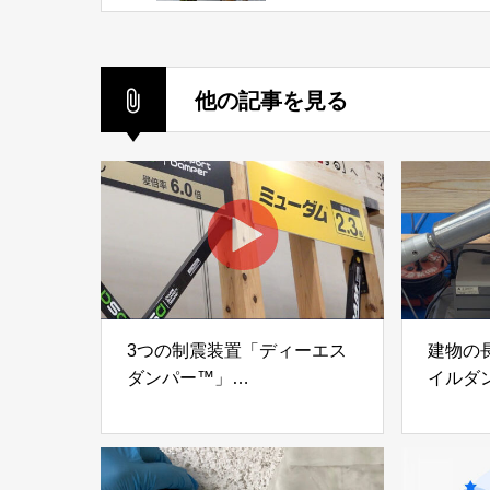
ジクラブ株式会社
他の記事を見る
3つの制震装置「ディーエス
建物の
ダンパー™」
イルダ
「ミューダム®」「制震テー
木造住
プ®」
「evolt
アイディールブレーン株式会
株式会社e
社