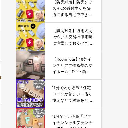
【防災対策】防災グッ
ズ＋αの避難生活を快
適にする自宅でできる
防災対策とは?-Part02-
【防災対策】通電火災
は怖い！突然の停電時
に注意しておくべきこ
と-Part04-
【Room tour】海外イ
ンテリアで作る夢のマ
イホーム | DIY・猫と
暮らす | 同い年夫婦の
4人と1匹
\1分でわかる!!/「住宅
ローンが苦しい…借り
換えなどで対策をとる
べき？」【ライフプラ
ンの見直し15】
\1分でわかる!!/「ファ
イナンシャルプランナ