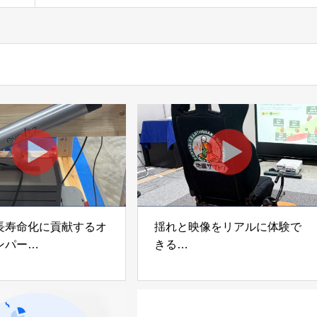
ル株式会社NSK
長寿命化に貢献するオ
揺れと映像をリアルに体験で
ンパー
きる
宅向け制振装置
可搬型地震動シミュレーター
z」
「地震ザブトン」
voltz
白山工業株式会社