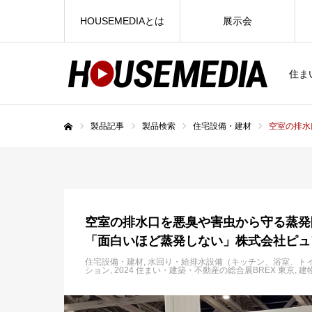
HOUSEMEDIAとは
展示会
住ま
製品記事
製品検索
住宅設備・建材
空室の排水
ホーム
空室の排水口を悪臭や害虫から守る蒸発
「面白いほど蒸発しない」株式会社ピュ
住宅設備・建材
水回り・給排水設備（キッチン、浴室、ト
ション
2024 住まい・建築・不動産の総合展BREX 東京
建