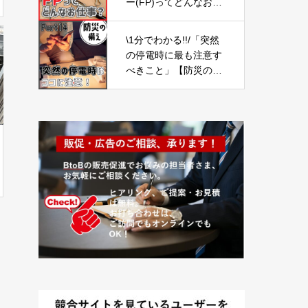
ー(FP)ってどんなお仕
事？」【ライフプラン
の見直し01】
\1分でわかる!!/「突然
の停電時に最も注意す
べきこと」【防災の備
え⑭】