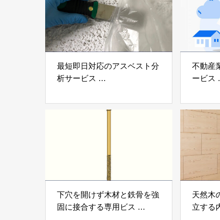
最短即日対応のアスベスト分
不動産
析サービス
ービス
「アスベスト分析サービス」
「らく
株式会社べスター
らぶGR
下穴を開けず木材と鉄骨を強
天然木
固に接合する専用ビス
立する
「テムステル」 シネジック
「Ukik