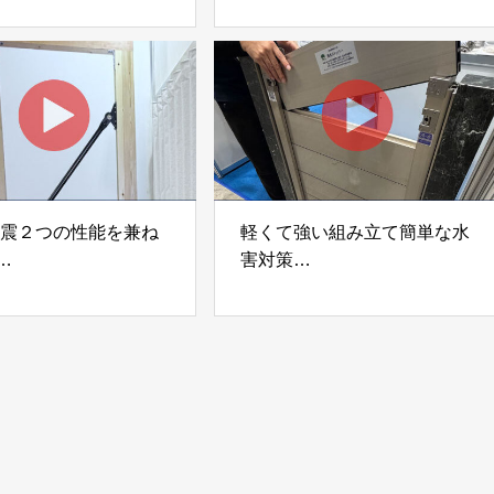
ネル）」 合同会社サ
JAPAN
ック
制震２つの性能を兼ね
軽くて強い組み立て簡単な水
害対策
ダンパー「K3」 富士
着脱式止水板「浸水ストッパ
式会社
ー」
富士工業株式会社