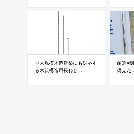
株式会社
モクパ
ンパテ
中大規模木造建築にも対応す
耐震×
る木質構造用長ねじ
備えた
「木構造用パイルパイクビ
高性能
ス」 株式会社カナイ
工業株