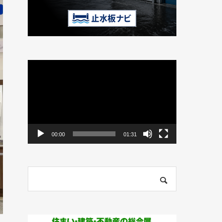
動
画
プ
レ
ー
ヤ
ー
00:00
01:31