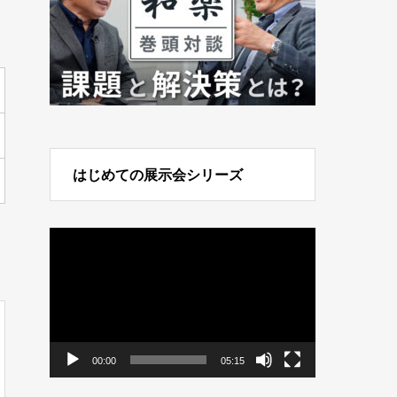
はじめての展示会シリーズ
動
画
プ
レ
ー
ヤ
ー
00:00
05:15