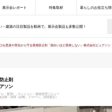
展示会レポート
特集取材
暮らしのお役立ち情
い・建築の注目製品を動画で。展示会製品も多数公開！
口を悪臭や害虫から守る蒸発防止剤「面白いほど蒸発しない」株式会社ピュアソン
防止剤
アソン
イレ、配管）
マンション・建物管理ソリュー
物点検・清掃（診断、ドローン、清掃委託）