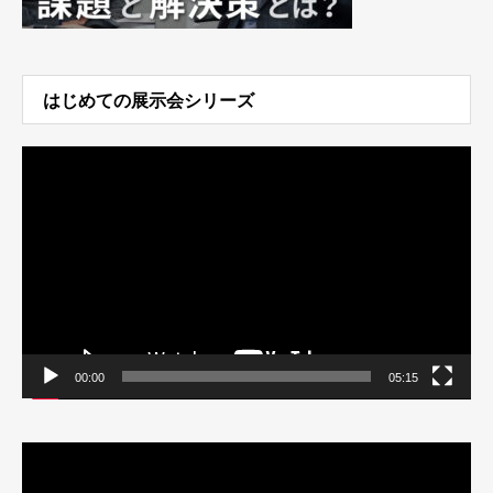
はじめての展示会シリーズ
動
画
プ
レ
ー
ヤ
ー
00:00
05:15
動
画
プ