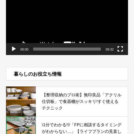
レ
ー
ヤ
ー
00:00
09:32
暮らしのお役立ち情報
【整理収納のプロ術】無印良品「アクリル
仕切板」で食器棚がスッキリ!すぐ使える
テクニック
\1分でわかる!!/「FPに相談するタイミング
がわからない…」【ライフプランの見直し