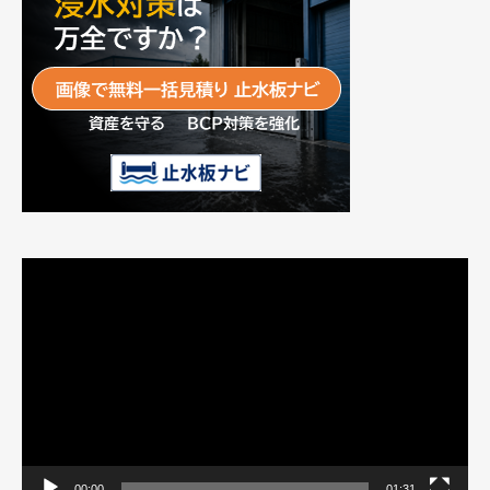
動
画
プ
レ
ー
ヤ
ー
00:00
01:31