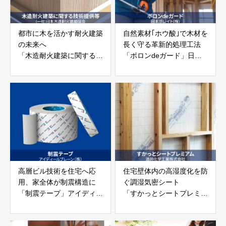
都市に木を活かす耐火建築
自然素材｢ホウ酸｣で木材を
の未来へ
長く守る革新的処理工法
「木造耐火建築に関する技
「ボロンdeガード」日本
術提供等」一般社団法人日
ボレイト株式会社
本木造耐火建築協会
高層ビル技術を住宅へ応
住宅壁体内の高湿度化を防
用、家全体が制震構造に
ぐ調湿気密シート
「制震テープ」アイディー
「すかっとシートプレミア
ルブレーン株式会社
ム」
酒井化学工業株式会社