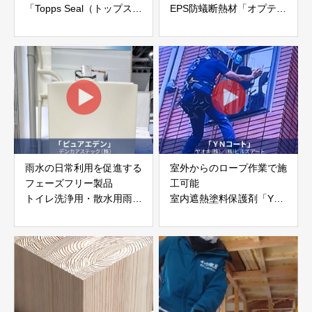
「Topps Seal（トップスシ
EPS防蟻断熱材「オプティ
ール）」
フォーム®」
ブライトン株式会社
ダイナガ株式会社
雨水の日常利用を促進する
室外からのロープ作業で施
フェーズフリー製品
工可能
トイレ洗浄用・散水用雨水
室内遮熱塗料保護剤「YN
タンク
コート」
「ピュアエデン」デンカア
ヤオキ(株)／(株)ビルズア
ステック株式会社
ート