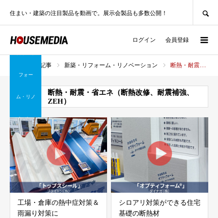
SEARCH
住まい・建築の注目製品を動画で。展示会製品も多数公開！
ログイン
会員登録
新築・リ
製品記事
新築・リフォーム・リノベーション
断熱・耐震・省エネ（断熱改修、耐震補強、ZEH）
ホーム
フォー
断熱・耐震・省エネ（断熱改修、耐震補強、
ム・リノ
ZEH）
ベーショ
ン
工場・倉庫の熱中症対策＆
シロアリ対策ができる住宅
雨漏り対策に
基礎の断熱材