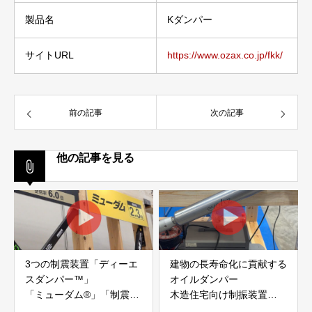
製品名
Kダンパー
サイトURL
https://www.ozax.co.jp/fkk/
前の記事
次の記事
他の記事を見る
3つの制震装置「ディーエ
建物の長寿命化に貢献する
スダンパー™」
オイルダンパー
「ミューダム®」「制震テ
木造住宅向け制振装置
ープ®」
「evoltz」