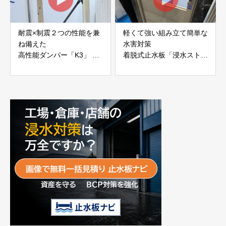
耐震×制震２つの性能を兼
軽くて強い組み立て簡単な
ね備えた
水害対策
高性能ダンパー「K3」 富
着脱式止水板「浸水ストッ
士工業株式会社
パー」
富士工業株式会社