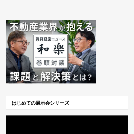
はじめての展示会シリーズ
動
画
プ
レ
ー