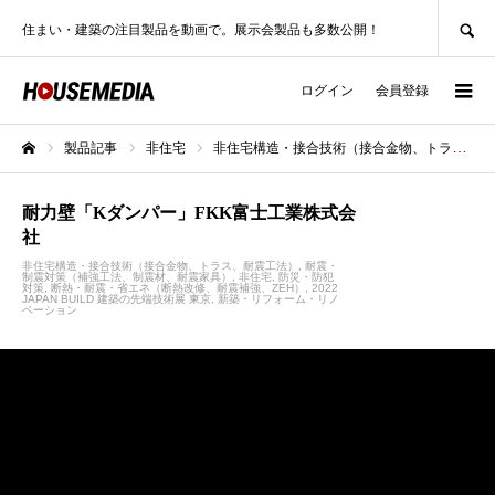
SEARCH
住まい・建築の注目製品を動画で。展示会製品も多数公開！
ログイン
会員登録
製品記事
非住宅
非住宅構造・接合技術（接合金物、トラス、耐震工法）
ホーム
耐力壁「Kダンパー」FKK富士工業株式会
社
非住宅構造・接合技術（接合金物、トラス、耐震工法）
耐震・
制震対策（補強工法、制震材、耐震家具）
非住宅
防災・防犯
対策
断熱・耐震・省エネ（断熱改修、耐震補強、ZEH）
2022
JAPAN BUILD 建築の先端技術展 東京
新築・リフォーム・リノ
ベーション