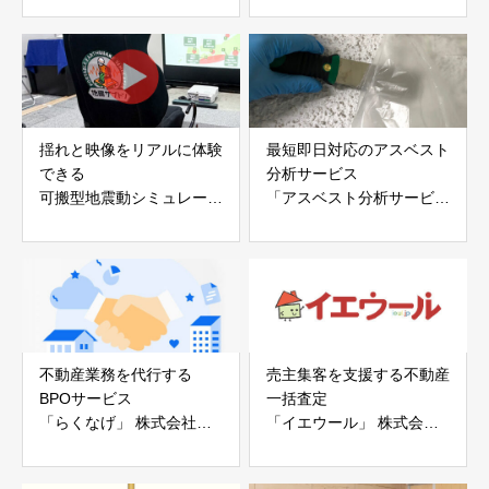
アイディールブレーン株式
株式会社evoltz
会社
揺れと映像をリアルに体験
最短即日対応のアスベスト
できる
分析サービス
可搬型地震動シミュレータ
「アスベスト分析サービ
ー「地震ザブトン」
ス」 株式会社べスター
白山工業株式会社
不動産業務を代行する
売主集客を支援する不動産
BPOサービス
一括査定
「らくなげ」 株式会社い
「イエウール」 株式会社
えらぶGROUP
Speee