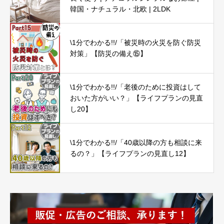
韓国・ナチュラル・北欧 | 2LDK
\1分でわかる!!/「被災時の火災を防ぐ防災
対策」【防災の備え⑮】
\1分でわかる!!/「老後のために投資はして
おいた方がいい？」【ライフプランの見直
し20】
\1分でわかる!!/「40歳以降の方も相談に来
るの？」【ライフプランの見直し12】