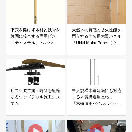
下穴を開けず木材と鉄骨を
天然木の質感と防火性能を
強固に接合する専用ビス
両立する内装用木質パネル
「テムステル」 シネジッ
「Ukiki Moku Panel（ウキ
ク株式会社
キモクパネル）」 合同会
社サンパテック
ビス不要で施工時間を短縮
中大規模木造建築にも対応
するウッドデッキ施工シス
する木質構造用長ねじ
テム
「木構造用パイルパイクビ
「Gradシステム」 GRAD
ス」 株式会社カナイ
JAPAN