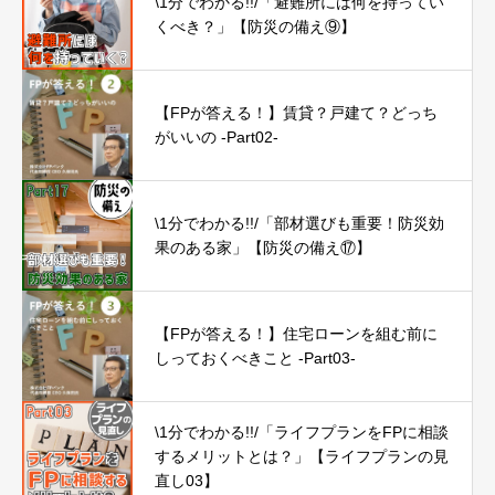
\1分でわかる!!/「避難所には何を持ってい
くべき？」【防災の備え⑨】
【FPが答える！】賃貸？戸建て？どっち
がいいの -Part02-
\1分でわかる!!/「部材選びも重要！防災効
果のある家」【防災の備え⑰】
【FPが答える！】住宅ローンを組む前に
しっておくべきこと -Part03-
\1分でわかる!!/「ライフプランをFPに相談
するメリットとは？」【ライフプランの見
直し03】