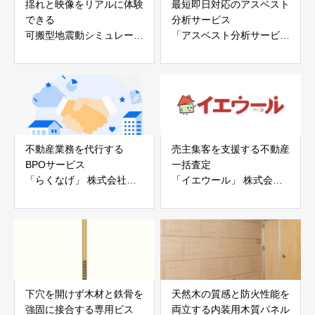
揺れと映像をリアルに体験
最短即日対応のアスベスト
できる
分析サービス
可搬型地震動シミュレータ
「アスベスト分析サービ
ー「地震ザブトン」
ス」 株式会社べスター
白山工業株式会社
不動産業務を代行する
売主集客を支援する不動産
BPOサービス
一括査定
「らくなげ」 株式会社い
「イエウール」 株式会社
えらぶGROUP
Speee
下穴を開けず木材と鉄骨を
天然木の質感と防火性能を
強固に接合する専用ビス
両立する内装用木質パネル