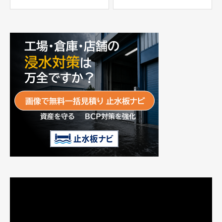
士工業株式会社
パー」
富士工業株式会社
動
画
プ
レ
ー
ヤ