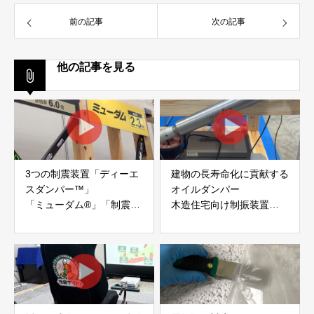
前の記事
次の記事
他の記事を見る
3つの制震装置「ディーエ
建物の長寿命化に貢献する
スダンパー™」
オイルダンパー
「ミューダム®」「制震テ
木造住宅向け制振装置
ープ®」
「evoltz」
アイディールブレーン株式
株式会社evoltz
会社