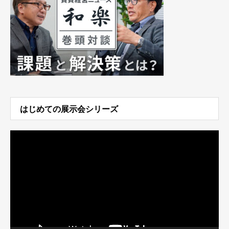
はじめての展示会シリーズ
動
画
プ
レ
ー
ヤ
ー