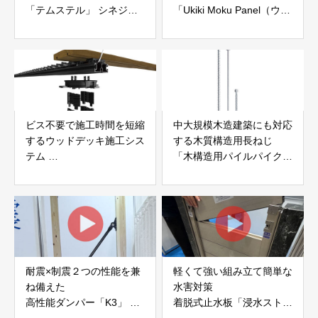
「テムステル」 シネジッ
「Ukiki Moku Panel（ウキ
ク株式会社
キモクパネル）」 合同会
社サンパテック
ビス不要で施工時間を短縮
中大規模木造建築にも対応
するウッドデッキ施工シス
する木質構造用長ねじ
テム
「木構造用パイルパイクビ
「Gradシステム」 GRAD
ス」 株式会社カナイ
JAPAN
耐震×制震２つの性能を兼
軽くて強い組み立て簡単な
ね備えた
水害対策
高性能ダンパー「K3」 富
着脱式止水板「浸水ストッ