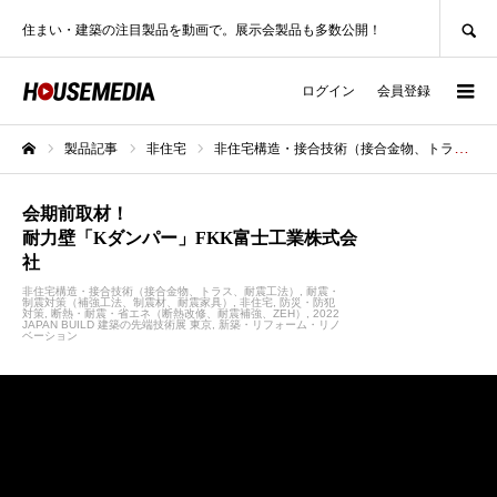
SEARCH
住まい・建築の注目製品を動画で。展示会製品も多数公開！
ログイン
会員登録
製品記事
非住宅
非住宅構造・接合技術（接合金物、トラス、耐震工法）
ホーム
会期前取材！
耐力壁「Kダンパー」FKK富士工業株式会
社
非住宅構造・接合技術（接合金物、トラス、耐震工法）
耐震・
制震対策（補強工法、制震材、耐震家具）
非住宅
防災・防犯
対策
断熱・耐震・省エネ（断熱改修、耐震補強、ZEH）
2022
JAPAN BUILD 建築の先端技術展 東京
新築・リフォーム・リノ
ベーション