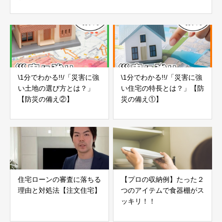
\1分でわかる!!/「災害に強
\1分でわかる!!/「災害に強
い土地の選び方とは？」
い住宅の特長とは？」【防
【防災の備え②】
災の備え①】
住宅ローンの審査に落ちる
【プロの収納例】たった２
理由と対処法【注文住宅】
つのアイテムで食器棚がス
ッキリ！！