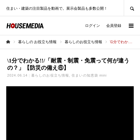
SEARCH
住まい・建築の注目製品を動画で。展示会製品も多数公開！
ログイン
会員登録
暮らしの お役立ち情報
暮らしのお役立ち情報
\1分でわかる!!/「耐震・制震・免震って何が違うの？」【防災の備え⑥】
ホーム
\1分でわかる!!/「耐震・制震・免震って何が違う
の？」【防災の備え⑥】
2024.06.14
暮らしのお役立ち情報
住まいの知恵袋 mini