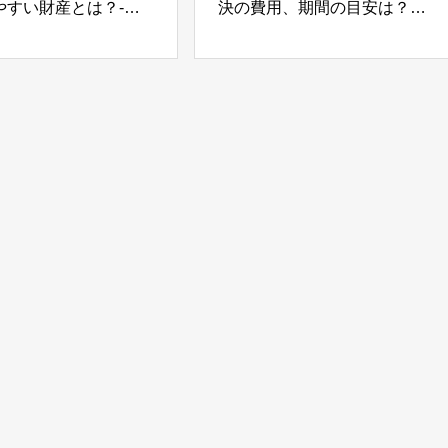
やすい財産とは？-
決の費用、期間の目安は？-
Part02-