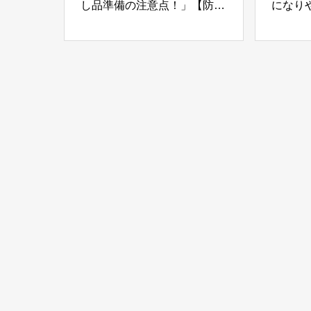
し品準備の注意点！」【防災
になり
の備え⑩】
Part02-