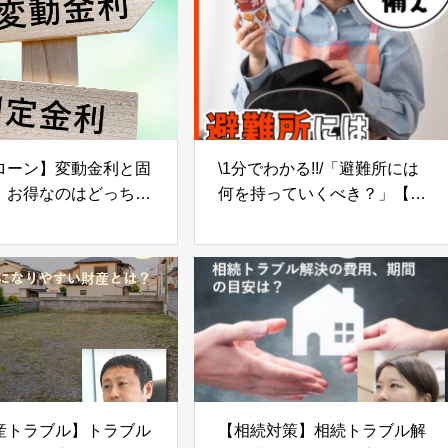
ローン】変動金利と固
\1分でわかる!!/「避難所には
、お得なのはどっち？
何を持っていくべき？」【防
比較のポイント
災の備え⑨】
産トラブル】トラブル
【相続対策】相続トラブル解