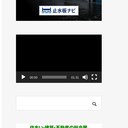
動
画
プ
レ
ー
ヤ
ー
00:00
01:31