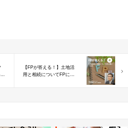
？
【FPが答える！】土地活
-
用と相続についてFPに聞
いてみた -Part04-