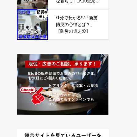
な暮らし | 1K10畳京都
一人暮らし女子
\1分でわかる!!/「新築
防災の心得とは？」
【防災の備え⑱】