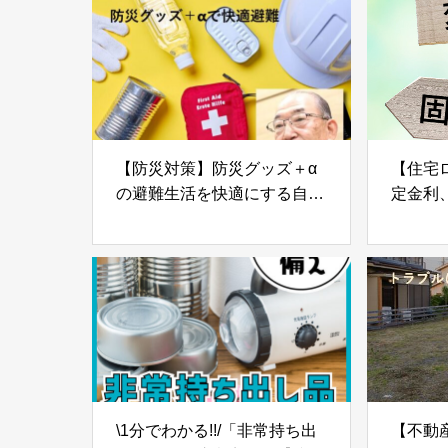
【防災対策】防災グッズ＋α
【住宅
の避難生活を快適にする自宅
定金利
でできる防災対策とは?-
特徴と
Part02-
\1分でわかる!!/「非常持ち出
【不動