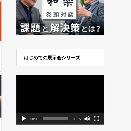
はじめての展示会シリーズ
動
画
プ
レ
ー
ヤ
ー
00:00
05:15