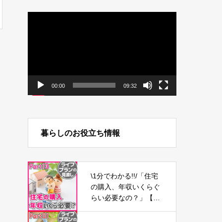
動
画
プ
レ
ー
ヤ
ー
00:00
09:32
暮らしのお役立ち情報
\1分でわかる!!/「住宅
の購入、年収いくらぐ
らい必要なの？」【ラ
イフプランの見直し1
3】