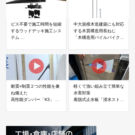
ビス不要で施工時間を短縮
中大規模木造建築にも対応
するウッドデッキ施工シス
する木質構造用長ねじ
テム
「木構造用パイルパイクビ
「Gradシステム」 GRAD
ス」 株式会社カナイ
JAPAN
耐震×制震２つの性能を兼
軽くて強い組み立て簡単な
ね備えた
水害対策
高性能ダンパー「K3」 富
着脱式止水板「浸水ストッ
士工業株式会社
パー」
富士工業株式会社