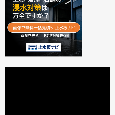
動
画
プ
レ
ー
ヤ
ー