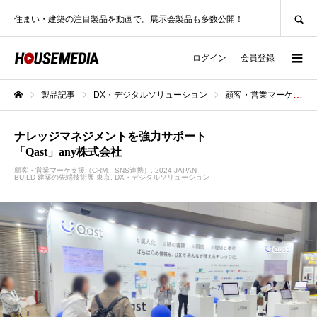
SEARCH
住まい・建築の注目製品を動画で。展示会製品も多数公開！
ログイン
会員登録
製品記事
DX・デジタルソリューション
顧客・営業マーケ支援（CRM、SNS連携）
ホーム
ナレッジマネジメントを強力サポート
「Qast」any株式会社
顧客・営業マーケ支援（CRM、SNS連携）
2024 JAPAN
BUILD 建築の先端技術展 東京
DX・デジタルソリューション