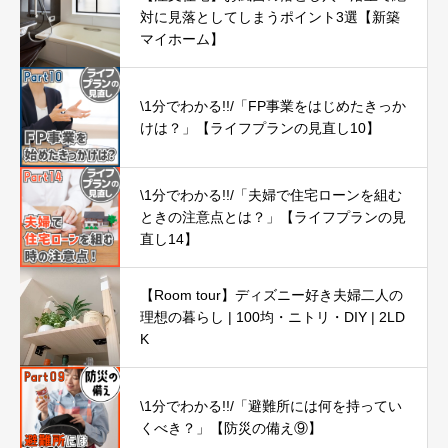
対に見落としてしまうポイント3選【新築
マイホーム】
\1分でわかる!!/「FP事業をはじめたきっか
けは？」【ライフプランの見直し10】
\1分でわかる!!/「夫婦で住宅ローンを組む
ときの注意点とは？」【ライフプランの見
直し14】
【Room tour】ディズニー好き夫婦二人の
理想の暮らし | 100均・ニトリ・DIY | 2LD
K
\1分でわかる!!/「避難所には何を持ってい
くべき？」【防災の備え⑨】