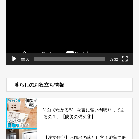
画
プ
レ
ー
ヤ
ー
00:00
09:32
暮らしのお役立ち情報
\1分でわかる!!/「災害に強い間取りってあ
るの？」【防災の備え④】
【注文住宅】お風呂の落とし穴！浴室で絶