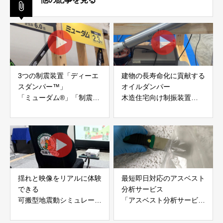
3つの制震装置「ディーエ
建物の長寿命化に貢献する
スダンパー™」
オイルダンパー
「ミューダム®」「制震テ
木造住宅向け制振装置
ープ®」
「evoltz」
アイディールブレーン株式
株式会社evoltz
会社
揺れと映像をリアルに体験
最短即日対応のアスベスト
できる
分析サービス
可搬型地震動シミュレータ
「アスベスト分析サービ
ー「地震ザブトン」
ス」 株式会社べスター
白山工業株式会社