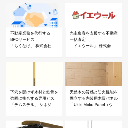
不動産業務を代行する
売主集客を支援する不動産
BPOサービス
一括査定
「らくなげ」 株式会社い
「イエウール」 株式会社
えらぶGROUP
Speee
下穴を開けず木材と鉄骨を
天然木の質感と防火性能を
強固に接合する専用ビス
両立する内装用木質パネル
「テムステル」 シネジッ
「Ukiki Moku Panel（ウキ
ク株式会社
キモクパネル）」 合同会
社サンパテック