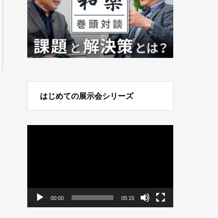
はじめての展示会シリーズ
動
画
プ
レ
ー
ヤ
ー
00:00
05:15