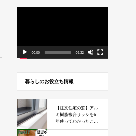
動
画
プ
レ
ー
ヤ
ー
00:00
09:32
暮らしのお役立ち情報
【注文住宅の窓】アル
ミ樹脂複合サッシを5
年使ってわかったこ
と！家づくりで後悔し
やすいサッシ選び【新