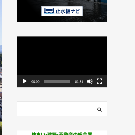
動
画
プ
レ
ー
ヤ
ー
00:00
01:31