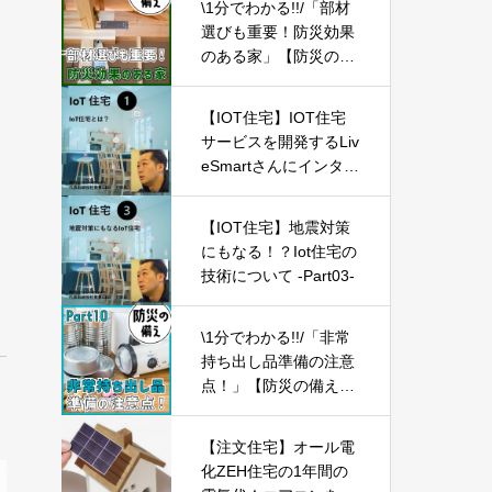
\1分でわかる!!/「部材
築マイホーム】
選びも重要！防災効果
のある家」【防災の備
え⑰】
【IOT住宅】IOT住宅
サービスを開発するLiv
eSmartさんにインタビ
ュー -Part01-
【IOT住宅】地震対策
にもなる！？Iot住宅の
技術について -Part03-
\1分でわかる!!/「非常
持ち出し品準備の注意
点！」【防災の備え
⑩】
【注文住宅】オール電
化ZEH住宅の1年間の