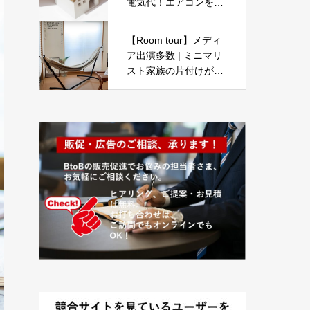
電気代！エアコンを節
約しなくてもいいお得
な家づくり【ローコス
【Room tour】メディ
ト新築戸建て】
ア出演多数 | ミニマリ
スト家族の片付けがし
やすいお部屋作り | 片
付けのプロの収納アイ
ディア | 3LDK5人暮ら
し