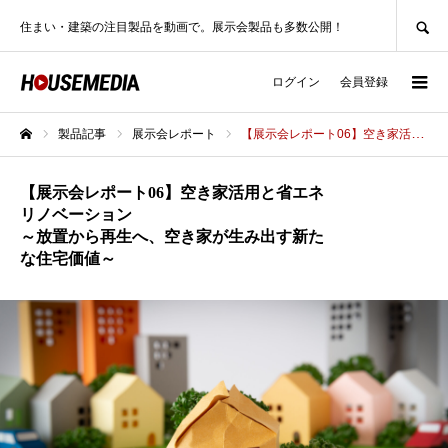
SEARCH
住まい・建築の注目製品を動画で。展示会製品も多数公開！
ログイン
会員登録
製品記事
展示会レポート
【展示会レポート06】空き家活用と省エネリノベーション～放置から再生へ、空き家が生み出す新たな住宅価値～
ホーム
【展示会レポート06】空き家活用と省エネ
リノベーション
～放置から再生へ、空き家が生み出す新た
な住宅価値～