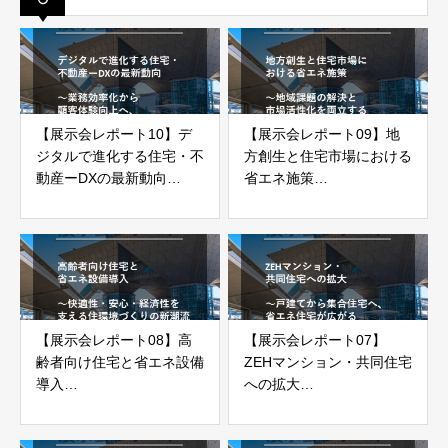
【展示会レポート10】デ
【展示会レポート09】地
ジタルで進化する住宅・不
方創生と住宅市場における
動産ーDXの最新動向
省エネ施策
～業務効率化から顧客体験
～地域課題の解決と市場活
向上へ、業界変革の現在地
性化を両立する住まいづく
～
り～
【展示会レポート08】高
【展示会レポート07】
齢者向け住宅と省エネ設備
ZEHマンション・共同住宅
導入
への拡大
～快適性・安心・経済性を
～戸建てから集合住宅へ、
支える住環境づくりの新潮
省エネ住宅が広がる次のス