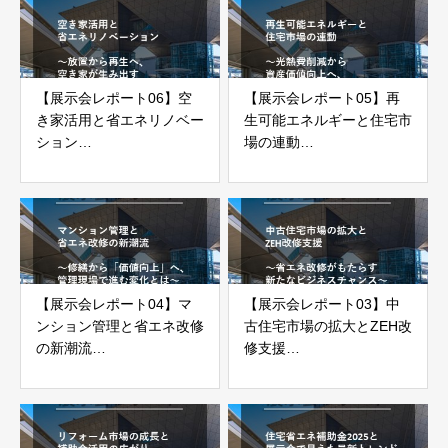
流～
テージ～
【展示会レポート06】空
【展示会レポート05】再
き家活用と省エネリノベー
生可能エネルギーと住宅市
ション
場の連動
～放置から再生へ、空き家
～光熱費削減から資産価値
が生み出す新たな住宅価値
向上へ、住宅提案に求めら
～
れる新しい視点～
【展示会レポート04】マ
【展示会レポート03】中
ンション管理と省エネ改修
古住宅市場の拡大とZEH改
の新潮流
修支援
～修繕から「価値向上」
～省エネ改修がもたらす新
へ、管理現場で進む変化と
たなビジネスチャンス～
は～