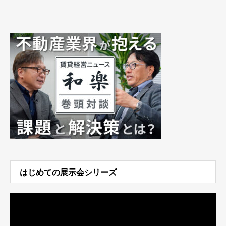
はじめての展示会シリーズ
動
画
プ
レ
ー