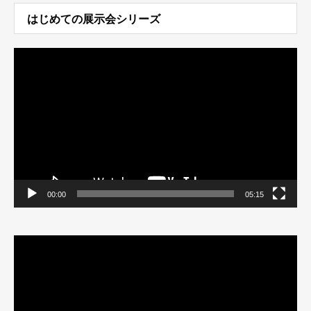
はじめての展示会シリーズ
動
画
プ
レ
ー
ヤ
ー
00:00
05:15
動
画
プ
レ
ー
ヤ
ー