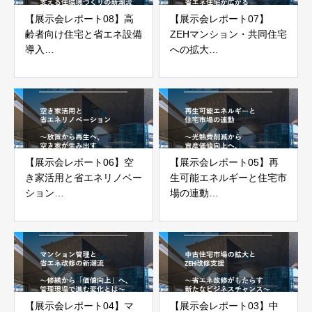
【展示会レポート08】高
【展示会レポート07】
齢者向け住宅と省エネ設備
ZEHマンション・共同住宅
導入
への拡大
～快適性・安心・経済性を
～戸建てから集合住宅へ、
支える住環境づくりの新潮
省エネ住宅が広がる次のス
流～
テージ～
【展示会レポート06】空
【展示会レポート05】再
き家活用と省エネリノベー
生可能エネルギーと住宅市
ション
場の連動
～放置から再生へ、空き家
～光熱費削減から資産価値
が生み出す新たな住宅価値
向上へ、住宅提案に求めら
～
れる新しい視点～
【展示会レポート04】マ
【展示会レポート03】中