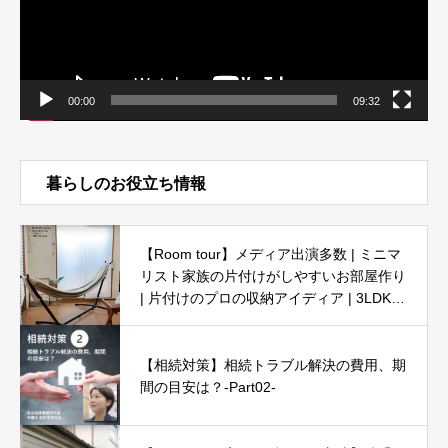
00:00
09:32
暮らしのお役立ち情報
【Room tour】メディア出演多数 | ミニマ
リスト家族の片付けがしやすいお部屋作り
| 片付けのプロの収納アイディア | 3LDK5
人暮らし
【相続対策】相続トラブル解決の費用、期
間の目安は？-Part02-