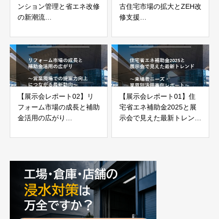
ンション管理と省エネ改修
古住宅市場の拡大とZEH改
の新潮流
修支援
～修繕から「価値向上」
～省エネ改修がもたらす新
へ、管理現場で進む変化と
たなビジネスチャンス～
は～
【展示会レポート02】リ
【展示会レポート01】住
フォーム市場の成長と補助
宅省エネ補助金2025と展
金活用の広がり
示会で見えた最新トレンド
～営業現場での提案力向上
～来場者ニーズ・業界別活
につながる最新動向～
用事例レポート～