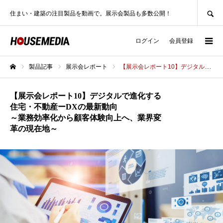
SEARCH
住まい・建築の注目製品を動画で。展示会製品も多数公開！
ログイン
会員登録
製品記事
展示会レポート
【展示会レポート10】デジタルで進化する住宅・不動産ーDXの最新動向～業務効率化から顧客体験向上へ、業界変革の現在地～
ホーム
【展示会レポート10】デジタルで進化する
住宅・不動産ーDXの最新動向
～業務効率化から顧客体験向上へ、業界変
革の現在地～