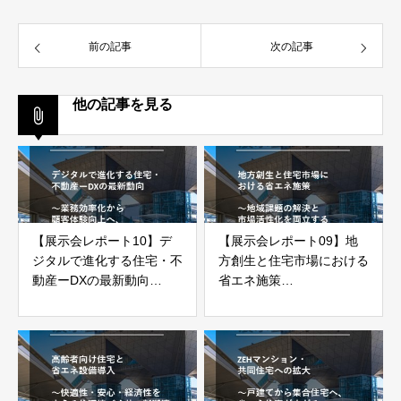
前の記事
次の記事
他の記事を見る
【展示会レポート10】デ
【展示会レポート09】地
ジタルで進化する住宅・不
方創生と住宅市場における
動産ーDXの最新動向
省エネ施策
～業務効率化から顧客体験
～地域課題の解決と市場活
向上へ、業界変革の現在地
性化を両立する住まいづく
～
り～