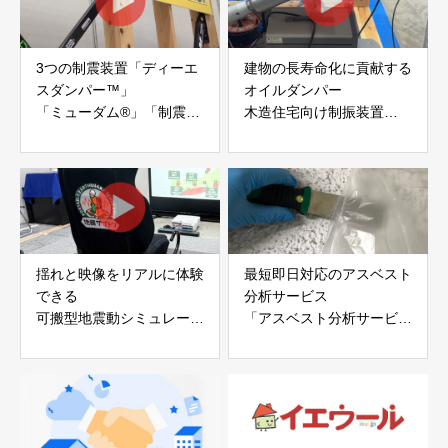
3つの制震装置「ディーエ
建物の長寿命化に貢献する
スダンパー™」
オイルダンパー
「ミューダム®」「制震テ
木造住宅向け制振装置
ープ®」
「evoltz」
アイディールブレーン株式
株式会社evoltz
会社
揺れと映像をリアルに体験
最短即日対応のアスベスト
できる
分析サービス
可搬型地震動シミュレータ
「アスベスト分析サービ
ー「地震ザブトン」
ス」 株式会社べスター
白山工業株式会社