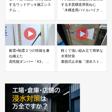
するウッドデッキ施工シス
する木質構造用長ねじ
テム
「木構造用パイルパイクビ
「Gradシステム」 GRAD
ス」 株式会社カナイ
JAPAN
耐震×制震２つの性能を兼
軽くて強い組み立て簡単な
ね備えた
水害対策
高性能ダンパー「K3」 富
着脱式止水板「浸水ストッ
士工業株式会社
パー」
富士工業株式会社