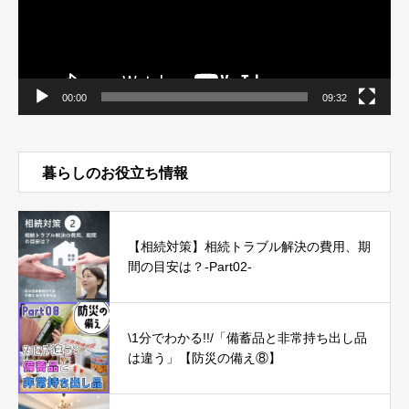
00:00
09:32
暮らしのお役立ち情報
【相続対策】相続トラブル解決の費用、期
間の目安は？-Part02-
\1分でわかる!!/「備蓄品と非常持ち出し品
は違う」【防災の備え⑧】