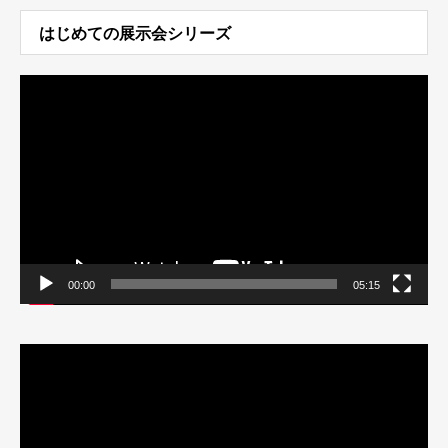
はじめての展示会シリーズ
動
画
プ
レ
ー
ヤ
ー
00:00
05:15
動
画
プ
レ
ー
ヤ
ー