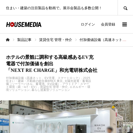
SEARCH
住まい・建築の注目製品を動画で。展示会製品も多数公開！
ログイン
会員登録
製品記事
賃貸住宅 管理・仲介
付加価値設備（高速ネット、EV充電、スマートロック）
ホーム
ホテルの景観に調和する高級感あるEV充
電器で付加価値を創出
「NEXT RE CHARGE」和光電研株式会社
付加価値設備（高速ネット、EV充電、スマートロック）
2025
住まい・建築・不動産の総合展BREX 東京
太陽光発電・蓄電設
備（ソーラーパネル、蓄電池、EV設備）
アウトドア・スマー
ト環境（庭・IoT・EV）
賃貸住宅 管理・仲介
エネルギー・環
境ソリューション
暮らし提案型ソリューション