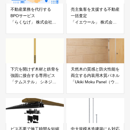
不動産業務を代行する
売主集客を支援する不動産
BPOサービス
一括査定
「らくなげ」 株式会社い
「イエウール」 株式会社
えらぶGROUP
Speee
下穴を開けず木材と鉄骨を
天然木の質感と防火性能を
強固に接合する専用ビス
両立する内装用木質パネル
「テムステル」 シネジッ
「Ukiki Moku Panel（ウキ
ク株式会社
キモクパネル）」 合同会
社サンパテック
ビス不要で施工時間を短縮
中大規模木造建築にも対応