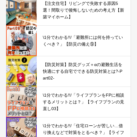
【注文住宅】リビングで失敗する原因5
選！間取りで後悔しないための考え方【新
築マイホーム】
\1分でわかる!!/「避難所には何を持ってい
くべき？」【防災の備え⑨】
【防災対策】防災グッズ＋αの避難生活を
快適にする自宅でできる防災対策とは?-P
art02-
\1分でわかる!!/「ライフプランをFPに相談
するメリットとは？」【ライフプランの見
直し03】
\1分でわかる!!/「住宅ローンが苦しい…借
り換えなどで対策をとるべき？」【ライフ