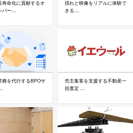
長寿命化に貢献するオ
揺れと映像をリアルに体験で
ンパー
きる
宅向け制振装置
可搬型地震動シミュレーター
z」
「地震ザブトン」
voltz
白山工業株式会社
業務を代行するBPOサ
売主集客を支援する不動産一
括査定
なげ」 株式会社いえ
「イエウール」 株式会社
OUP
Speee