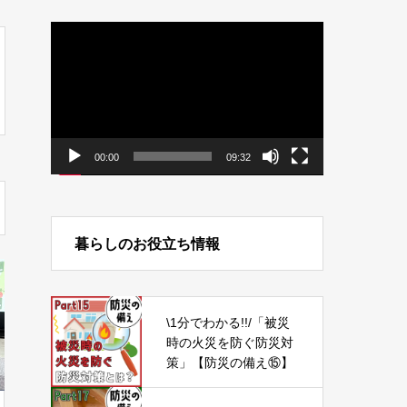
動
画
プ
レ
ー
ヤ
ー
00:00
09:32
暮らしのお役立ち情報
\1分でわかる!!/「被災
時の火災を防ぐ防災対
策」【防災の備え⑮】