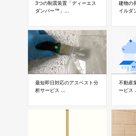
3つの制震装置「ディーエス
建物の
ダンパー™」
イルダ
「ミューダム®」「制震テー
木造住
プ®」
「evolt
アイディールブレーン株式会
株式会社e
社
最短即日対応のアスベスト分
不動産
析サービス
ービス
「アスベスト分析サービス」
「らく
株式会社べスター
らぶGR