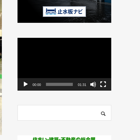
動
画
プ
レ
ー
ヤ
ー
00:00
01:31