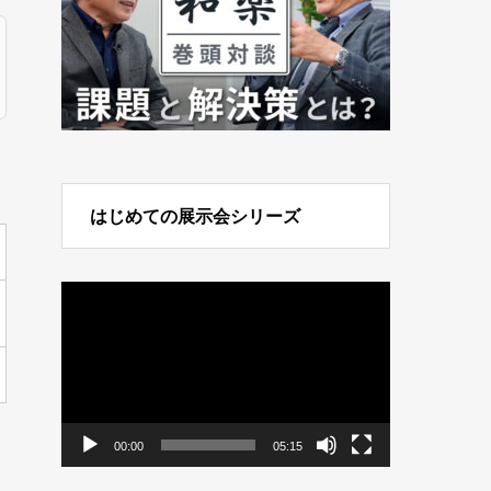
はじめての展示会シリーズ
動
画
プ
レ
ー
ヤ
ー
00:00
05:15