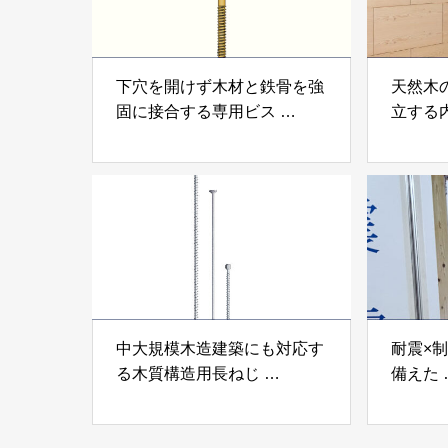
下穴を開けず木材と鉄骨を強
天然木
固に接合する専用ビス
立する
「テムステル」 シネジック
「Ukik
株式会社
モクパ
ンパテ
中大規模木造建築にも対応す
耐震×
る木質構造用長ねじ
備えた
「木構造用パイルパイクビ
高性能
ス」 株式会社カナイ
工業株