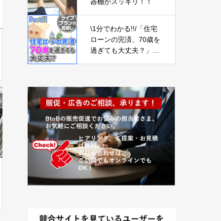
器棚がスッキリ！！
\1分でわかる!!/「住宅
ローンの完済、70歳を
過ぎても大丈夫？」
【ライフプランの見直
し11】