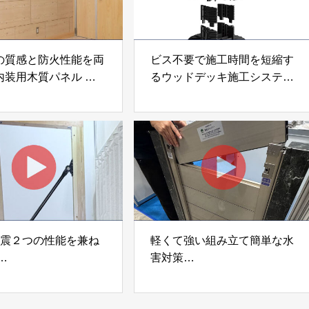
の質感と防火性能を両
ビス不要で施工時間を短縮す
内装用木質パネル
るウッドデッキ施工システム
i Moku Panel（ウキキ
「Gradシステム」 GRAD
ネル）」 合同会社サ
JAPAN
ック
制震２つの性能を兼ね
軽くて強い組み立て簡単な水
害対策
ダンパー「K3」 富士
着脱式止水板「浸水ストッパ
式会社
ー」