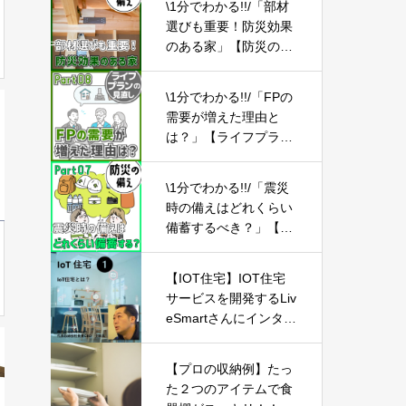
\1分でわかる!!/「部材
選びも重要！防災効果
のある家」【防災の備
え⑰】
\1分でわかる!!/「FPの
需要が増えた理由と
は？」【ライフプラン
の見直し08】
\1分でわかる!!/「震災
時の備えはどれくらい
備蓄するべき？」【防
災の備え⑦】
【IOT住宅】IOT住宅
サービスを開発するLiv
eSmartさんにインタビ
ュー -Part01-
【プロの収納例】たっ
た２つのアイテムで食