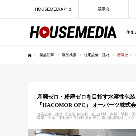
HOUSEMEDIAとは
展示会
住ま
製品記事
製品検索
住宅設備・建材
産廃ゼロ・
ホーム
産廃ゼロ・粉塵ゼロを目指す水溶性包装
「HACOMOR OPC」 オーパーツ株式
住宅設備・建材
非住宅
内装材・仕上げ材（床材、壁材、天
建築・土木・不動産の先端技術展 東京
環境配慮建材（リサ