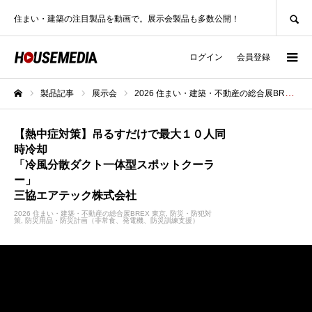
SEARCH
住まい・建築の注目製品を動画で。展示会製品も多数公開！
ログイン
会員登録
製品記事
展示会
2026 住まい・建築・不動産の総合展BREX 東京
ホーム
【熱中症対策】吊るすだけで最大１０人同
時冷却
「冷風分散ダクト一体型スポットクーラ
ー」
三協エアテック株式会社
2026 住まい・建築・不動産の総合展BREX 東京
防災・防犯対
策
防災用品・防災計画（非常食、発電機、防災訓練支援）