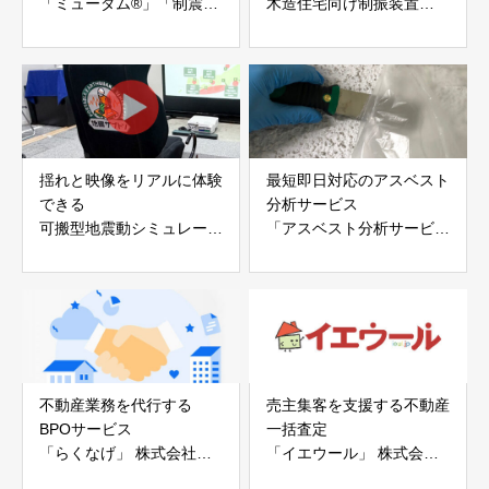
「ミューダム®」「制震テ
木造住宅向け制振装置
ープ®」
「evoltz」
アイディールブレーン株式
株式会社evoltz
会社
揺れと映像をリアルに体験
最短即日対応のアスベスト
できる
分析サービス
可搬型地震動シミュレータ
「アスベスト分析サービ
ー「地震ザブトン」
ス」 株式会社べスター
白山工業株式会社
不動産業務を代行する
売主集客を支援する不動産
BPOサービス
一括査定
「らくなげ」 株式会社い
「イエウール」 株式会社
えらぶGROUP
Speee