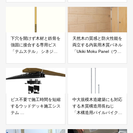
下穴を開けず木材と鉄骨を
天然木の質感と防火性能を
強固に接合する専用ビス
両立する内装用木質パネル
「テムステル」 シネジッ
「Ukiki Moku Panel（ウキ
ク株式会社
キモクパネル）」 合同会
社サンパテック
ビス不要で施工時間を短縮
中大規模木造建築にも対応
するウッドデッキ施工シス
する木質構造用長ねじ
テム
「木構造用パイルパイクビ
「Gradシステム」 GRAD
ス」 株式会社カナイ
JAPAN