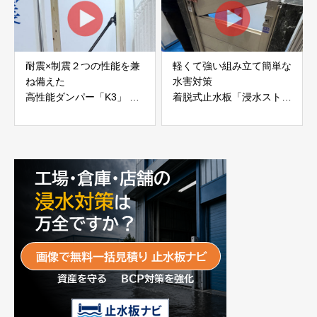
耐震×制震２つの性能を兼
軽くて強い組み立て簡単な
ね備えた
水害対策
高性能ダンパー「K3」 富
着脱式止水板「浸水ストッ
士工業株式会社
パー」
富士工業株式会社