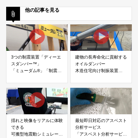
他の記事を見る
3つの制震装置「ディーエ
建物の長寿命化に貢献する
スダンパー™」
オイルダンパー
「ミューダム®」「制震テ
木造住宅向け制振装置
ープ®」
「evoltz」
アイディールブレーン株式
株式会社evoltz
会社
揺れと映像をリアルに体験
最短即日対応のアスベスト
できる
分析サービス
可搬型地震動シミュレータ
「アスベスト分析サービ