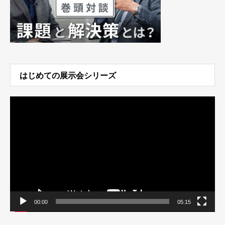
はじめての展示会シリーズ
動
画
プ
レ
ー
ヤ
ー
00:00
05:15