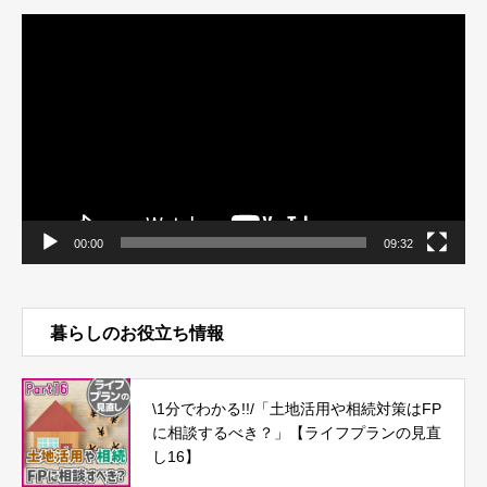
動
画
プ
レ
ー
ヤ
ー
00:00
09:32
暮らしのお役立ち情報
\1分でわかる!!/「土地活用や相続対策はFP
に相談するべき？」【ライフプランの見直
し16】