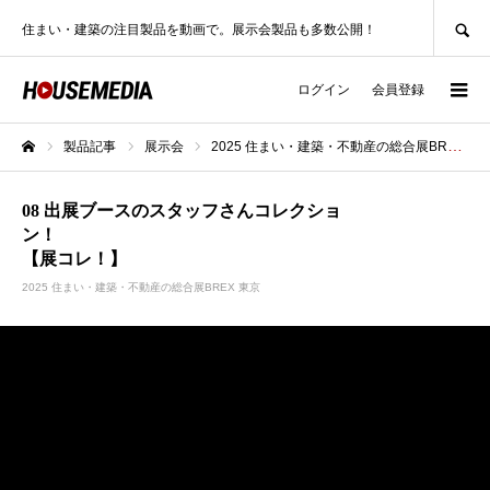
SEARCH
住まい・建築の注目製品を動画で。展示会製品も多数公開！
ログイン
会員登録
製品記事
展示会
2025 住まい・建築・不動産の総合展BREX 東京
ホーム
08 出展ブースのスタッフさんコレクショ
ン！
【展コレ！】
2025 住まい・建築・不動産の総合展BREX 東京