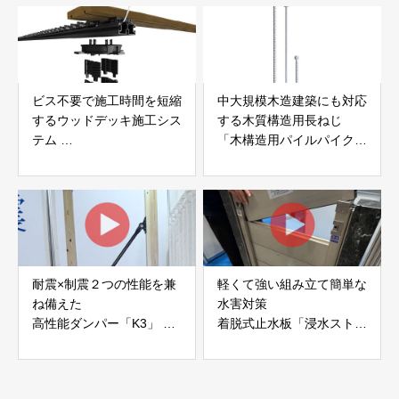
ビス不要で施工時間を短縮
中大規模木造建築にも対応
するウッドデッキ施工シス
する木質構造用長ねじ
テム
「木構造用パイルパイクビ
「Gradシステム」 GRAD
ス」 株式会社カナイ
JAPAN
耐震×制震２つの性能を兼
軽くて強い組み立て簡単な
ね備えた
水害対策
高性能ダンパー「K3」 富
着脱式止水板「浸水ストッ
士工業株式会社
パー」
富士工業株式会社