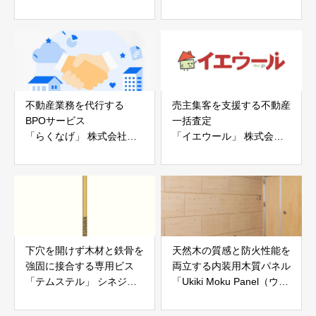
ー「地震ザブトン」
ス」 株式会社べスター
白山工業株式会社
不動産業務を代行する
売主集客を支援する不動産
BPOサービス
一括査定
「らくなげ」 株式会社い
「イエウール」 株式会社
えらぶGROUP
Speee
下穴を開けず木材と鉄骨を
天然木の質感と防火性能を
強固に接合する専用ビス
両立する内装用木質パネル
「テムステル」 シネジッ
「Ukiki Moku Panel（ウキ
ク株式会社
キモクパネル）」 合同会
社サンパテック