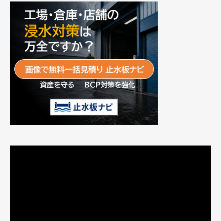
動
画
プ
レ
ー
ヤ
ー