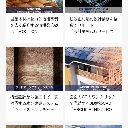
国産木材の魅力と活用事例
法改正対応の設計業務を幅
を広く紹介する情報発信拠
広くサポート
点「MOCTION」
「設計業務代行サービス」
国産木材の魅力発信拠点
住友林業アーキテクノ株式
会社
構造設計から施工まで一貫
図面もCGもワンクリック
対応する木造建築システム
で完結する3D建築CAD
「ウッドストラクチャーシ
「ARCHITREND ZERO」
ステム」ティンバラム株式
福井コンピュータアーキテ
会社
クト株式会社