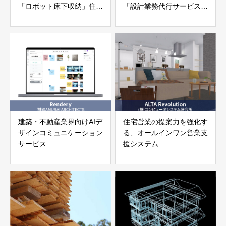
「ロボット床下収納」住宅
「設計業務代行サービス」
デバイス共創機構
住友林業アーキテクノ株式
会社
建築・不動産業界向けAIデ
住宅営業の提案力を強化す
ザインコミュニケーション
る、オールインワン営業支
サービス
援システム
「Rendery」 株式会社
「ALTA Revolution」株式
SAMURAI ARCHITECTS
会社コンピュータシステム
研究所