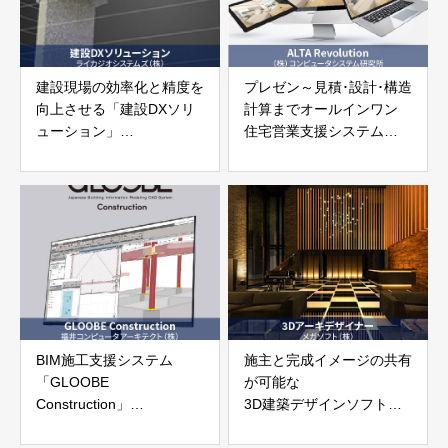
建設現場の効率化と精度を
プレゼン～見積･設計･構造
向上させる「建設DXソリ
計算までオールインワン
ューション」
住宅営業支援システム
ライカジオシステムズ株式
「ALTA Revolution」
会社
株式会社コンピュータシス
テム研究所
BIM施工支援システム
施主と完成イメージの共有
「GLOOBE
が可能な
Construction」
3D建築デザインソフト
福井コンピュータアーキテ
「3Dアーキデザイナー」