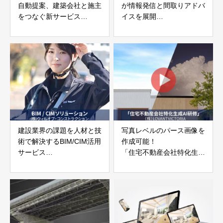
自動提案、建築会社と施主
が情報発信と間取りアドバ
をつなぐ新サービス
イスを展開
「まどりLABO」株式会社
「耐震向上ユニットHxH」
まどりLABO
H×H 耐震向上ブラザーズ
建設業界の課題を人材と技
写真レベルのパース画像を
術で解決するBIM/CIM活用
作成可能！
サービス
「住宅不動産会社特化生成
「BIM/CIMソリューショ
AI研修」
ン」株式会社ウィルオブ・
株式会社
コンストラクション
LOVANTVICTORIA