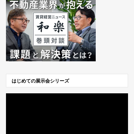
はじめての展示会シリーズ
動
画
プ
レ
ー
ヤ
ー