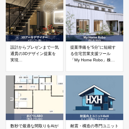
設計からプレゼンまで一気
提案準備を“5分”に短縮す
通貫の3Dデザイン提案を
る住宅営業支援ツール
実現
「My Home Robo」株式
「3Dアーキデザイナー」
会社Lib Work
メガソフト株式会社
数秒で最適な間取りをAIが
耐震・構造の専門ユニット