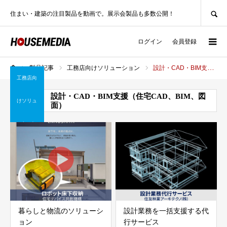
SEARCH
住まい・建築の注目製品を動画で。展示会製品も多数公開！
ログイン
会員登録
製品記事
工務店向けソリューション
設計・CAD・BIM支援（住宅CAD、BIM、図面）
ホーム
工務店向
設計・CAD・BIM支援（住宅CAD、BIM、図
けソリュ
面）
ーション
暮らしと物流のソリューシ
設計業務を一括支援する代
ョン
行サービス