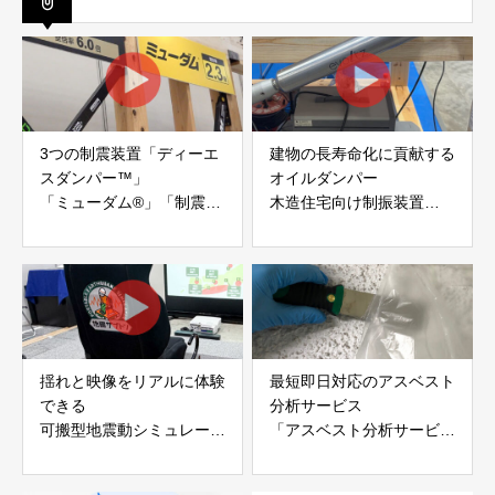
3つの制震装置「ディーエ
建物の長寿命化に貢献する
スダンパー™」
オイルダンパー
「ミューダム®」「制震テ
木造住宅向け制振装置
ープ®」
「evoltz」
アイディールブレーン株式
株式会社evoltz
会社
揺れと映像をリアルに体験
最短即日対応のアスベスト
できる
分析サービス
可搬型地震動シミュレータ
「アスベスト分析サービ
ー「地震ザブトン」
ス」 株式会社べスター
白山工業株式会社