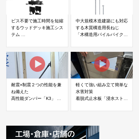
ビス不要で施工時間を短縮
中大規模木造建築にも対応
するウッドデッキ施工シス
する木質構造用長ねじ
テム
「木構造用パイルパイクビ
「Gradシステム」 GRAD
ス」 株式会社カナイ
JAPAN
耐震×制震２つの性能を兼
軽くて強い組み立て簡単な
ね備えた
水害対策
高性能ダンパー「K3」 富
着脱式止水板「浸水ストッ
士工業株式会社
パー」
富士工業株式会社