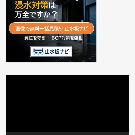
動
画
プ
レ
ー
ヤ
ー