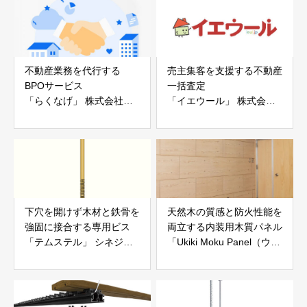
不動産業務を代行する
売主集客を支援する不動産
BPOサービス
一括査定
「らくなげ」 株式会社い
「イエウール」 株式会社
えらぶGROUP
Speee
下穴を開けず木材と鉄骨を
天然木の質感と防火性能を
強固に接合する専用ビス
両立する内装用木質パネル
「テムステル」 シネジッ
「Ukiki Moku Panel（ウキ
ク株式会社
キモクパネル）」 合同会
社サンパテック