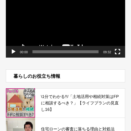
プ
レ
ー
ヤ
ー
00:00
09:32
暮らしのお役立ち情報
\1分でわかる!!/「土地活用や相続対策はFP
に相談するべき？」【ライフプランの見直
し16】
住宅ローンの審査に落ちる理由と対処法