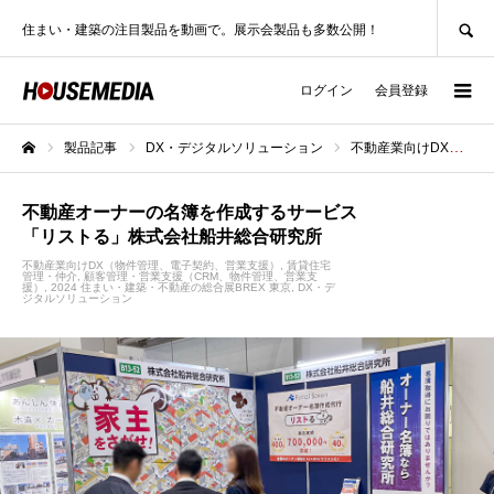
SEARCH
住まい・建築の注目製品を動画で。展示会製品も多数公開！
ログイン
会員登録
製品記事
DX・デジタルソリューション
不動産業向けDX（物件管理、電子契約、営業支援）
ホーム
不動産オーナーの名簿を作成するサービス
「リストる」株式会社船井総合研究所
不動産業向けDX（物件管理、電子契約、営業支援）
賃貸住宅
管理・仲介
顧客管理・営業支援（CRM、物件管理、営業支
援）
2024 住まい・建築・不動産の総合展BREX 東京
DX・デ
ジタルソリューション