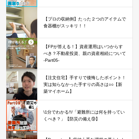
【プロの収納例】たった２つのアイテムで
食器棚がスッキリ！！
【FPが答える！】資産運用はいつからす
べき？不動産投資、親の資産相続について
-Part05-
【注文住宅】手すりで後悔したポイント！
実は知らなかった手すりの高さは○○【新
築マイホーム】
\1分でわかる!!/「避難所には何を持ってい
くべき？」【防災の備え⑨】