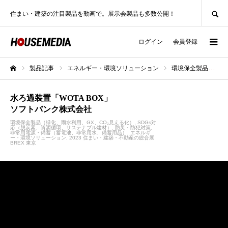
SEARCH
住まい・建築の注目製品を動画で。展示会製品も多数公開！
ログイン
会員登録
製品記事
エネルギー・環境ソリューション
環境保全製品（緑化、雨水利用、GX、CO₂見える化）
ホーム
水ろ過装置「WOTA BOX」
ソフトバンク株式会社
環境保全製品（緑化、雨水利用、GX、CO₂見える化）
SDGs対
応（脱炭素、資源循環、サステナブル建材）
防災・防犯対策
非常用電源・備蓄（蓄電池、非常用水、備蓄用品）
エネルギ
ー・環境ソリューション
2023 住まい・建築・不動産の総合展
BREX 東京