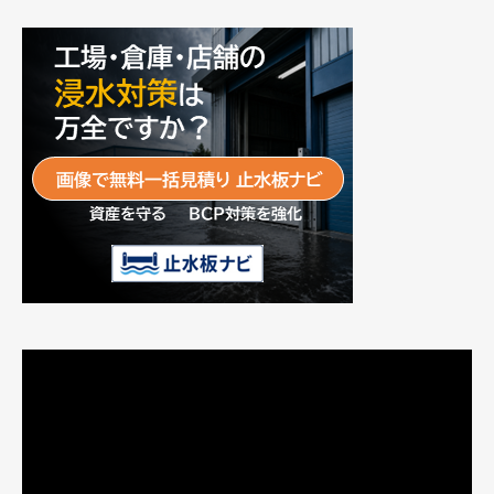
動
画
プ
レ
ー
ヤ
ー