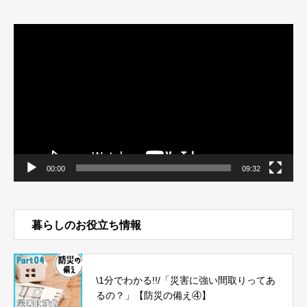
動
画
プ
レ
ー
ヤ
ー
00:00
09:32
暮らしのお役立ち情報
\1分でわかる!!/「災害に強い間取りってあ
るの？」【防災の備え④】