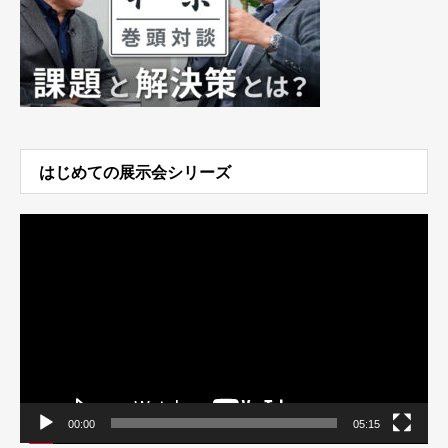
はじめての展示会シリーズ
動
画
プ
レ
ー
ヤ
ー
00:00
05:15