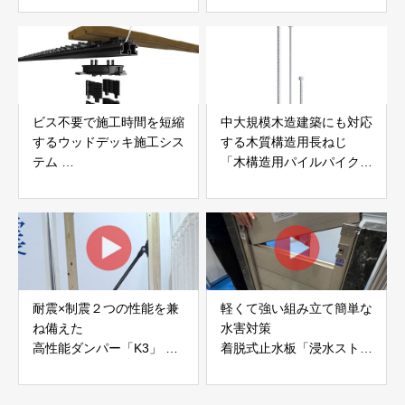
社サンパテック
ビス不要で施工時間を短縮
中大規模木造建築にも対応
するウッドデッキ施工シス
する木質構造用長ねじ
テム
「木構造用パイルパイクビ
「Gradシステム」 GRAD
ス」 株式会社カナイ
JAPAN
耐震×制震２つの性能を兼
軽くて強い組み立て簡単な
ね備えた
水害対策
高性能ダンパー「K3」 富
着脱式止水板「浸水ストッ
士工業株式会社
パー」
富士工業株式会社