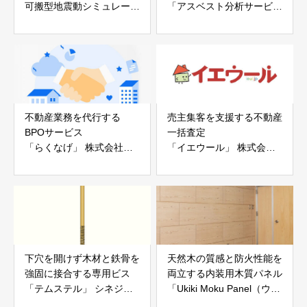
可搬型地震動シミュレータ
「アスベスト分析サービ
ー「地震ザブトン」
ス」 株式会社べスター
白山工業株式会社
不動産業務を代行する
売主集客を支援する不動産
BPOサービス
一括査定
「らくなげ」 株式会社い
「イエウール」 株式会社
えらぶGROUP
Speee
下穴を開けず木材と鉄骨を
天然木の質感と防火性能を
強固に接合する専用ビス
両立する内装用木質パネル
「テムステル」 シネジッ
「Ukiki Moku Panel（ウキ
ク株式会社
キモクパネル）」 合同会