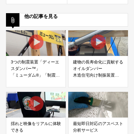
他の記事を見る
3つの制震装置「ディーエ
建物の長寿命化に貢献する
スダンパー™」
オイルダンパー
「ミューダム®」「制震テ
木造住宅向け制振装置
ープ®」
「evoltz」
アイディールブレーン株式
株式会社evoltz
会社
揺れと映像をリアルに体験
最短即日対応のアスベスト
できる
分析サービス