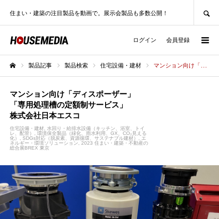
SEARCH
住まい・建築の注目製品を動画で。展示会製品も多数公開！
ログイン
会員登録
製品記事
製品検索
住宅設備・建材
マンション向け「ディスポーザー」「専用処理槽の定額制サービス」株式会社日本エスコ
ホーム
マンション向け「ディスポーザー」
「専用処理槽の定額制サービス」
株式会社日本エスコ
住宅設備・建材
水回り・給排水設備（キッチン、浴室、トイ
レ、配管）
環境保全製品（緑化、雨水利用、GX、CO₂見える
化）
SDGs対応（脱炭素、資源循環、サステナブル建材）
エ
ネルギー・環境ソリューション
2023 住まい・建築・不動産の
総合展BREX 東京