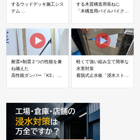
するウッドデッキ施工シス
する木質構造用長ねじ
テム
「木構造用パイルパイクビ
「Gradシステム」 GRAD
ス」 株式会社カナイ
JAPAN
耐震×制震２つの性能を兼
軽くて強い組み立て簡単な
ね備えた
水害対策
高性能ダンパー「K3」 富
着脱式止水板「浸水ストッ
士工業株式会社
パー」
富士工業株式会社