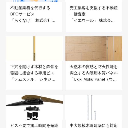
不動産業務を代行する
売主集客を支援する不動産
BPOサービス
一括査定
「らくなげ」 株式会社い
「イエウール」 株式会社
えらぶGROUP
Speee
下穴を開けず木材と鉄骨を
天然木の質感と防火性能を
強固に接合する専用ビス
両立する内装用木質パネル
「テムステル」 シネジッ
「Ukiki Moku Panel（ウキ
ク株式会社
キモクパネル）」 合同会
社サンパテック
ビス不要で施工時間を短縮
中大規模木造建築にも対応