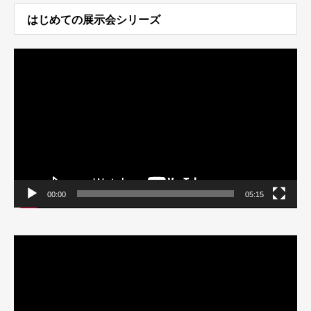
はじめての展示会シリーズ
動
画
プ
レ
ー
ヤ
ー
00:00
05:15
動
画
プ
レ
ー
ヤ
ー