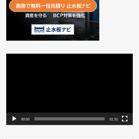
動
画
プ
レ
ー
ヤ
ー
00:00
01:31