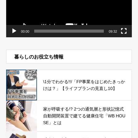
00:00
09:32
暮らしのお役立ち情報
\1分でわかる!!/「FP事業をはじめたきっか
けは？」【ライフプランの見直し10】
家が呼吸する!? 2つの通気層と形状記憶式
自動開閉装置で建てる健康住宅「WB HOU
SE」とは