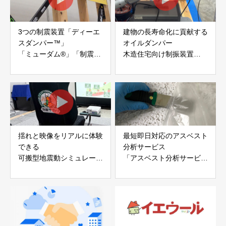
3つの制震装置「ディーエ
建物の長寿命化に貢献する
スダンパー™」
オイルダンパー
「ミューダム®」「制震テ
木造住宅向け制振装置
ープ®」
「evoltz」
アイディールブレーン株式
株式会社evoltz
会社
揺れと映像をリアルに体験
最短即日対応のアスベスト
できる
分析サービス
可搬型地震動シミュレータ
「アスベスト分析サービ
ー「地震ザブトン」
ス」 株式会社べスター
白山工業株式会社