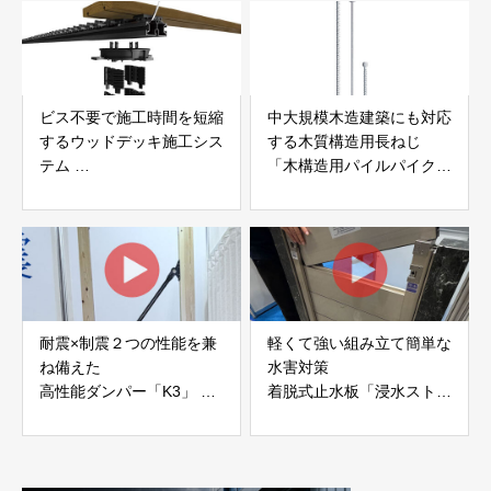
ビス不要で施工時間を短縮
中大規模木造建築にも対応
するウッドデッキ施工シス
する木質構造用長ねじ
テム
「木構造用パイルパイクビ
「Gradシステム」 GRAD
ス」 株式会社カナイ
JAPAN
耐震×制震２つの性能を兼
軽くて強い組み立て簡単な
ね備えた
水害対策
高性能ダンパー「K3」 富
着脱式止水板「浸水ストッ
士工業株式会社
パー」
富士工業株式会社