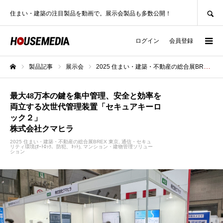
SEARCH
住まい・建築の注目製品を動画で。展示会製品も多数公開！
ログイン
会員登録
製品記事
展示会
2025 住まい・建築・不動産の総合展BREX 東京
ホーム
最大48万本の鍵を集中管理、安全と効率を
両立する次世代管理装置「セキュアキーロ
ック２」
株式会社クマヒラ
2025 住まい・建築・不動産の総合展BREX 東京
通信・セキュ
リティ環境(ｵｰﾄﾛｯｸ、防犯、ﾈｯﾄ)
マンション・建物管理ソリュー
ション