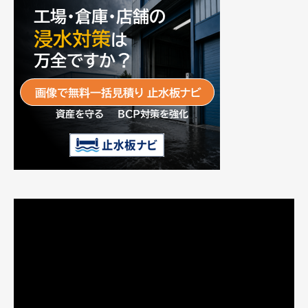
動
画
プ
レ
ー
ヤ
ー