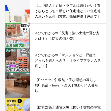
【土地購入】近所トラブルは避けたい！買
うならどっち？新しい住宅地と古い住宅地
の違いを元住宅営業が徹底解説【戸建て】
\1分でわかる!!/「災害に強い土地の選び方
とは？」【防災の備え②】
\1分でわかる!!/「マンションと一戸建て、
どっちを選ぶべき？」【ライフプランの見
直し06】
【Room tour】収納上手な理想の暮らし |
無印良品・tower・楽天 | 3LDK | 4人暮ら
し
【防災対策】通電火災は怖い！突然の停電