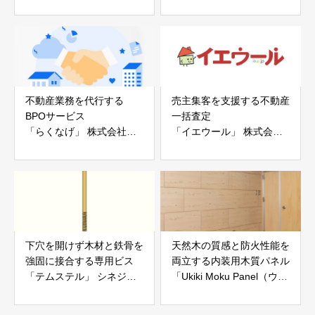
ー「地震ザブトン」
ス」 株式会社べスター
白山工業株式会社
不動産業務を代行する
売主集客を支援する不動産
BPOサービス
一括査定
「らくなげ」 株式会社い
「イエウール」 株式会社
えらぶGROUP
Speee
下穴を開けず木材と鉄骨を
天然木の質感と防火性能を
強固に接合する専用ビス
両立する内装用木質パネル
「テムステル」 シネジッ
「Ukiki Moku Panel（ウキ
ク株式会社
キモクパネル）」 合同会
社サンパテック