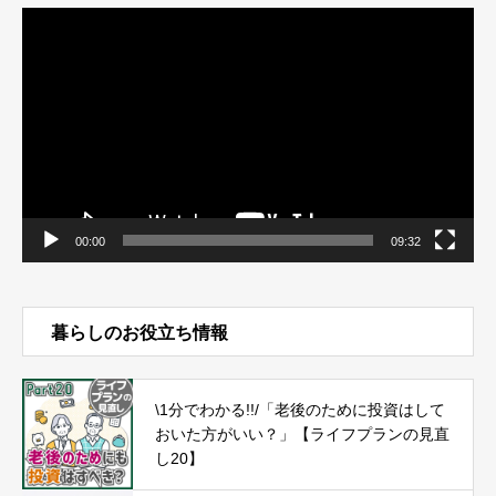
動
画
プ
レ
ー
ヤ
ー
00:00
09:32
暮らしのお役立ち情報
\1分でわかる!!/「老後のために投資はして
おいた方がいい？」【ライフプランの見直
し20】