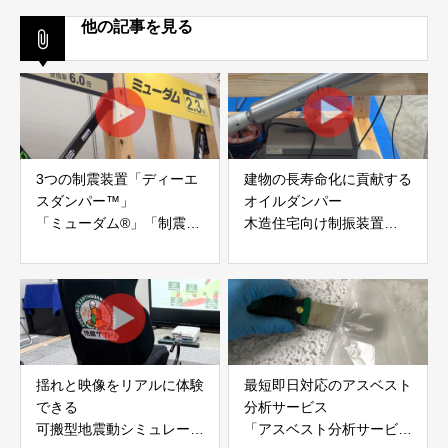
他の記事を見る
3つの制震装置「ディーエ
建物の長寿命化に貢献する
スダンパー™」
オイルダンパー
「ミューダム®」「制震テ
木造住宅向け制振装置
ープ®」
「evoltz」
アイディールブレーン株式
株式会社evoltz
会社
揺れと映像をリアルに体験
最短即日対応のアスベスト
できる
分析サービス
可搬型地震動シミュレータ
「アスベスト分析サービ