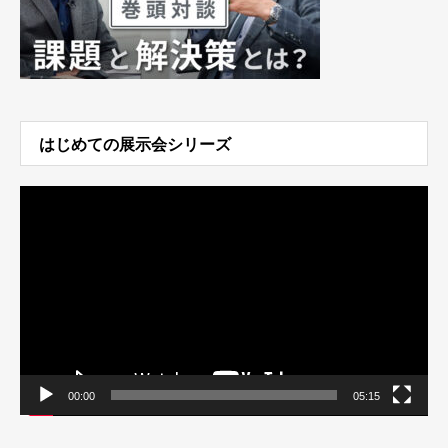
はじめての展示会シリーズ
動
画
プ
レ
ー
ヤ
ー
00:00
05:15